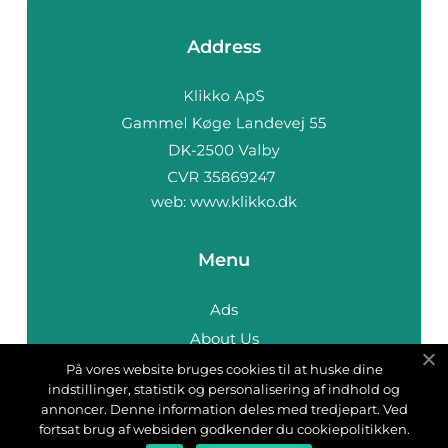
Address
web:
www.klikko.dk
Menu
Ads
About Us
Cookies
På vores website bruges cookies til at huske dine
indstillinger, statistik og personalisering af indhold og
Contact
annoncer. Denne information deles med tredjepart. Ved
Sitemap
fortsat brug af websiden godkender du cookiepolitikken.