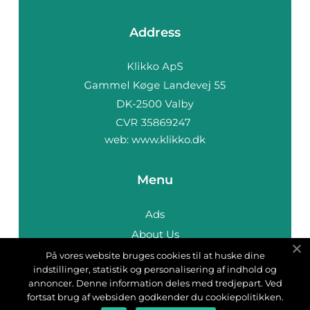
Address
web:
www.klikko.dk
Menu
Ads
About Us
Cookies
På vores website bruges cookies til at huske dine
indstillinger, statistik og personalisering af indhold og
Contact
annoncer. Denne information deles med tredjepart. Ved
Sitemap
fortsat brug af websiden godkender du cookiepolitikken.