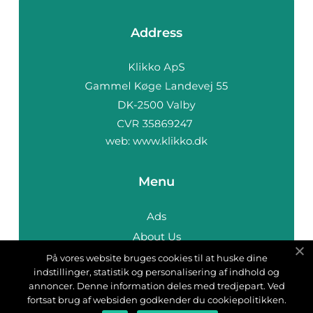
Address
web:
www.klikko.dk
Menu
Ads
About Us
Cookies
På vores website bruges cookies til at huske dine
indstillinger, statistik og personalisering af indhold og
Contact
annoncer. Denne information deles med tredjepart. Ved
Sitemap
fortsat brug af websiden godkender du cookiepolitikken.