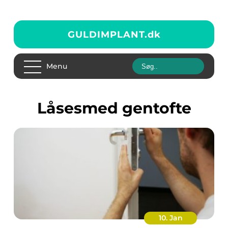
GULDIMPLANT.
dk
Menu
låsesmed gentofte
10. Jan