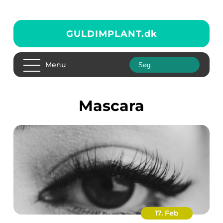
GULDIMPLANT.
dk
Menu
Mascara
17. Feb