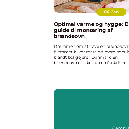
04. Jan
Optimal varme og hygge: D
guide til montering af
brændeovn
Drømmen om at have en brændeovn
hjemmet bliver mere og mere popu
blandt boligejere i Danmark. En
brændeovn er ikke kun en funktionel
varmekilde; den tilfører også et
hyggeligt og æstetisk element, der ...