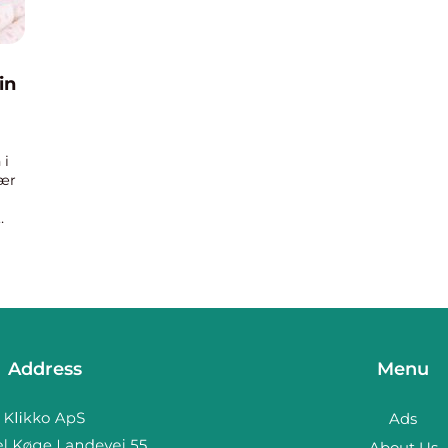
in
 i
lær
Address
Menu
Ads
About Us