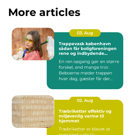
More articles
03. Aug
Trappevask københavn
sådan får boligforeningen
rene og indbydende
opgange
En ren opgang gør en større
forskel, end mange tror.
Beboerne møder trappen
hver dag, gæster får der...
02. Aug
Træbriketter effektiv og
miljøvenlig varme til
hjemmet
Træbriketter er blevet et
populært valg til