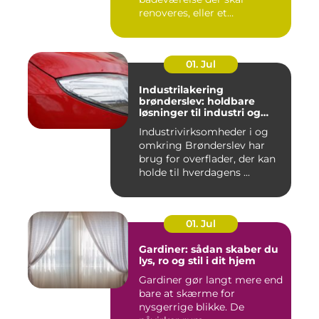
renoveres, eller et
varmeanlæg der ik...
01. Jul
Industrilakering
brønderslev: holdbare
løsninger til industri og
erhverv
Industrivirksomheder i og
omkring Brønderslev har
brug for overflader, der kan
holde til hverdagens ...
01. Jul
Gardiner: sådan skaber du
lys, ro og stil i dit hjem
Gardiner gør langt mere end
bare at skærme for
nysgerrige blikke. De