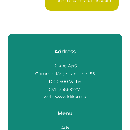
och hållbar stad. I Linköping
växe...
Address
web:
www.klikko.dk
Menu
Ads