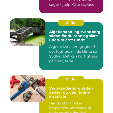
søger hjælp. Ofte skyldes...
01. Jul
Algebehandling svendborg
sådan får du rene og sikre
uderum året rundt
Alger trives særligt godt i
det fugtige, milde klima på
Sydfyn. Det kan hurtigt ses
på fliser, terra...
01. Jul
Vvs skanderborg sådan
vælger du den rigtige
installatør
Når du står med en
dryppende vandhane, et
badeværelse der skal