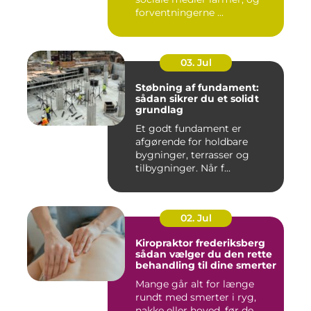
forventningerne ...
03. Jul
Støbning af fundament:
sådan sikrer du et solidt
grundlag
Et godt fundament er
afgørende for holdbare
bygninger, terrasser og
tilbygninger. Når f...
02. Jul
Kiropraktor frederiksberg
sådan vælger du den rette
behandling til dine smerter
Mange går alt for længe
rundt med smerter i ryg,
nakke eller hoved, før de