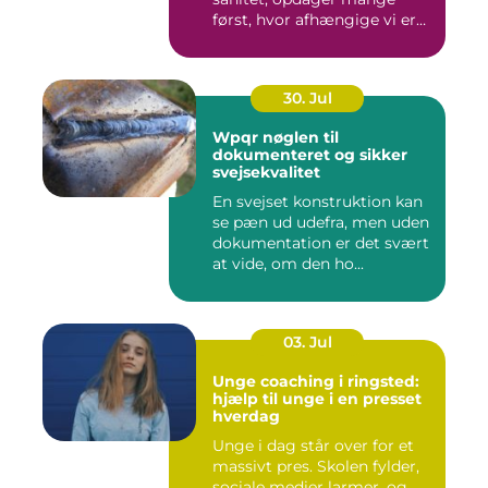
først, hvor afhængige vi er
af...
30. Jul
Wpqr nøglen til
dokumenteret og sikker
svejsekvalitet
En svejset konstruktion kan
se pæn ud udefra, men uden
dokumentation er det svært
at vide, om den ho...
03. Jul
Unge coaching i ringsted:
hjælp til unge i en presset
hverdag
Unge i dag står over for et
massivt pres. Skolen fylder,
sociale medier larmer, og