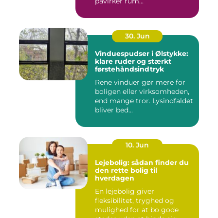
påvirker rum...
30. Jun
Vinduespudser i Ølstykke:
klare ruder og stærkt
førstehåndsindtryk
Rene vinduer gør mere for
boligen eller virksomheden,
end mange tror. Lysindfaldet
bliver bed...
10. Jun
Lejebolig: sådan finder du
den rette bolig til
hverdagen
En lejebolig giver
fleksibilitet, tryghed og
mulighed for at bo gode