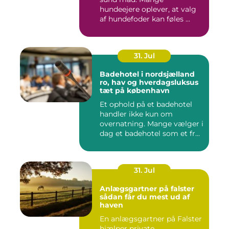
hundeejere oplever, at valg
af hundefoder kan føles ...
31. Jul
Badehotel i nordsjælland
ro, hav og hverdagsluksus
tæt på københavn
Et ophold på et badehotel
handler ikke kun om
overnatning. Mange vælger i
dag et badehotel som et fr...
31. Jul
Anlægsgartner på falster
sådan får du mest ud af
haven
En anlægsgartner på Falster
hjælper private,