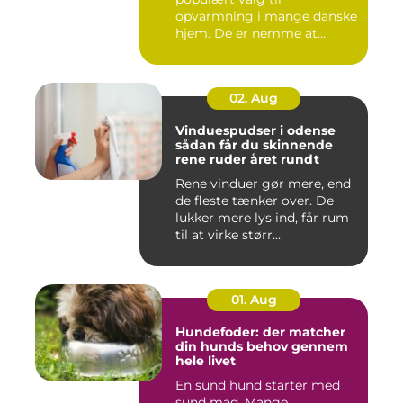
opvarmning i mange danske
hjem. De er nemme at
håndtere,...
02. Aug
Vinduespudser i odense
sådan får du skinnende
rene ruder året rundt
Rene vinduer gør mere, end
de fleste tænker over. De
lukker mere lys ind, får rum
til at virke størr...
01. Aug
Hundefoder: der matcher
din hunds behov gennem
hele livet
En sund hund starter med
sund mad. Mange