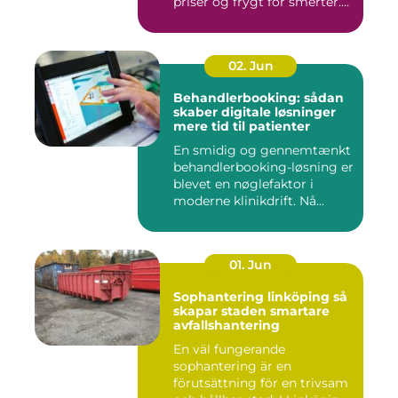
priser og frygt for smerter.
Alligevel spill...
02. Jun
Behandlerbooking: sådan
skaber digitale løsninger
mere tid til patienter
En smidig og gennemtænkt
behandlerbooking-løsning er
blevet en nøglefaktor i
moderne klinikdrift. Nå...
01. Jun
Sophantering linköping så
skapar staden smartare
avfallshantering
En väl fungerande
sophantering är en
förutsättning för en trivsam