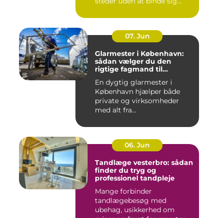
steder uden at binde sig
&oslas...
07. Jun
Glarmester i København:
sådan vælger du den
rigtige fagmand til
glasopgaver
En dygtig glarmester i
København hjælper både
private og virksomheder
med alt fra...
06. Jun
Tandlæge vesterbro: sådan
finder du tryg og
professionel tandpleje
Mange forbinder
tandlægebesøg med
ubehag, usikkerhed om