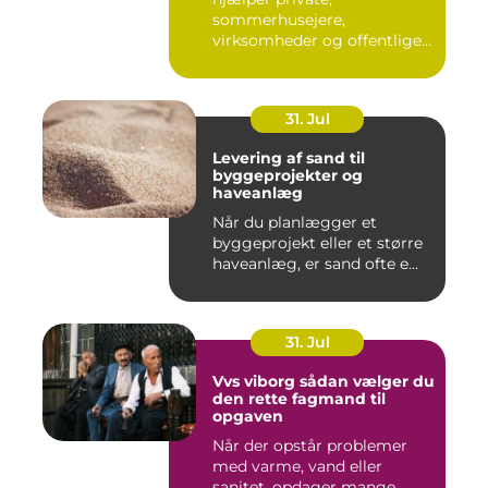
sommerhusejere,
virksomheder og offentlige
institutione...
31. Jul
Levering af sand til
byggeprojekter og
haveanlæg
Når du planlægger et
byggeprojekt eller et større
haveanlæg, er sand ofte e...
31. Jul
Vvs viborg sådan vælger du
den rette fagmand til
opgaven
Når der opstår problemer
med varme, vand eller
sanitet, opdager mange