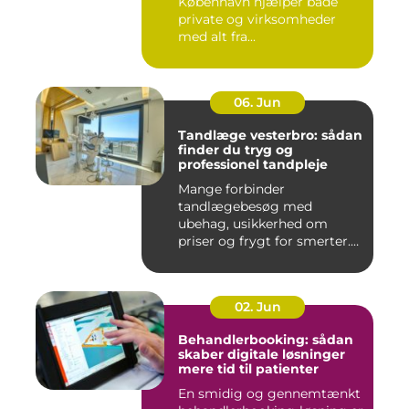
København hjælper både
private og virksomheder
med alt fra...
06. Jun
Tandlæge vesterbro: sådan
finder du tryg og
professionel tandpleje
Mange forbinder
tandlægebesøg med
ubehag, usikkerhed om
priser og frygt for smerter.
Alligevel spill...
02. Jun
Behandlerbooking: sådan
skaber digitale løsninger
mere tid til patienter
En smidig og gennemtænkt