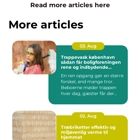
Read more articles here
More articles
03. Aug
Trappevask københavn
sådan får boligforeningen
rene og indbydende
opgange
En ren opgang gør en større
forskel, end mange tror.
Beboerne møder trappen
hver dag, gæster får der...
02. Aug
Træbriketter effektiv og
miljøvenlig varme til
hjemmet