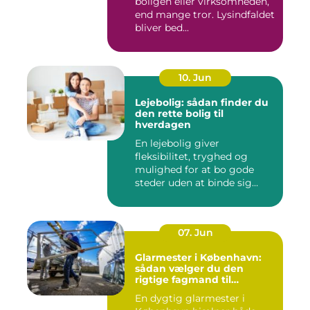
boligen eller virksomheden,
end mange tror. Lysindfaldet
bliver bed...
10. Jun
Lejebolig: sådan finder du
den rette bolig til
hverdagen
En lejebolig giver
fleksibilitet, tryghed og
mulighed for at bo gode
steder uden at binde sig
&oslas...
07. Jun
Glarmester i København:
sådan vælger du den
rigtige fagmand til
glasopgaver
En dygtig glarmester i