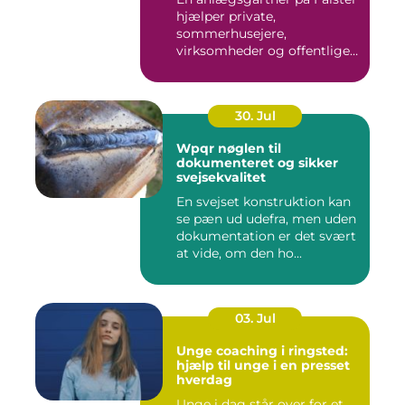
hjælper private,
sommerhusejere,
virksomheder og offentlige
institutione...
30. Jul
Wpqr nøglen til
dokumenteret og sikker
svejsekvalitet
En svejset konstruktion kan
se pæn ud udefra, men uden
dokumentation er det svært
at vide, om den ho...
03. Jul
Unge coaching i ringsted:
hjælp til unge i en presset
hverdag
Unge i dag står over for et