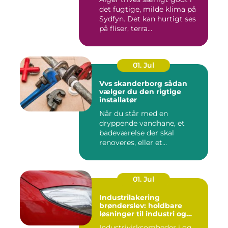
det fugtige, milde klima på
Sydfyn. Det kan hurtigt ses
på fliser, terra...
01. Jul
Vvs skanderborg sådan
vælger du den rigtige
installatør
Når du står med en
dryppende vandhane, et
badeværelse der skal
renoveres, eller et
varmeanlæg der ik...
01. Jul
Industrilakering
brønderslev: holdbare
løsninger til industri og
erhverv
Industrivirksomheder i og