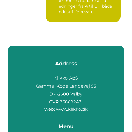
om mere end bare at få
ledninger fra A til B. I både
industri, fødevare...
Address
web:
www.klikko.dk
Menu