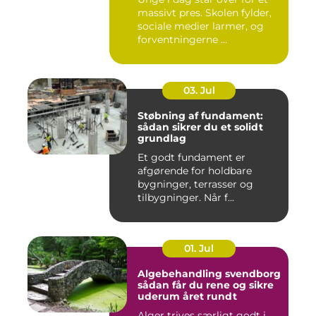
massivt pres. Skolen fylder,
sociale medier larmer, og
forventningerne ...
03. Jul
Støbning af fundament:
sådan sikrer du et solidt
grundlag
Et godt fundament er
afgørende for holdbare
bygninger, terrasser og
tilbygninger. Når f...
01. Jul
Algebehandling svendborg
sådan får du rene og sikre
uderum året rundt
Alger trives særligt godt i