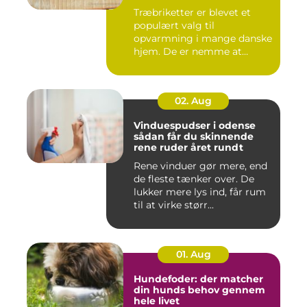
Træbriketter er blevet et
populært valg til
opvarmning i mange danske
hjem. De er nemme at
håndtere,...
02. Aug
Vinduespudser i odense
sådan får du skinnende
rene ruder året rundt
Rene vinduer gør mere, end
de fleste tænker over. De
lukker mere lys ind, får rum
til at virke størr...
01. Aug
Hundefoder: der matcher
din hunds behov gennem
hele livet