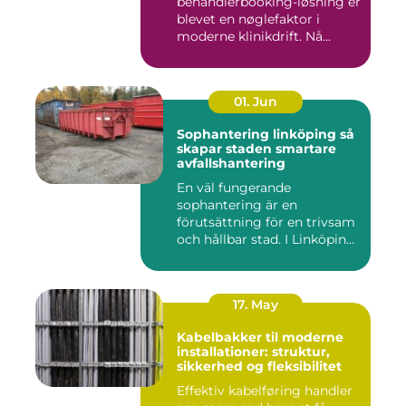
behandlerbooking-løsning er
blevet en nøglefaktor i
moderne klinikdrift. Nå...
01. Jun
Sophantering linköping så
skapar staden smartare
avfallshantering
En väl fungerande
sophantering är en
förutsättning för en trivsam
och hållbar stad. I Linköping
växe...
17. May
Kabelbakker til moderne
installationer: struktur,
sikkerhed og fleksibilitet
Effektiv kabelføring handler