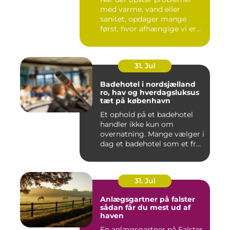
med varme, vand eller
sanitet, opdager mange
først, hvor afhængige vi er
af...
31. Jul
Badehotel i nordsjælland
ro, hav og hverdagsluksus
tæt på københavn
Et ophold på et badehotel
handler ikke kun om
overnatning. Mange vælger i
dag et badehotel som et fr...
31. Jul
Anlægsgartner på falster
sådan får du mest ud af
haven
En anlægsgartner på Falster