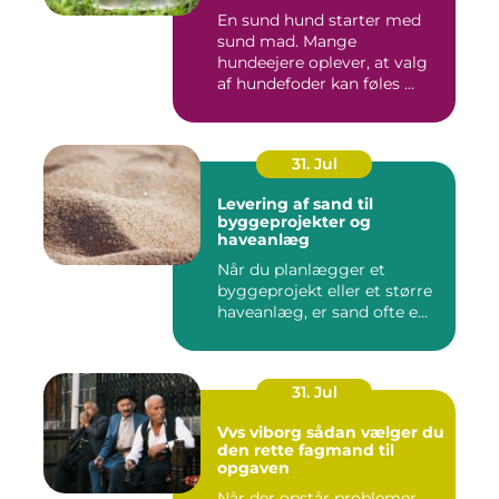
En sund hund starter med
sund mad. Mange
hundeejere oplever, at valg
af hundefoder kan føles ...
31. Jul
Levering af sand til
byggeprojekter og
haveanlæg
Når du planlægger et
byggeprojekt eller et større
haveanlæg, er sand ofte e...
31. Jul
Vvs viborg sådan vælger du
den rette fagmand til
opgaven
Når der opstår problemer