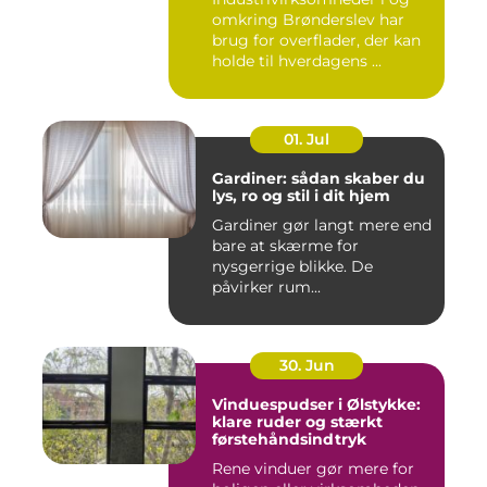
omkring Brønderslev har
brug for overflader, der kan
holde til hverdagens ...
01. Jul
Gardiner: sådan skaber du
lys, ro og stil i dit hjem
Gardiner gør langt mere end
bare at skærme for
nysgerrige blikke. De
påvirker rum...
30. Jun
Vinduespudser i Ølstykke:
klare ruder og stærkt
førstehåndsindtryk
Rene vinduer gør mere for