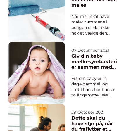
det kan måske også
males
gøre det mere
håndgribeligt for dig
Når man skal have
at rækk...
malet rummene i
boligen er det ikke
nok at vælge den
rette farve. Der er
andre forhold ved
malingen, der er
07 December 2021
vigtig – her kan du få
Giv din baby
hjælp af en maler.
mælkesyrebakteri
Farven kan virke som
er sammen med
det vigtigste, når du
sine D-dråber
skal vælge mellem de
Fra din baby er 14
forskellige ...
dage gammel, og
indtil han eller hun er
to år gammel, skal
det have D-dråber.
Det er dråber med D-
vitamin, der sikrer, at
29 October 2021
barnet får nok
Dette skal du
vitamin, da det jo ikke
have styr på, når
må blive udsat for lige
du fraflytter et