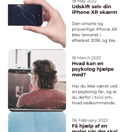
til opgaven.
18 May 2022
Spørgsmålet er bare,
Udskift selv din
hvem du skal hyre. Vi
iPhone XR skærm
forsøger at hjælpe dig
her. Måder du kan
Den smarte og
vælge et firma til
prisvenlige iPhone XR
rensning ...
blev lanceret i
efteråret 2018, og blev
lynhurtigt en succes.
Faktisk er iPhone XR
stadig en af Apples
18 March 2022
mest populære
Hvad kan en
iPhone modeller, da
psykolog hjælpe
mange af de kunder,
med?
som dengang købte
en af de smarte små
Har du ikke været ved
telefoner, stadig h...
en psykolog før, og er
du derfor i tvivl om,
hvad vedkommende
kan hjælpe med? Så
er du sikkert ikke den
eneste. Derfor
06 February 2022
kommer vi også med
Få hjælp af en
flere eksempler her –
maler når der skal