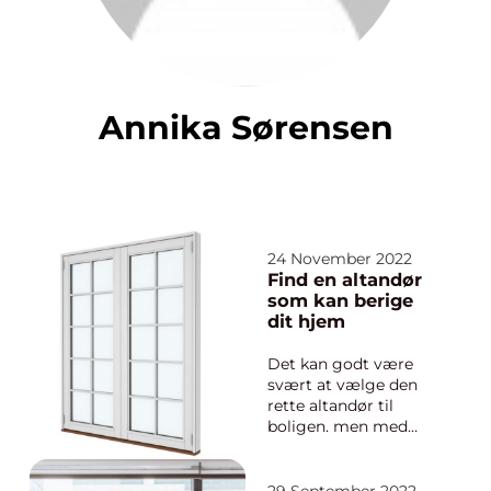
Annika Sørensen
24 November 2022
Find en altandør
som kan berige
dit hjem
Det kan godt være
svært at vælge den
rette altandør til
boligen. men med
denne vejledning bør
det være nemmere
for dig at træffe den