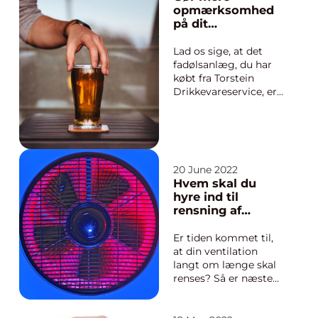
Hvis du ønsker at
opmærksomhed
forblive
på dit
konkurrencedygtig i
fadølsanlæg
dagens
Lad os sige, at det
forretningsverden, er
fadølsanlæg, du har
det vigtigt at sikre d...
købt fra Torstein
Drikkevareservice, er
et, som der som
udgangspunkt skal
bruges til en bod,
hvor man sælger
fadøl på et marked,
20 June 2022
senere et
Hvem skal du
kræmmermarked og
hyre ind til
mås...
rensning af
ventilation?
Er tiden kommet til,
at din ventilation
langt om længe skal
renses? Så er næste
skridt formentlig, at
du skal finde et firma