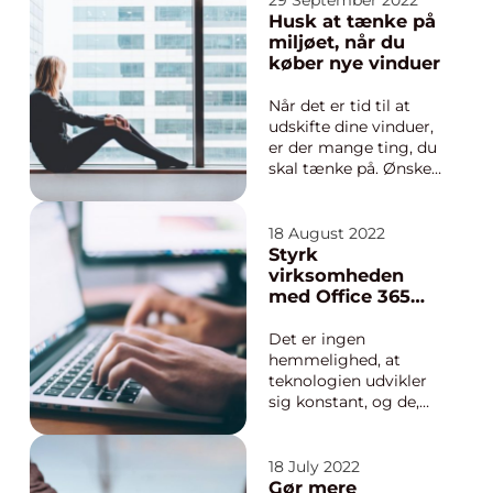
29 September 2022
rette beslutning. Lad
Husk at tænke på
os først se på de
miljøet, når du
forskellige typer
køber nye vinduer
altandøre, der findes.
altandøre kan fås i en
Når det er tid til at
række forskel...
udskifte dine vinduer,
er der mange ting, du
skal tænke på. Ønsker
du at gå med den
samme stil eller prøve
noget nyt? Hvilket
18 August 2022
materiale skal
Styrk
vinduerne være lavet
virksomheden
af? Hvordan vil de nye
med Office 365
vinduer påvirke dine
kurser
energiregninger? Det
Det er ingen
e...
hemmelighed, at
teknologien udvikler
sig konstant, og de,
der ikke følger med i
de nyeste trends og
værktøjer, er i en
18 July 2022
ugunstig situation.
Gør mere