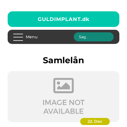
GULDIMPLANT.
dk
Menu
samlelån
22. Dec