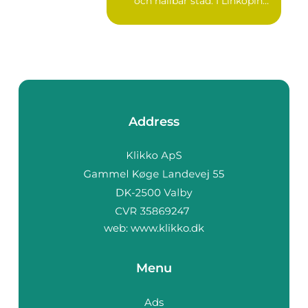
och hållbar stad. I Linköping
växe...
Address
web:
www.klikko.dk
Menu
Ads