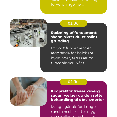
forventningerne ...
03. Jul
Støbning af fundament:
sådan sikrer du et solidt
grundlag
Et godt fundament er
afgørende for holdbare
bygninger, terrasser og
tilbygninger. Når f...
02. Jul
Kiropraktor frederiksberg
sådan vælger du den rette
behandling til dine smerter
Mange går alt for længe
rundt med smerter i ryg,
nakke eller hoved, før de