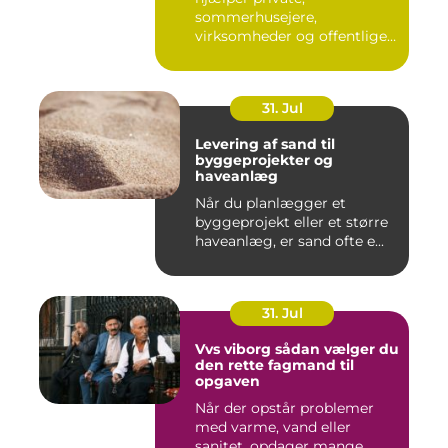
sommerhusejere,
virksomheder og offentlige
institutione...
31. Jul
Levering af sand til
byggeprojekter og
haveanlæg
Når du planlægger et
byggeprojekt eller et større
haveanlæg, er sand ofte e...
31. Jul
Vvs viborg sådan vælger du
den rette fagmand til
opgaven
Når der opstår problemer
med varme, vand eller
sanitet, opdager mange