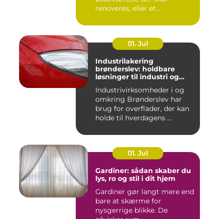
renoveres, eller et
varmeanlæg der ik...
01. Jul
Industrilakering
brønderslev: holdbare
løsninger til industri og
erhverv
Industrivirksomheder i og
omkring Brønderslev har
brug for overflader, der kan
holde til hverdagens ...
01. Jul
Gardiner: sådan skaber du
lys, ro og stil i dit hjem
Gardiner gør langt mere end
bare at skærme for
nysgerrige blikke. De