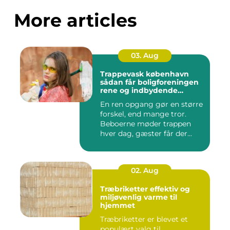
More articles
03. Aug
Trappevask københavn
sådan får boligforeningen
rene og indbydende
opgange
En ren opgang gør en større
forskel, end mange tror.
Beboerne møder trappen
hver dag, gæster får der...
02. Aug
Træbriketter effektiv og
miljøvenlig varme til
hjemmet
Træbriketter er blevet et
populært valg til