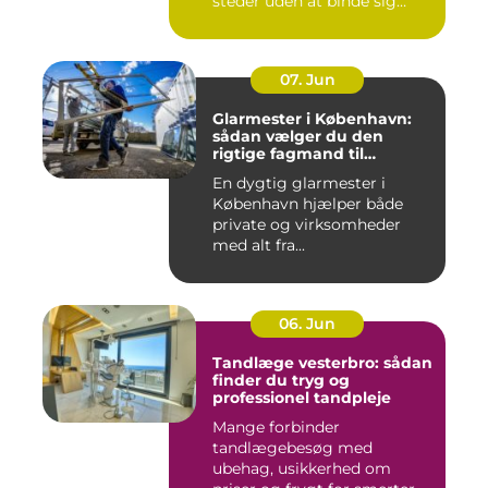
steder uden at binde sig
&oslas...
07. Jun
Glarmester i København:
sådan vælger du den
rigtige fagmand til
glasopgaver
En dygtig glarmester i
København hjælper både
private og virksomheder
med alt fra...
06. Jun
Tandlæge vesterbro: sådan
finder du tryg og
professionel tandpleje
Mange forbinder
tandlægebesøg med
ubehag, usikkerhed om