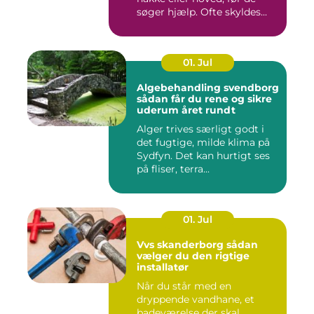
søger hjælp. Ofte skyldes...
01. Jul
Algebehandling svendborg
sådan får du rene og sikre
uderum året rundt
Alger trives særligt godt i
det fugtige, milde klima på
Sydfyn. Det kan hurtigt ses
på fliser, terra...
01. Jul
Vvs skanderborg sådan
vælger du den rigtige
installatør
Når du står med en
dryppende vandhane, et
badeværelse der skal