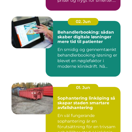
priser og frygt for smerter.
Alligevel spill...
02. Jun
Behandlerbooking: sådan
skaber digitale løsninger
mere tid til patienter
En smidig og gennemtænkt
behandlerbooking-løsning er
blevet en nøglefaktor i
moderne klinikdrift. Nå...
01. Jun
Sophantering linköping så
skapar staden smartare
avfallshantering
En väl fungerande
sophantering är en
förutsättning för en trivsam