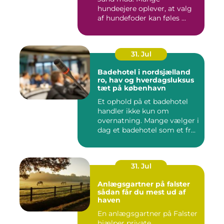
hundeejere oplever, at valg
af hundefoder kan føles ...
31. Jul
Badehotel i nordsjælland
ro, hav og hverdagsluksus
tæt på københavn
Et ophold på et badehotel
handler ikke kun om
overnatning. Mange vælger i
dag et badehotel som et fr...
31. Jul
Anlægsgartner på falster
sådan får du mest ud af
haven
En anlægsgartner på Falster
hjælper private,