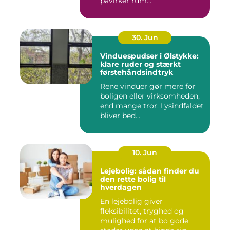
påvirker rum...
30. Jun
Vinduespudser i Ølstykke:
klare ruder og stærkt
førstehåndsindtryk
Rene vinduer gør mere for
boligen eller virksomheden,
end mange tror. Lysindfaldet
bliver bed...
10. Jun
Lejebolig: sådan finder du
den rette bolig til
hverdagen
En lejebolig giver
fleksibilitet, tryghed og
mulighed for at bo gode