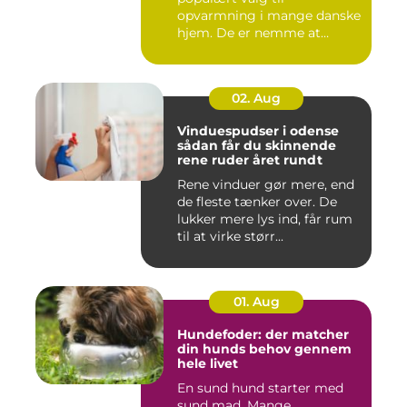
opvarmning i mange danske
hjem. De er nemme at
håndtere,...
02. Aug
Vinduespudser i odense
sådan får du skinnende
rene ruder året rundt
Rene vinduer gør mere, end
de fleste tænker over. De
lukker mere lys ind, får rum
til at virke størr...
01. Aug
Hundefoder: der matcher
din hunds behov gennem
hele livet
En sund hund starter med
sund mad. Mange