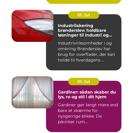
01. Jul
Industrilakering
brønderslev: holdbare
løsninger til industri og
erhverv
Industrivirksomheder i og
omkring Brønderslev har
brug for overflader, der kan
holde til hverdagens ...
01. Jul
Gardiner: sådan skaber du
lys, ro og stil i dit hjem
Gardiner gør langt mere end
bare at skærme for
nysgerrige blikke. De
påvirker rum...