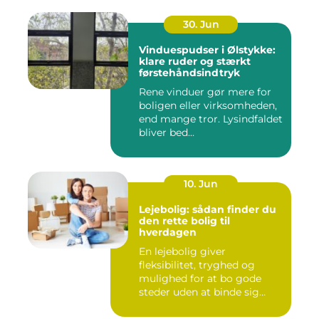
30. Jun
Vinduespudser i Ølstykke:
klare ruder og stærkt
førstehåndsindtryk
Rene vinduer gør mere for
boligen eller virksomheden,
end mange tror. Lysindfaldet
bliver bed...
10. Jun
Lejebolig: sådan finder du
den rette bolig til
hverdagen
En lejebolig giver
fleksibilitet, tryghed og
mulighed for at bo gode
steder uden at binde sig
&oslas...