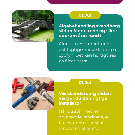
01. Jul
Algebehandling svendborg
sådan får du rene og sikre
uderum året rundt
Alger trives særligt godt i
det fugtige, milde klima på
Sydfyn. Det kan hurtigt ses
på fliser, terra...
01. Jul
Vvs skanderborg sådan
vælger du den rigtige
installatør
Når du står med en
dryppende vandhane, et
badeværelse der skal
renoveres, eller et
varmeanlæg der ik...