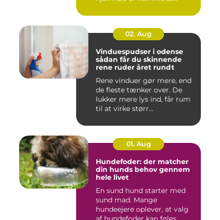
håndtere,...
02. Aug
Vinduespudser i odense
sådan får du skinnende
rene ruder året rundt
Rene vinduer gør mere, end
de fleste tænker over. De
lukker mere lys ind, får rum
til at virke størr...
01. Aug
Hundefoder: der matcher
din hunds behov gennem
hele livet
En sund hund starter med
sund mad. Mange
hundeejere oplever, at valg
af hundefoder kan føles ...