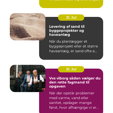
institutione...
31. Jul
Levering af sand til
byggeprojekter og
haveanlæg
Når du planlægger et
byggeprojekt eller et større
haveanlæg, er sand ofte e...
31. Jul
Vvs viborg sådan vælger du
den rette fagmand til
opgaven
Når der opstår problemer
med varme, vand eller
sanitet, opdager mange
først, hvor afhængige vi er
af...