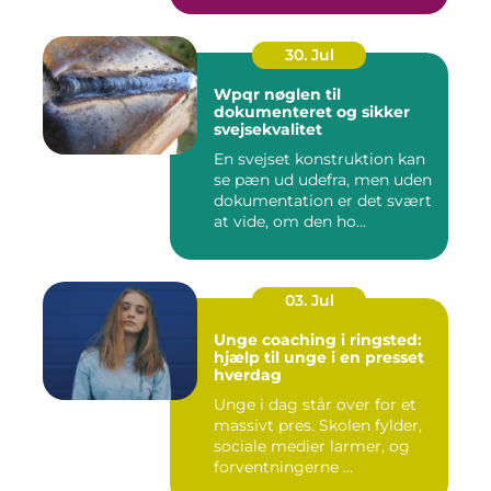
30. Jul
Wpqr nøglen til
dokumenteret og sikker
svejsekvalitet
En svejset konstruktion kan
se pæn ud udefra, men uden
dokumentation er det svært
at vide, om den ho...
03. Jul
Unge coaching i ringsted:
hjælp til unge i en presset
hverdag
Unge i dag står over for et
massivt pres. Skolen fylder,
sociale medier larmer, og
forventningerne ...