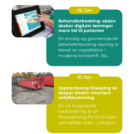
02. Jun
Behandlerbooking: sådan
skaber digitale løsninger
mere tid til patienter
En smidig og gennemtænkt
behandlerbooking-løsning er
blevet en nøglefaktor i
moderne klinikdrift. Nå...
01. Jun
Sophantering linköping så
skapar staden smartare
avfallshantering
En väl fungerande
sophantering är en
förutsättning för en trivsam
och hållbar stad. I Linköping
växe...