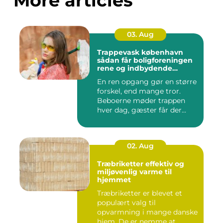
More articles
03. Aug
Trappevask københavn
sådan får boligforeningen
rene og indbydende
opgange
En ren opgang gør en større
forskel, end mange tror.
Beboerne møder trappen
hver dag, gæster får der...
02. Aug
Træbriketter effektiv og
miljøvenlig varme til
hjemmet
Træbriketter er blevet et
populært valg til
opvarmning i mange danske
hjem. De er nemme at