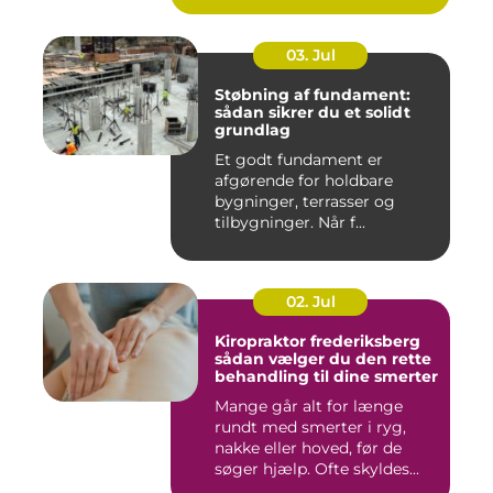
03. Jul
Støbning af fundament:
sådan sikrer du et solidt
grundlag
Et godt fundament er
afgørende for holdbare
bygninger, terrasser og
tilbygninger. Når f...
02. Jul
Kiropraktor frederiksberg
sådan vælger du den rette
behandling til dine smerter
Mange går alt for længe
rundt med smerter i ryg,
nakke eller hoved, før de
søger hjælp. Ofte skyldes...