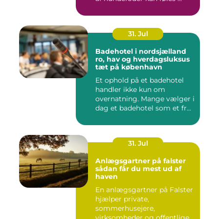
31. Jul
Badehotel i nordsjælland
ro, hav og hverdagsluksus
tæt på københavn
Et ophold på et badehotel
handler ikke kun om
overnatning. Mange vælger i
dag et badehotel som et fr...
31. Jul
Anlægsgartner på falster
sådan får du mest ud af
haven
En anlægsgartner på Falster
hjælper private,
sommerhusejere,
virksomheder og offentlige