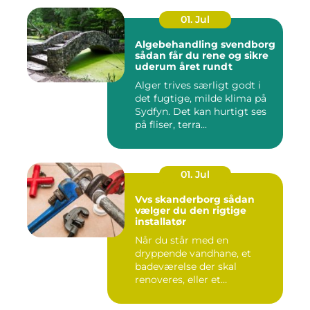
01. Jul
Algebehandling svendborg
sådan får du rene og sikre
uderum året rundt
Alger trives særligt godt i
det fugtige, milde klima på
Sydfyn. Det kan hurtigt ses
på fliser, terra...
01. Jul
Vvs skanderborg sådan
vælger du den rigtige
installatør
Når du står med en
dryppende vandhane, et
badeværelse der skal
renoveres, eller et
varmeanlæg der ik...