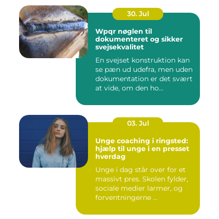
30. Jul
Wpqr nøglen til
dokumenteret og sikker
svejsekvalitet
En svejset konstruktion kan
se pæn ud udefra, men uden
dokumentation er det svært
at vide, om den ho...
03. Jul
Unge coaching i ringsted:
hjælp til unge i en presset
hverdag
Unge i dag står over for et
massivt pres. Skolen fylder,
sociale medier larmer, og
forventningerne ...