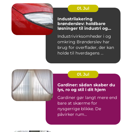
01. Jul
Industrilakering
brønderslev: holdbare
løsninger til industri og
erhverv
Industrivirksomheder i og
omkring Brønderslev har
brug for overflader, der kan
holde til hverdagens ...
01. Jul
Gardiner: sådan skaber du
lys, ro og stil i dit hjem
Gardiner gør langt mere end
bare at skærme for
nysgerrige blikke. De
påvirker rum...