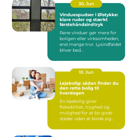
30. Jun
Vinduespudser i Ølstykke:
klare ruder og stærkt
førstehåndsindtryk
Rene vinduer gør mere for
boligen eller virksomheden,
end mange tror. Lysindfaldet
bliver bed...
10. Jun
Lejebolig: sådan finder du
den rette bolig til
hverdagen
En lejebolig giver
fleksibilitet, tryghed og
mulighed for at bo gode
steder uden at binde sig
&oslas...