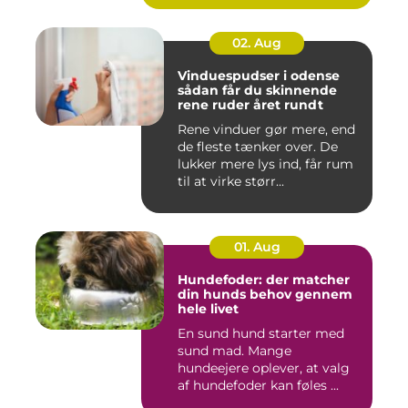
02. Aug
Vinduespudser i odense
sådan får du skinnende
rene ruder året rundt
Rene vinduer gør mere, end
de fleste tænker over. De
lukker mere lys ind, får rum
til at virke størr...
01. Aug
Hundefoder: der matcher
din hunds behov gennem
hele livet
En sund hund starter med
sund mad. Mange
hundeejere oplever, at valg
af hundefoder kan føles ...