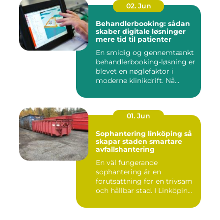
02. Jun
Behandlerbooking: sådan
skaber digitale løsninger
mere tid til patienter
En smidig og gennemtænkt
behandlerbooking-løsning er
blevet en nøglefaktor i
moderne klinikdrift. Nå...
01. Jun
Sophantering linköping så
skapar staden smartare
avfallshantering
En väl fungerande
sophantering är en
förutsättning för en trivsam
och hållbar stad. I Linköping
växe...