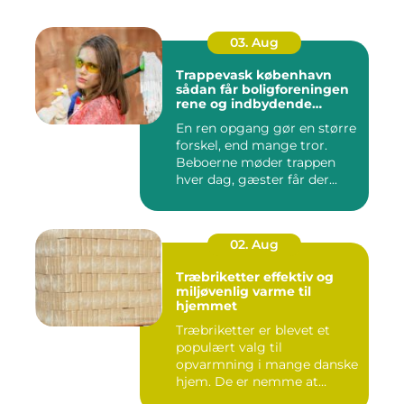
03. Aug
Trappevask københavn
sådan får boligforeningen
rene og indbydende
opgange
En ren opgang gør en større
forskel, end mange tror.
Beboerne møder trappen
hver dag, gæster får der...
02. Aug
Træbriketter effektiv og
miljøvenlig varme til
hjemmet
Træbriketter er blevet et
populært valg til
opvarmning i mange danske
hjem. De er nemme at
håndtere,...