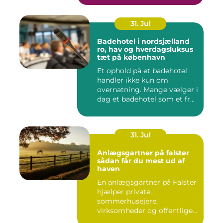
31. Jul
Badehotel i nordsjælland
ro, hav og hverdagsluksus
tæt på københavn
Et ophold på et badehotel
handler ikke kun om
overnatning. Mange vælger i
dag et badehotel som et fr...
31. Jul
Anlægsgartner på falster
sådan får du mest ud af
haven
En anlægsgartner på Falster
hjælper private,
sommerhusejere,
virksomheder og offentlige
institutione...