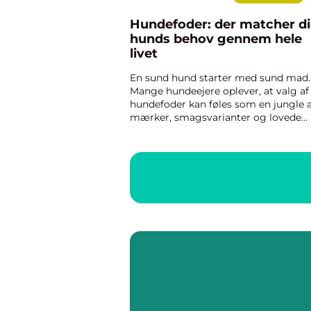
Hundefoder: der matcher d
hunds behov gennem hele
livet
En sund hund starter med sund mad.
Mange hundeejere oplever, at valg af
hundefoder kan føles som en jungle a
mærker, smagsvarianter og lovede
fordele. I virkeligheden handler det 
få, men vigtige ting: råvarer af god
kvali...