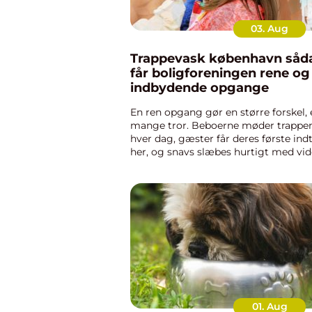
03. Aug
Trappevask københavn sådan
får boligforeningen rene og
indbydende opgange
En ren opgang gør en større forskel,
mange tror. Beboerne møder trappe
hver dag, gæster får deres første ind
her, og snavs slæbes hurtigt med vid
ind i lejlighederne, hvis rengøringen
halter. Mange københavnske
boligforeninger og ejendomm...
01. Aug