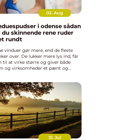
02. Aug
duespudser i odense sådan
r du skinnende rene ruder
et rundt
e vinduer gør mere, end de fleste
ker over. De lukker mere lys ind, får
 til at virke større og giver både
m og virksomheder et pænt og
holdt udtryk. Mange i Odense vælger
ag at få hjælp af en professionel
duespudser Odense, ford...
31. Jul