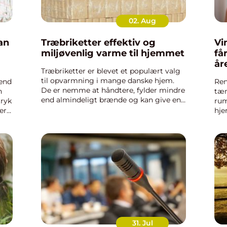
02. Aug
Træbriketter effektiv og
Vin
miljøvenlig varme til hjemmet
få
år
Træbriketter er blevet et populært valg
til opvarmning i mange danske hjem.
 end
Ren
De er nemme at håndtere, fylder mindre
n
tæn
end almindeligt brænde og kan give en
tryk
rum
jævn varme i lang tid. Samtidig oplever
ere
hje
flere og flere, at økonomien også spiller
vel
positivt ind, n...
i d
Vin
31. Jul