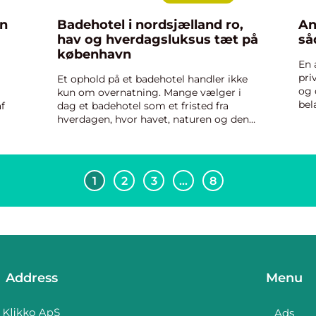
in
Badehotel i nordsjælland ro,
An
hav og hverdagsluksus tæt på
så
københavn
En 
pri
Et ophold på et badehotel handler ikke
og 
kun om overnatning. Mange vælger i
bel
f
dag et badehotel som et fristed fra
hav
hverdagen, hvor havet, naturen og den
hjæ
om
rolige rytme langs kysten får lov til at
se 
sætte tempoet. I Nordsjælland er der
korte afstande, men stor...
1
2
3
…
8
Address
Menu
Ads