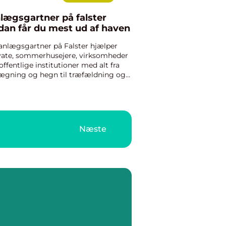
lægsgartner på falster
dan får du mest ud af haven
anlægsgartner på Falster hjælper
vate, sommerhusejere, virksomheder
offentlige institutioner med alt fra
ægning og hegn til træfældning og
eanlæg. Mange vælger professionel
lp, fordi arbejdet skal være holdbart,
pænt ud og kunne ...
Næste