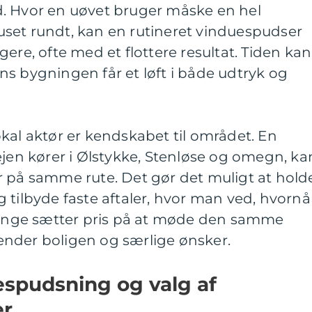
. Hvor en uøvet bruger måske en hel
set rundt, kan en rutineret vinduespudser
ere, ofte med et flottere resultat. Tiden kan
s bygningen får et løft i både udtryk og
kal aktør er kendskabet til området. En
ejen kører i Ølstykke, Stenløse og omegn, ka
r på samme rute. Det gør det muligt at hold
 tilbyde faste aftaler, hvor man ved, hvornå
 Mange sætter pris på at møde den samme
nder boligen og særlige ønsker.
espudsning og valg af
er