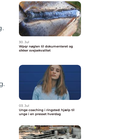
g.
30. Jul
Wpqr nøglen til dokumenteret og
sikker svejsekvalitet
g.
03. Jul
Unge coaching i ringsted: hjælp til
unge i en presset hverdag
å