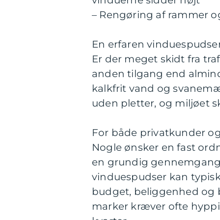
vinduerne sidder højt
– Rengøring af rammer o
En erfaren vinduespudser
Er der meget skidt fra tra
anden tilgang end almin
kalkfrit vand og svanemæ
uden pletter, og miljøet 
For både privatkunder og v
Nogle ønsker en fast ordni
en grundig gennemgang e
vinduespudser kan typisk t
budget, beliggenhed og be
marker kræver ofte hyppig