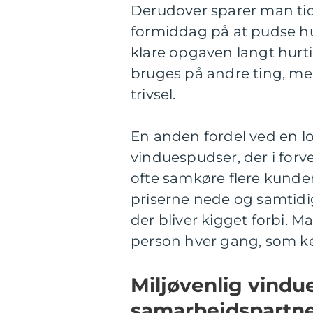
Derudover sparer man tid
formiddag på at pudse hu
klare opgaven langt hurtig
bruges på andre ting, men
trivsel.
En anden fordel ved en lo
vinduespudser, der i forv
ofte samkøre flere kunde
priserne nede og samtidig
der bliver kigget forbi.
person hver gang, som ke
Miljøvenlig vindu
samarbejdspartn