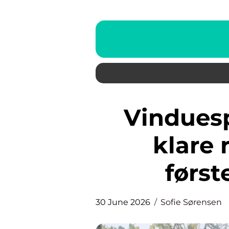
Vinduespudser i Ølstykke:
klare 
førs
30 June 2026
Sofie Sørensen