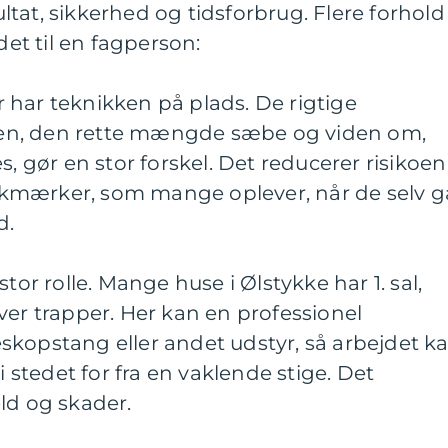
tat, sikkerhed og tidsforbrug. Flere forhold
det til en fagperson:
 har teknikken på plads. De rigtige
en, den rette mængde sæbe og viden om,
s, gør en stor forskel. Det reducerer risikoen
kalkmærker, som mange oplever, når de selv g
d.
tor rolle. Mange huse i Ølstykke har 1. sal,
ver trapper. Her kan en professionel
skopstang eller andet udstyr, så arbejdet k
i stedet for fra en vaklende stige. Det
ld og skader.