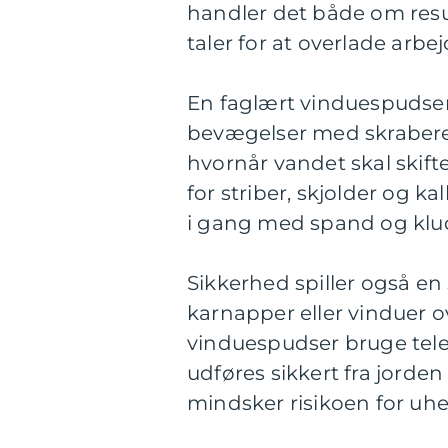
handler det både om resul
taler for at overlade arbej
En faglært vinduespudser
bevægelser med skraber
hvornår vandet skal skifte
for striber, skjolder og 
i gang med spand og klu
Sikkerhed spiller også en s
karnapper eller vinduer o
vinduespudser bruge tele
udføres sikkert fra jorden 
mindsker risikoen for uhe