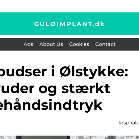
GULDIMPLANT.
dk
Ads
About Us
Cookies
Contact
ruder og stærkt
tehåndsindtryk
Inspirat