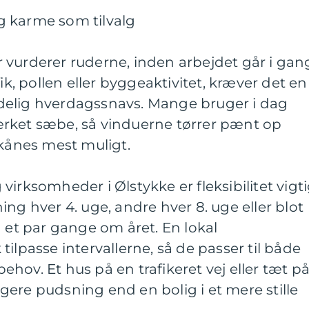
g karme som tilvalg
 vurderer ruderne, inden arbejdet går i gan
fik, pollen eller byggeaktivitet, kræver det en
delig hverdagssnavs. Mange bruger i dag
rket sæbe, så vinduerne tørrer pænt op
skånes mest muligt.
irksomheder i Ølstykke er fleksibilitet vigti
ng hver 4. uge, andre hver 8. uge eller blot
t par gange om året. En lokal
ilpasse intervallerne, så de passer til både
hov. Et hus på en trafikeret vej eller tæt p
ere pudsning end en bolig i et mere stille