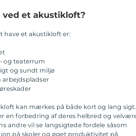
 ved et akustikloft?
 have et akustikloft er:
et
k- og teaterrum
igt og sundt miljø
å arbejdspladser
høreskader
ikloft kan mærkes på både kort og lang sigt.
 en forbedring af deres helbred og velvær
ens andre vil se langsigtede fordele såsom
on på skoler og øget produktivitet på