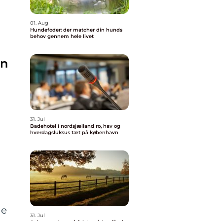
01. Aug
Hundefoder: der matcher din hunds
behov gennem hele livet
an
31. Jul
Badehotel i nordsjælland ro, hav og
hverdagsluksus tæt på københavn
de
31. Jul