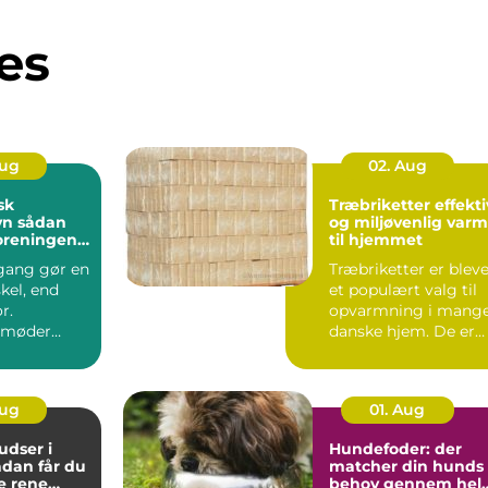
es
Aug
02. Aug
sk
Træbriketter effektiv
dan
og miljøvenlig var
foreningen
til hjemmet
indbydende
gang gør en
Træbriketter er blev
skel, end
et populært valg til
r.
opvarmning i mang
 møder
danske hjem. De er
ver dag,
nemme at håndtere,..
der...
Aug
01. Aug
dser i
Hundefoder: der
matcher din hunds
e rene
behov gennem hel