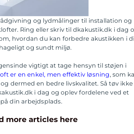
 rådgivning og lydmålinger til installation og
ofter. Ring eller skriv til dkakustik.dk i dag 
om, hvordan du kan forbedre akustikken i d
ageligt og sundt miljø.
ensinde vigtigt at tage hensyn til støjen i
loft er en enkel, men effektiv løsning
, som k
 og dermed en bedre livskvalitet. Så tøv ikke
kakustik.dk i dag og oplev fordelene ved et
r på din arbejdsplads.
d more articles here