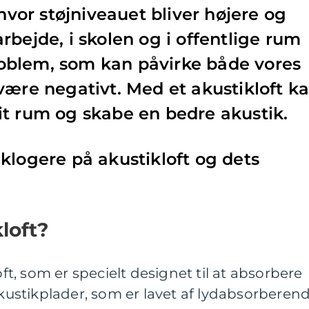
 hvor støjniveauet bliver højere og
rbejde, i skolen og i offentlige rum
 problem, som kan påvirke både vores
være negativt. Med et akustikloft k
t rum og skabe en bedre akustik.
klogere på akustikloft og dets
loft?
oft, som er specielt designet til at absorbere
 akustikplader, som er lavet af lydabsorberen