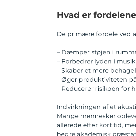
Hvad er fordelene
De primære fordele ved at
– Dæmper støjen i rumm
– Forbedrer lyden i musi
– Skaber et mere behagel
– Øger produktiviteten p
– Reducerer risikoen for 
Indvirkningen af et akust
Mange mennesker oplever
allerede efter kort tid, m
bedre akademisk præstati