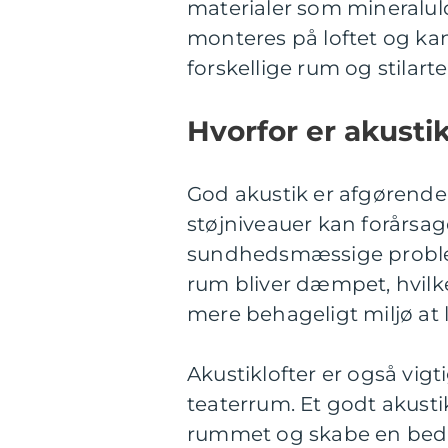
materialer som mineraluld
monteres på loftet og kan 
forskellige rum og stilarte
Hvorfor er akustik
God akustik er afgørende 
støjniveauer kan forårsag
sundhedsmæssige problemer
rum bliver dæmpet, hvilk
mere behageligt miljø at l
Akustiklofter er også vigt
teaterrum. Et godt akustikl
rummet og skabe en bedr