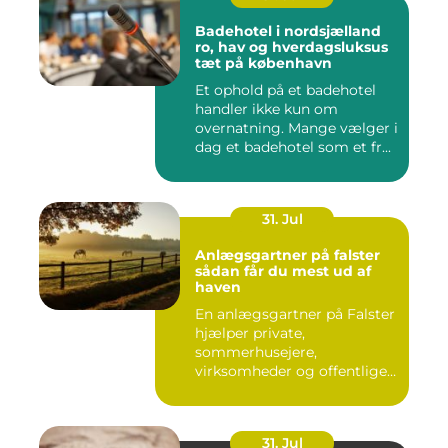
Badehotel i nordsjælland
ro, hav og hverdagsluksus
tæt på københavn
Et ophold på et badehotel
handler ikke kun om
overnatning. Mange vælger i
dag et badehotel som et fr...
31. Jul
Anlægsgartner på falster
sådan får du mest ud af
haven
En anlægsgartner på Falster
hjælper private,
sommerhusejere,
virksomheder og offentlige
institutione...
31. Jul