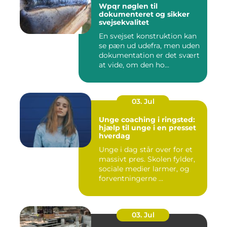
Wpqr nøglen til
dokumenteret og sikker
svejsekvalitet
En svejset konstruktion kan
se pæn ud udefra, men uden
dokumentation er det svært
at vide, om den ho...
03. Jul
Unge coaching i ringsted:
hjælp til unge i en presset
hverdag
Unge i dag står over for et
massivt pres. Skolen fylder,
sociale medier larmer, og
forventningerne ...
03. Jul