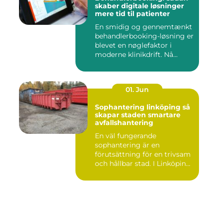
skaber digitale løsninger
mere tid til patienter
En smidig og gennemtænkt
behandlerbooking-løsning er
blevet en nøglefaktor i
moderne klinikdrift. Nå...
01. Jun
Sophantering linköping så
skapar staden smartare
avfallshantering
En väl fungerande
sophantering är en
förutsättning för en trivsam
och hållbar stad. I Linköping
växe...