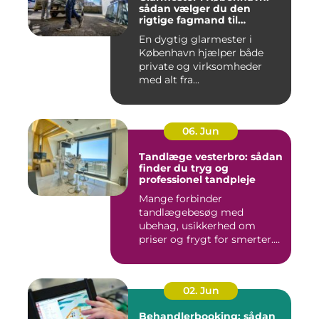
sådan vælger du den
rigtige fagmand til
glasopgaver
En dygtig glarmester i
København hjælper både
private og virksomheder
med alt fra...
06. Jun
Tandlæge vesterbro: sådan
finder du tryg og
professionel tandpleje
Mange forbinder
tandlægebesøg med
ubehag, usikkerhed om
priser og frygt for smerter.
Alligevel spill...
02. Jun
Behandlerbooking: sådan