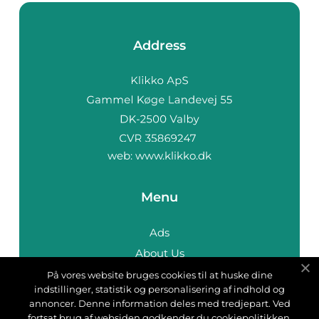
Address
web:
www.klikko.dk
Menu
Ads
About Us
Cookies
På vores website bruges cookies til at huske dine
indstillinger, statistik og personalisering af indhold og
Contact
annoncer. Denne information deles med tredjepart. Ved
Sitemap
fortsat brug af websiden godkender du cookiepolitikken.