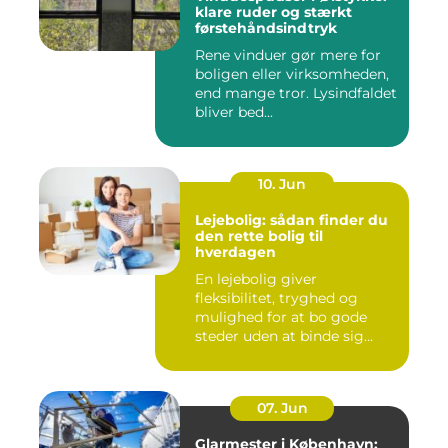
klare ruder og stærkt
førstehåndsindtryk
Rene vinduer gør mere for
boligen eller virksomheden,
end mange tror. Lysindfaldet
bliver bed...
10. Jun
Lejebolig: sådan finder du
den rette bolig til
hverdagen
En lejebolig giver
fleksibilitet, tryghed og
mulighed for at bo gode
steder uden at binde sig
&oslas...
07. Jun
Glarmester i København: