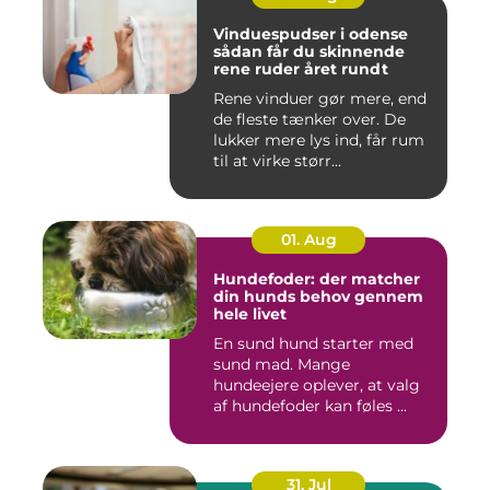
Vinduespudser i odense
sådan får du skinnende
rene ruder året rundt
Rene vinduer gør mere, end
de fleste tænker over. De
lukker mere lys ind, får rum
til at virke størr...
01. Aug
Hundefoder: der matcher
din hunds behov gennem
hele livet
En sund hund starter med
sund mad. Mange
hundeejere oplever, at valg
af hundefoder kan føles ...
31. Jul