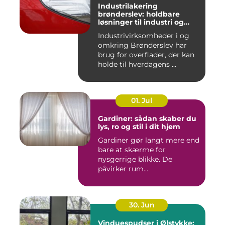
Industrilakering
brønderslev: holdbare
løsninger til industri og
erhverv
Industrivirksomheder i og
omkring Brønderslev har
brug for overflader, der kan
holde til hverdagens ...
01. Jul
Gardiner: sådan skaber du
lys, ro og stil i dit hjem
Gardiner gør langt mere end
bare at skærme for
nysgerrige blikke. De
påvirker rum...
30. Jun
Vinduespudser i Ølstykke: