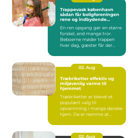
Trappevask københavn
sådan får boligforeningen
rene og indbydende
opgange
En ren opgang gør en større
forskel, end mange tror.
Beboerne møder trappen
hver dag, gæster får der...
02. Aug
Træbriketter effektiv og
miljøvenlig varme til
hjemmet
Træbriketter er blevet et
populært valg til
opvarmning i mange danske
hjem. De er nemme at
håndtere,...
02. Aug