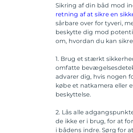
Sikring af din båd mod ind
retning af at sikre en sikk
sårbare over for tyveri, m
beskytte dig mod potentie
om, hvordan du kan sikr
1. Brug et stærkt sikker
omfatte bevægelsesdetekt
advarer dig, hvis nogen fo
købe et natkamera eller 
beskyttelse.
2. Lås alle adgangspunkter
de ikke er i brug, for at 
i bådens indre. Sørg for a