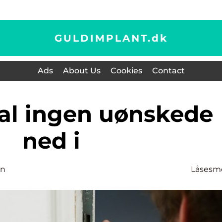
GULDIMPLANT.
dk
Ads
About Us
Cookies
Contact
ned i
en
Låsesm