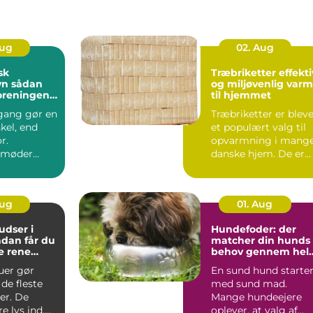
Aug
02. Aug
sk
Træbriketter effektiv
dan
og miljøvenlig var
foreningen
til hjemmet
indbydende
gang gør en
Træbriketter er blev
skel, end
et populært valg til
r.
opvarmning i mang
 møder
danske hjem. De er
ver dag,
nemme at håndtere,..
der...
Aug
01. Aug
dser i
Hundefoder: der
matcher din hunds
e rene
behov gennem hel
t rundt
livet
uer gør
En sund hund starte
de fleste
med sund mad.
er. De
Mange hundeejere
e lys ind,
oplever, at valg af