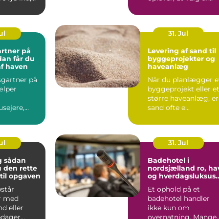
 at virke
hundefoder kan føle
...
ul
31. Jul
rtner på
Levering af sand til
byggeprojekter og
af haven
haveanlæg
gartner på
Når du planlægger e
ælper
byggeprojekt eller e
større haveanlæg, er
sejere,
sand ofte e...
der og
...
ul
31. Jul
an
Badehotel i
 den rette
nordsjælland ro, hav
til opgaven
og hverdagsluksus
tæt på københavn
pstår
Et ophold på et
r med
badehotel handler
d eller
ikke kun om
pdager
overnatning. Mange