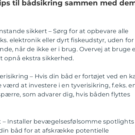
ips til bådsikring sammen med de
stande sikkert – Sørg for at opbevare alle
s. elektronik eller dyrt fiskeudstyr, uden for
inde, når de ikke er i brug. Overvej at bruge 
 opnå ekstra sikkerhed.
erisikring – Hvis din båd er fortøjet ved en k
værd at investere i en tyverisikring, f.eks. e
tspærre, som advarer dig, hvis båden flyttes
jet – Installer bevægelsesfølsomme spotlights
in båd for at afskrække potentielle