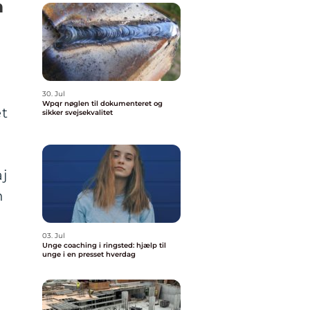
m
30. Jul
Wpqr nøglen til dokumenteret og
et
sikker svejsekvalitet
aj
n
03. Jul
Unge coaching i ringsted: hjælp til
unge i en presset hverdag