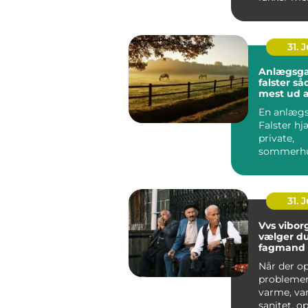
får rum til
størr...
31. J
Anlægsga
falster sådan får du
mest ud 
En anlægs
Falster hj
private,
sommerhu
virksomhe
offentlige
institutione
31. J
Vvs viborg såd
vælger du
fagmand 
Når der o
probleme
varme, van
sanitet, o