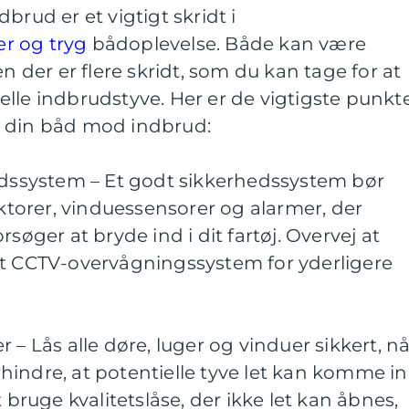
brud er et vigtigt skridt i
er og tryg
bådoplevelse. Både kan være
en der er flere skridt, som du kan tage for at
lle indbrudstyve. Her er de vigtigste punkt
e din båd mod indbrud:
hedssystem – Et godt sikkerhedssystem bør
orer, vinduessensorer og alarmer, der
rsøger at bryde ind i dit fartøj. Overvej at
et CCTV-overvågningssystem for yderligere
 – Lås alle døre, luger og vinduer sikkert, nå
forhindre, at potentielle tyve let kan komme i
t bruge kvalitetslåse, der ikke let kan åbnes,