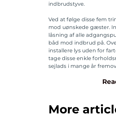
indbrudstyve.
Ved at følge disse fem tri
mod uønskede gæster. Inv
låsning af alle adgangsp
båd mod indbrud på. Over
installere lys uden for far
tage disse enkle forholds
sejlads i mange år fremov
Rea
More articl