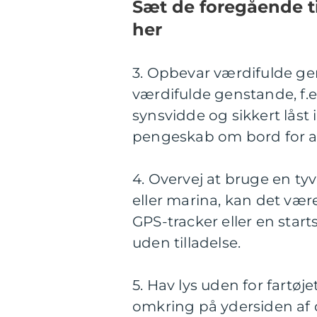
Sæt de foregående t
her
3. Opbevar værdifulde gen
værdifulde genstande, f.ek
synsvidde og sikkert låst 
pengeskab om bord for at
4. Overvej at bruge en tyv
eller marina, kan det være 
GPS-tracker eller en star
uden tilladelse.
5. Hav lys uden for fartø
omkring på ydersiden af d