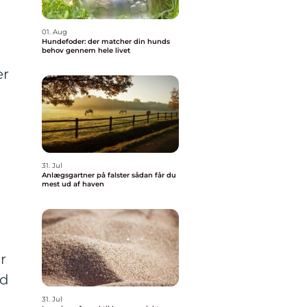
01. Aug
Hundefoder: der matcher din hunds
behov gennem hele livet
er
31. Jul
Anlægsgartner på falster sådan får du
mest ud af haven
r
nd
31. Jul