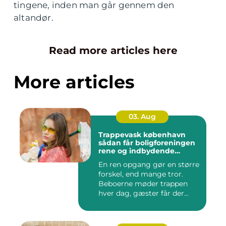
tingene, inden man går gennem den
altandør.
Read more articles here
More articles
03. Aug
Trappevask københavn
sådan får boligforeningen
rene og indbydende
opgange
En ren opgang gør en større
forskel, end mange tror.
Beboerne møder trappen
hver dag, gæster får der...