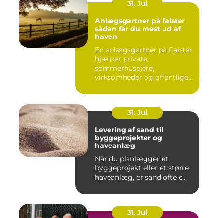
31. Jul
Anlægsgartner på falster
sådan får du mest ud af
haven
En anlægsgartner på Falster
hjælper private,
sommerhusejere,
virksomheder og offentlige
institutione...
31. Jul
Levering af sand til
byggeprojekter og
haveanlæg
Når du planlægger et
byggeprojekt eller et større
haveanlæg, er sand ofte e...
31. Jul