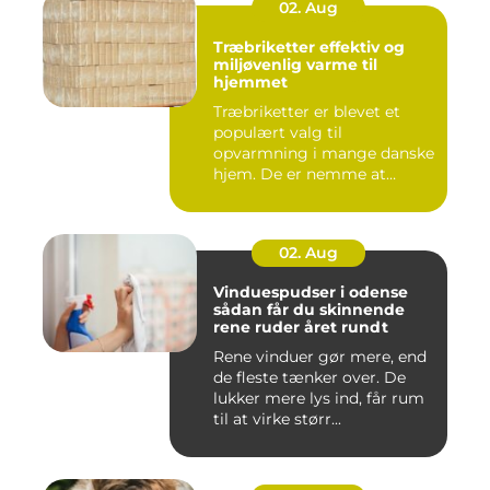
02. Aug
Træbriketter effektiv og
miljøvenlig varme til
hjemmet
Træbriketter er blevet et
populært valg til
opvarmning i mange danske
hjem. De er nemme at
håndtere,...
02. Aug
Vinduespudser i odense
sådan får du skinnende
rene ruder året rundt
Rene vinduer gør mere, end
de fleste tænker over. De
lukker mere lys ind, får rum
til at virke størr...