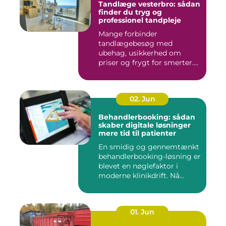
Tandlæge vesterbro: sådan
finder du tryg og
professionel tandpleje
Mange forbinder
tandlægebesøg med
ubehag, usikkerhed om
priser og frygt for smerter.
Alligevel spill...
02. Jun
Behandlerbooking: sådan
skaber digitale løsninger
mere tid til patienter
En smidig og gennemtænkt
behandlerbooking-løsning er
blevet en nøglefaktor i
moderne klinikdrift. Nå...
01. Jun