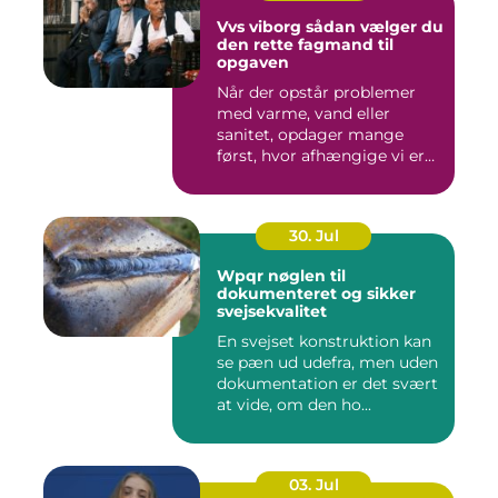
Vvs viborg sådan vælger du
den rette fagmand til
opgaven
Når der opstår problemer
med varme, vand eller
sanitet, opdager mange
først, hvor afhængige vi er
af...
30. Jul
Wpqr nøglen til
dokumenteret og sikker
svejsekvalitet
En svejset konstruktion kan
se pæn ud udefra, men uden
dokumentation er det svært
at vide, om den ho...
03. Jul