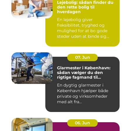
Lejebolig: sådan finder du
den rette bolig til
hverdagen
En lejebolig giver
fleksibilitet, tryghed og
mulighed for at bo gode
steder uden at binde sig
&oslas...
07. Jun
Glarmester i København:
sådan vælger du den
rigtige fagmand til
glasopgaver
En dygtig glarmester i
København hjælper både
private og virksomheder
med alt fra...
06. Jun