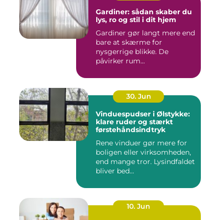
Gardiner: sådan skaber du
lys, ro og stil i dit hjem
Gardiner gør langt mere end
bare at skærme for
nysgerrige blikke. De
påvirker rum...
30. Jun
Vinduespudser i Ølstykke:
klare ruder og stærkt
førstehåndsindtryk
Rene vinduer gør mere for
boligen eller virksomheden,
end mange tror. Lysindfaldet
bliver bed...
10. Jun