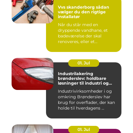
Vvs skanderborg sådan
vælger du den rigtige
installatør
Når du står med en
dryppende vandhane, et
badeværelse der skal
renoveres, eller et
varmeanlæg der ik...
01. Jul
Industrilakering
brønderslev: holdbare
løsninger til industri og
erhverv
Industrivirksomheder i og
omkring Brønderslev har
brug for overflader, der kan
holde til hverdagens ...
01. Jul