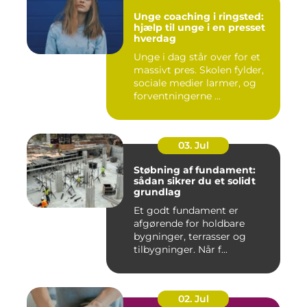
Unge coaching i ringsted:
hjælp til unge i en presset
hverdag
Unge i dag står over for et
massivt pres. Skolen fylder,
sociale medier larmer, og
forventningerne ...
03. Jul
Støbning af fundament:
sådan sikrer du et solidt
grundlag
Et godt fundament er
afgørende for holdbare
bygninger, terrasser og
tilbygninger. Når f...
02. Jul