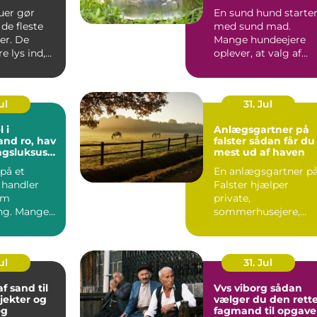
t rundt
livet
uer gør
En sund hund starte
de fleste
med sund mad.
er. De
Mange hundeejere
e lys ind,
oplever, at valg af
 at virke
hundefoder kan føle
...
ul
31. Jul
 i
Anlægsgartner på
o, hav
falster sådan får du
agsluksus
mest ud af haven
øbenhavn
på et
En anlægsgartner p
 handler
Falster hjælper
om
private,
ng. Mange
sommerhusejere,
ag et
virksomheder og
som et fr...
offentlige
institutione...
ul
31. Jul
f sand til
Vvs viborg sådan
jekter og
vælger du den rett
æg
fagmand til opgav