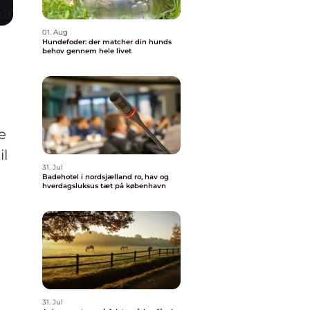
01. Aug
Hundefoder: der matcher din hunds
behov gennem hele livet
e
il
31. Jul
Badehotel i nordsjælland ro, hav og
hverdagsluksus tæt på københavn
31. Jul