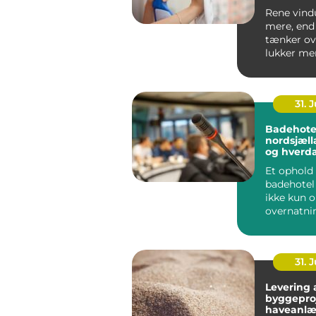
ruder åre
Rene vind
mere, end 
tænker ov
lukker mer
får rum til
størr...
31. J
Badehotel
nordsjælland r
og hverd
tæt på k
Et ophold 
badehotel
ikke kun 
overnatni
vælger i d
badehotel 
31. J
Levering a
byggepro
haveanl