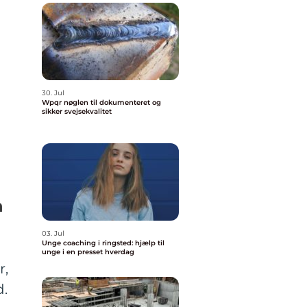
30. Jul
Wpqr nøglen til dokumenteret og
sikker svejsekvalitet
n
03. Jul
Unge coaching i ringsted: hjælp til
unge i en presset hverdag
r,
d.