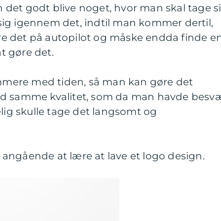
an det godt blive noget, hvor man skal tage s
ig igennem det, indtil man kommer dertil,
e det på autopilot og måske endda finde e
at gøre det.
nemmere med tiden, så man kan gøre det
ed samme kvalitet, som da man havde besv
elig skulle tage det langsomt og
angående at lære at lave et logo design.