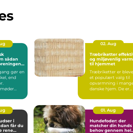
es
Aug
02. Aug
sk
Træbriketter effektiv
dan
og miljøvenlig var
foreningen
til hjemmet
indbydende
gang gør en
Træbriketter er blev
skel, end
et populært valg til
r.
opvarmning i mang
 møder
danske hjem. De er
ver dag,
nemme at håndtere,..
der...
Aug
01. Aug
dser i
Hundefoder: der
matcher din hunds
e rene
behov gennem hel