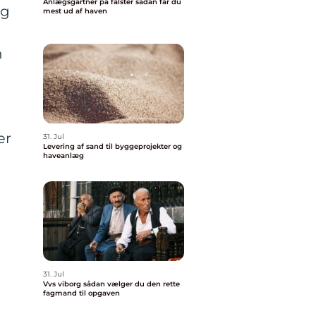
Anlægsgartner på falster sådan får du
ig
mest ud af haven
n
ær
31. Jul
Levering af sand til byggeprojekter og
haveanlæg
31. Jul
Vvs viborg sådan vælger du den rette
fagmand til opgaven