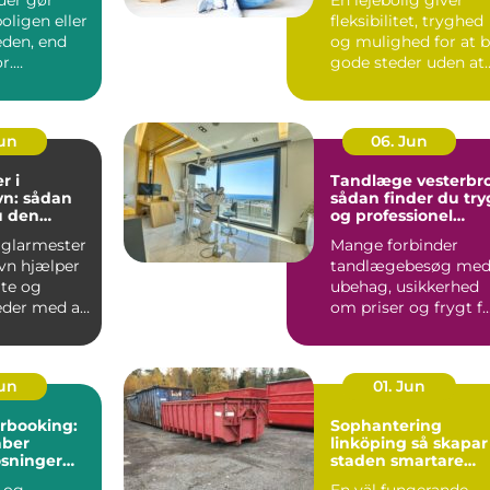
oligen eller
fleksibilitet, tryghed
den, end
og mulighed for at 
r.
gode steder uden at
et bliver
binde sig &oslas...
Jun
06. Jun
r i
Tandlæge vesterbro
n: sådan
sådan finder du try
u den
og professionel
agmand til
tandpleje
 glarmester
Mange forbinder
ver
vn hjælper
tandlægebesøg me
ate og
ubehag, usikkerhed
der med alt
om priser og frygt f
smerter. Alligevel
spill...
Jun
01. Jun
rbooking:
Sophantering
aber
linköping så skapar
øsninger
staden smartare
il patienter
avfallshantering
 og
En väl fungerande