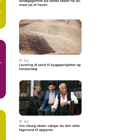
Anlægsgartner på falster sådan får du
mest ud af haven
e
.
31. Jul
e
Levering af sand til byggeprojekter og
haveanlæg
r
s
31. Jul
Vvs viborg sådan vælger du den rette
fagmand til opgaven
å