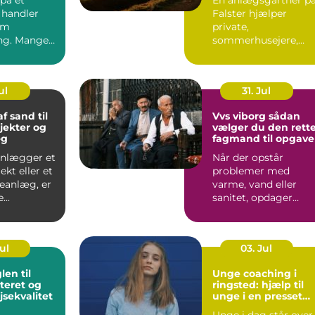
 handler
Falster hjælper
om
private,
ng. Mange
sommerhusejere,
ag et
virksomheder og
som et fr...
offentlige
institutione...
ul
31. Jul
f sand til
Vvs viborg sådan
jekter og
vælger du den rett
æg
fagmand til opgav
anlægger et
Når der opstår
kt eller et
problemer med
veanlæg, er
varme, vand eller
...
sanitet, opdager
mange først, hvor
afhængige vi er af...
Jul
03. Jul
Unge coaching i
eret og
ringsted: hjælp til
jsekvalitet
unge i en presset
hverdag
Unge i dag står over