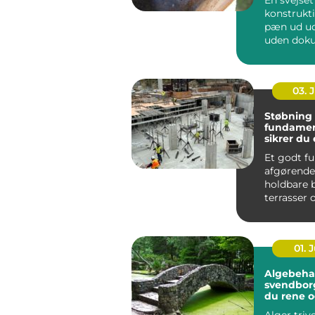
konstrukt
pæn ud ud
uden dok
er det svæ
om den ho.
03. 
Støbning 
fundamen
sikrer du 
grundlag
Et godt f
afgørende
holdbare 
terrasser 
tilbygninge
01. J
Algebeha
svendborg sådan 
du rene o
uderum å
Alger triv