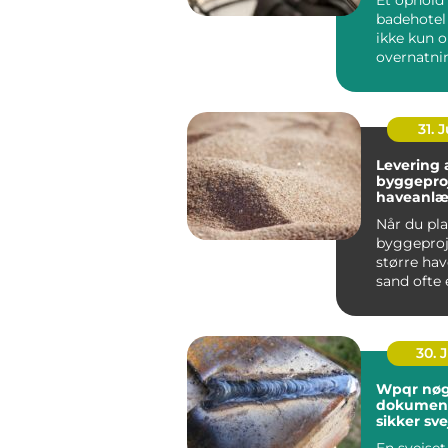
badehotel
ikke kun 
overnatni
vælger i d
badehotel 
31. J
Levering a
byggepro
haveanl
Når du pl
byggeproje
større ha
sand ofte e
30. 
Wpqr nøglen til
dokument
sikker sve
En svejset