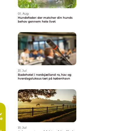
01. Aug
Hundefoder: der matcher din hunds
behov gennem hele livet
31. Jul
Badehotel i nordsjælland ro, hav og
hverdagsluksus tæt på københavn
me
31. Jul
et