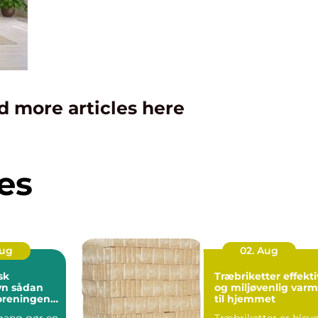
d more articles here
es
Aug
02. Aug
sk
Træbriketter effektiv
dan
og miljøvenlig var
foreningen
til hjemmet
indbydende
gang gør en
Træbriketter er blev