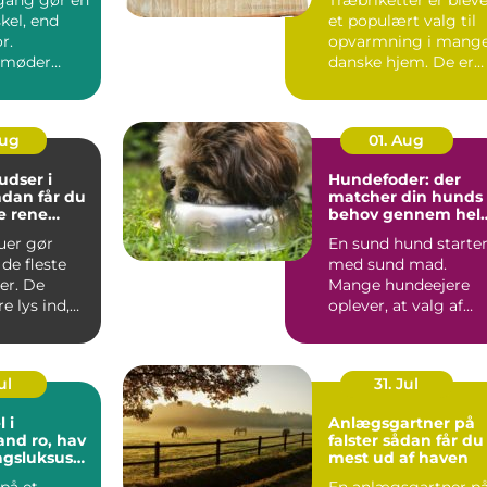
skel, end
et populært valg til
r.
opvarmning i mang
 møder
danske hjem. De er
ver dag,
nemme at håndtere,..
der...
Aug
01. Aug
dser i
Hundefoder: der
matcher din hunds
e rene
behov gennem hel
t rundt
livet
uer gør
En sund hund starte
de fleste
med sund mad.
er. De
Mange hundeejere
e lys ind,
oplever, at valg af
 at virke
hundefoder kan føle
...
ul
31. Jul
 i
Anlægsgartner på
o, hav
falster sådan får du
agsluksus
mest ud af haven
øbenhavn
på et
En anlægsgartner p