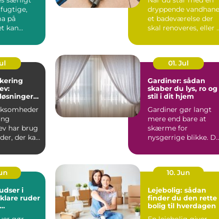
 fugtige,
dryppende vandhane
ma på
et badeværelse der
et kan
skal renoveres, eller 
 på fliser,
varmeanlæg der ik...
ul
01. Jul
akering
Gardiner: sådan
ev:
skaber du lys, ro og
løsninger
stil i dit hjem
i og
irksomheder
Gardiner gør langt
ing
mere end bare at
ev har brug
skærme for
ader, der kan
nysgerrige blikke. D
hverdagens
påvirker rum...
Jun
10. Jun
dser i
Lejebolig: sådan
 klare ruder
finder du den rette
bolig til hverdagen
dsindtryk
uer gør
En lejebolig giver