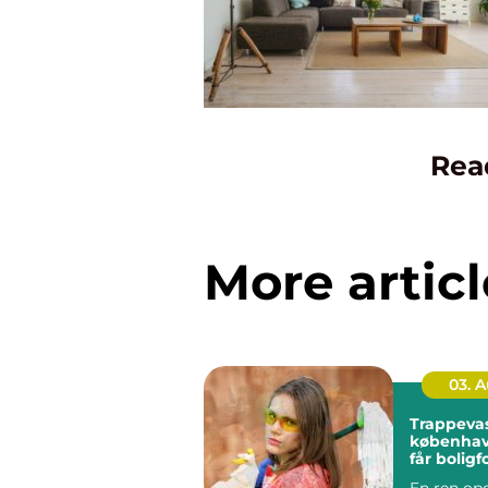
Rea
More articl
03. 
Trappeva
københavn så
får bolig
rene og 
En ren op