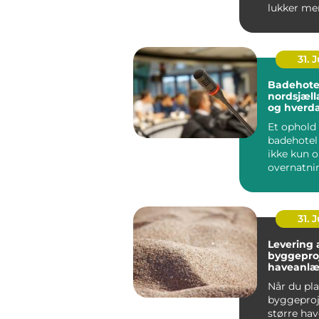
lukker mer
får rum til
størr...
31. J
Badehotel
nordsjælland r
og hverd
tæt på k
Et ophold 
badehotel
ikke kun 
overnatni
vælger i d
badehotel 
31. J
Levering a
byggepro
haveanl
Når du pl
byggeproje
større ha