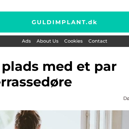
GULDIMPLANT.
dk
Ads
About Us
Cookies
Contact
errassedøre
Dø