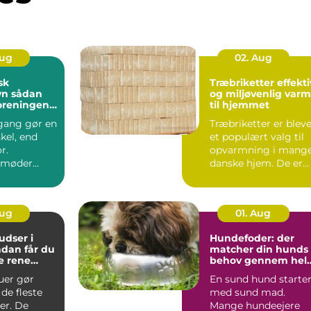
Aug
02. Aug
sk
Træbriketter effektiv
dan
og miljøvenlig var
foreningen
til hjemmet
indbydende
gang gør en
Træbriketter er blev
skel, end
et populært valg til
r.
opvarmning i mang
 møder
danske hjem. De er
ver dag,
nemme at håndtere,..
der...
Aug
01. Aug
dser i
Hundefoder: der
matcher din hunds
e rene
behov gennem hel
t rundt
livet
uer gør
En sund hund starte
de fleste
med sund mad.
er. De
Mange hundeejere