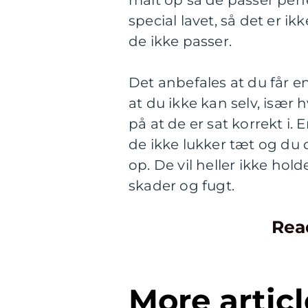
målt op så de passer perf
special lavet, så det er ik
de ikke passer.
Det anbefales at du får en
at du ikke kan selv, især 
på at de er sat korrekt i. 
de ikke lukker tæt og du
op. De vil heller ikke ho
skader og fugt.
Rea
More articl