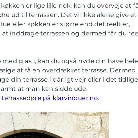
 køkken er lige lille nok, kan du overveje at f
e ud til terrassen. Det vil ikke alene give et
ue eller køkken er større end det reelt er,
t inddrage terrassen og dermed får du ree
 med glas i, kan du også nyde din have hel
vælge at få en overdækket terrasse. Dermed
e din terrasse i dårligt vejr eller i det tidlig
å varmt at man kan sidde ude.
r terrassedøre på klarvinduer.no.