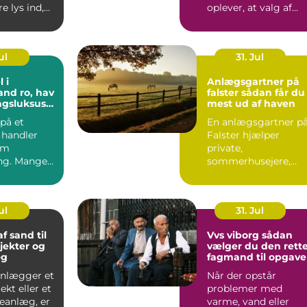
e lys ind,
oplever, at valg af
 at virke
hundefoder kan føle
...
ul
31. Jul
 i
Anlægsgartner på
o, hav
falster sådan får du
agsluksus
mest ud af haven
øbenhavn
på et
En anlægsgartner p
 handler
Falster hjælper
om
private,
ng. Mange
sommerhusejere,
ag et
virksomheder og
som et fr...
offentlige
institutione...
ul
31. Jul
f sand til
Vvs viborg sådan
jekter og
vælger du den rett
æg
fagmand til opgav
anlægger et
Når der opstår
kt eller et
problemer med
veanlæg, er
varme, vand eller