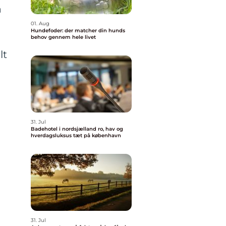
å
01. Aug
Hundefoder: der matcher din hunds
behov gennem hele livet
lt
e
31. Jul
e
Badehotel i nordsjælland ro, hav og
hverdagsluksus tæt på københavn
31. Jul