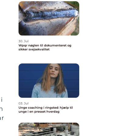
30. Jul
Wpqr nøglen til dokumenteret og
sikker svejsekvalitet
i
03. Jul
in
Unge coaching i ringsted: hjælp til
unge i en presset hverdag
år