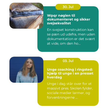
30. Jul
Wpqr nøglen til
dokumenteret og sikker
svejsekvalitet
En svejset konstruktion kan
se pæn ud udefra, men uden
dokumentation er det svært
at vide, om den ho...
03. Jul
Unge coaching i ringsted:
hjælp til unge i en presset
hverdag
Unge i dag står over for et
massivt pres. Skolen fylder,
sociale medier larmer, og
forventningerne ...