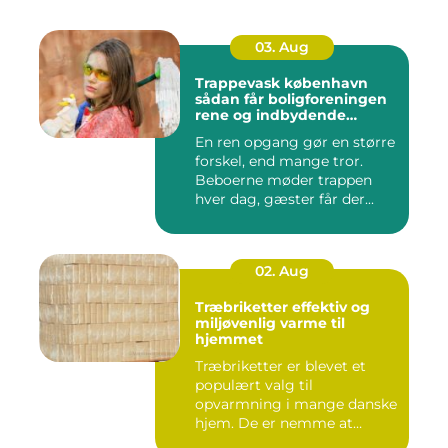
03. Aug
Trappevask københavn
sådan får boligforeningen
rene og indbydende
opgange
En ren opgang gør en større
forskel, end mange tror.
Beboerne møder trappen
hver dag, gæster får der...
02. Aug
Træbriketter effektiv og
miljøvenlig varme til
hjemmet
Træbriketter er blevet et
populært valg til
opvarmning i mange danske
hjem. De er nemme at
håndtere,...