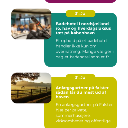
31. Jul
Badehotel i nordsjælland
ro, hav og hverdagsluksus
tæt på københavn
Et ophold på et badehotel
handler ikke kun om
overnatning. Mange vælger i
dag et badehotel som et fr...
31. Jul
Anlægsgartner på falster
sådan får du mest ud af
haven
En anlægsgartner på Falster
hjælper private,
sommerhusejere,
virksomheder og offentlige
institutione...