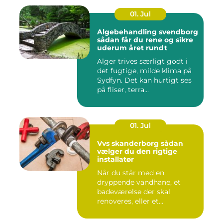
01. Jul
Algebehandling svendborg
sådan får du rene og sikre
uderum året rundt
Alger trives særligt godt i
det fugtige, milde klima på
Sydfyn. Det kan hurtigt ses
på fliser, terra...
01. Jul
Vvs skanderborg sådan
vælger du den rigtige
installatør
Når du står med en
dryppende vandhane, et
badeværelse der skal
renoveres, eller et
varmeanlæg der ik...