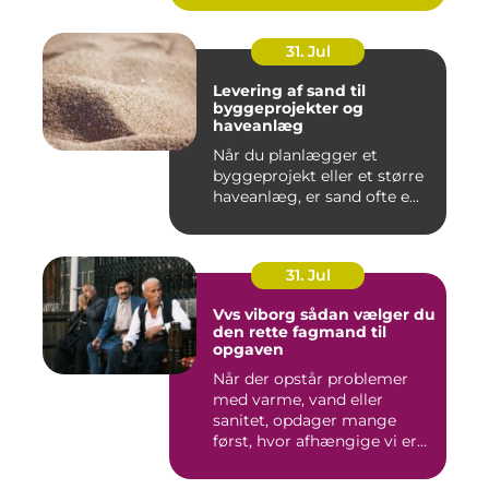
31. Jul
Levering af sand til
byggeprojekter og
haveanlæg
Når du planlægger et
byggeprojekt eller et større
haveanlæg, er sand ofte e...
31. Jul
Vvs viborg sådan vælger du
den rette fagmand til
opgaven
Når der opstår problemer
med varme, vand eller
sanitet, opdager mange
først, hvor afhængige vi er
af...