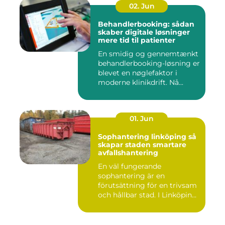
02. Jun
Behandlerbooking: sådan
skaber digitale løsninger
mere tid til patienter
En smidig og gennemtænkt
behandlerbooking-løsning er
blevet en nøglefaktor i
moderne klinikdrift. Nå...
01. Jun
Sophantering linköping så
skapar staden smartare
avfallshantering
En väl fungerande
sophantering är en
förutsättning för en trivsam
och hållbar stad. I Linköping
växe...