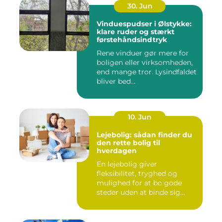
30. Jun
Vinduespudser i Ølstykke:
klare ruder og stærkt
førstehåndsindtryk
Rene vinduer gør mere for
boligen eller virksomheden,
end mange tror. Lysindfaldet
bliver bed...
10. Jun
Lejebolig: sådan finder du
den rette bolig til
hverdagen
En lejebolig giver
fleksibilitet, tryghed og
mulighed for at bo gode
steder uden at binde sig
&oslas...