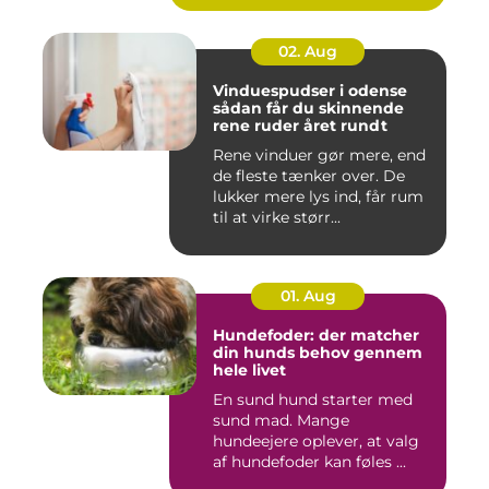
02. Aug
Vinduespudser i odense
sådan får du skinnende
rene ruder året rundt
Rene vinduer gør mere, end
de fleste tænker over. De
lukker mere lys ind, får rum
til at virke størr...
01. Aug
Hundefoder: der matcher
din hunds behov gennem
hele livet
En sund hund starter med
sund mad. Mange
hundeejere oplever, at valg
af hundefoder kan føles ...