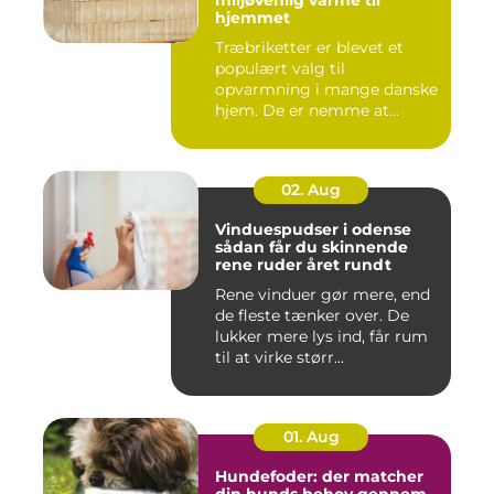
miljøvenlig varme til
hjemmet
Træbriketter er blevet et
populært valg til
opvarmning i mange danske
hjem. De er nemme at
håndtere,...
02. Aug
Vinduespudser i odense
sådan får du skinnende
rene ruder året rundt
Rene vinduer gør mere, end
de fleste tænker over. De
lukker mere lys ind, får rum
til at virke størr...
01. Aug
Hundefoder: der matcher