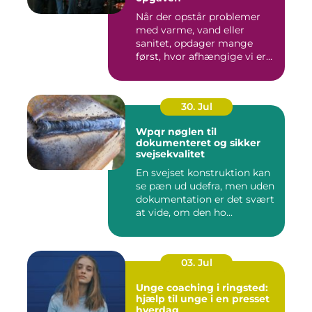
Når der opstår problemer
med varme, vand eller
sanitet, opdager mange
først, hvor afhængige vi er
af...
30. Jul
Wpqr nøglen til
dokumenteret og sikker
svejsekvalitet
En svejset konstruktion kan
se pæn ud udefra, men uden
dokumentation er det svært
at vide, om den ho...
03. Jul
Unge coaching i ringsted:
hjælp til unge i en presset
hverdag