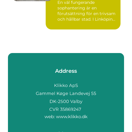
En väl fungerande
sophantering är en
förutsättning för en trivsam
och hållbar stad. I Linköping
växe...
Address
web:
www.klikko.dk