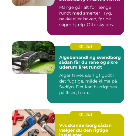
Mange går alt for længe
rundt med smerter i ryg,
nakke eller hoved, før de
søger hjælp. Ofte skyldes...
01. Jul
Algebehandling svendborg
sådan får du rene og sikre
uderum året rundt
Alger trives særligt godt i
det fugtige, milde klima på
Sydfyn. Det kan hurtigt ses
på fliser, terra...
01. Jul
Vvs skanderborg sådan
vælger du den rigtige
installatør