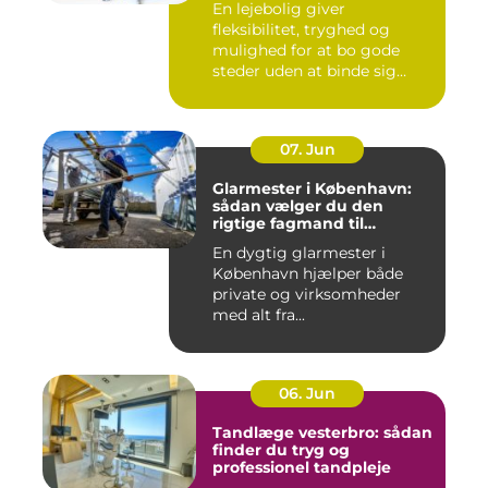
En lejebolig giver
fleksibilitet, tryghed og
mulighed for at bo gode
steder uden at binde sig
&oslas...
07. Jun
Glarmester i København:
sådan vælger du den
rigtige fagmand til
glasopgaver
En dygtig glarmester i
København hjælper både
private og virksomheder
med alt fra...
06. Jun
Tandlæge vesterbro: sådan
finder du tryg og
professionel tandpleje