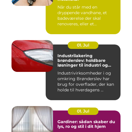
Når du står med en
dryppende vandhane, et
badeværelse der skal
renoveres, eller et
varmeanlæg der ik...
01. Jul
Industrilakering
brønderslev: holdbare
løsninger til industri og
erhverv
Industrivirksomheder i og
omkring Brønderslev har
brug for overflader, der kan
holde til hverdagens ...
01. Jul
Gardiner: sådan skaber du
lys, ro og stil i dit hjem