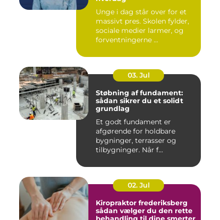
Unge i dag står over for et
massivt pres. Skolen fylder,
sociale medier larmer, og
forventningerne ...
03. Jul
Støbning af fundament:
sådan sikrer du et solidt
grundlag
Et godt fundament er
afgørende for holdbare
bygninger, terrasser og
tilbygninger. Når f...
02. Jul
Kiropraktor frederiksberg
sådan vælger du den rette
behandling til dine smerter