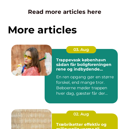
Read more articles here
More articles
03. Aug
Trappevask københavn
sådan får boligforeningen
rene og indbydende
opgange
En ren opgang gør en større
forskel, end mange tror.
Beboerne møder trappen
hver dag, gæster får der...
02. Aug
Træbriketter effektiv og