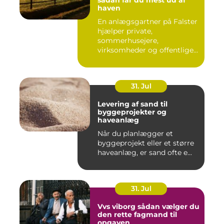
sådan får du mest ud af
haven
En anlægsgartner på Falster
hjælper private,
sommerhusejere,
virksomheder og offentlige
institutione...
31. Jul
Levering af sand til
byggeprojekter og
haveanlæg
Når du planlægger et
byggeprojekt eller et større
haveanlæg, er sand ofte e...
31. Jul
Vvs viborg sådan vælger du
den rette fagmand til
opgaven