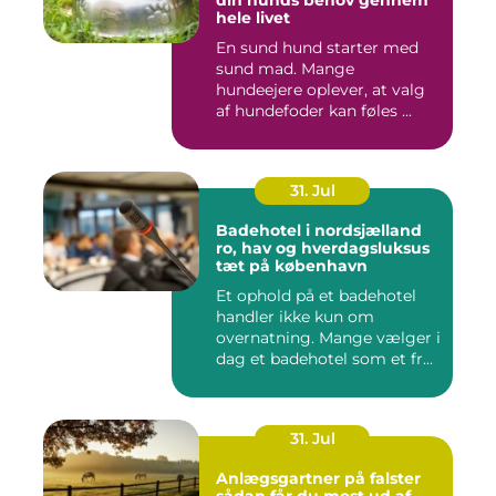
din hunds behov gennem
hele livet
En sund hund starter med
sund mad. Mange
hundeejere oplever, at valg
af hundefoder kan føles ...
31. Jul
Badehotel i nordsjælland
ro, hav og hverdagsluksus
tæt på københavn
Et ophold på et badehotel
handler ikke kun om
overnatning. Mange vælger i
dag et badehotel som et fr...
31. Jul
Anlægsgartner på falster