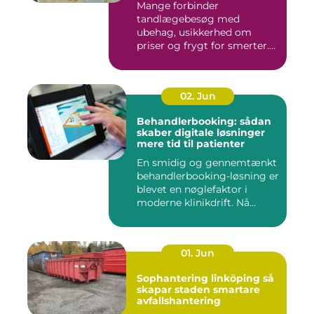
Mange forbinder
tandlægebesøg med
ubehag, usikkerhed om
priser og frygt for smerter.
Alligevel spill...
02. Jun
Behandlerbooking: sådan
skaber digitale løsninger
mere tid til patienter
En smidig og gennemtænkt
behandlerbooking-løsning er
blevet en nøglefaktor i
moderne klinikdrift. Nå...
01. Jun
Sophantering linköping så
skapar staden smartare
avfallshantering