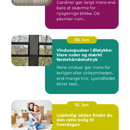
Gardiner gør langt mere end
bare at skærme for
nysgerrige blikke. De
påvirker rum...
30. Jun
Vinduespudser i Ølstykke:
klare ruder og stærkt
førstehåndsindtryk
Rene vinduer gør mere for
boligen eller virksomheden,
end mange tror. Lysindfaldet
bliver bed...
10. Jun
Lejebolig: sådan finder du
den rette bolig til
hverdagen