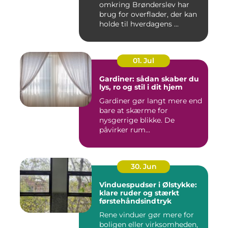
omkring Brønderslev har
brug for overflader, der kan
holde til hverdagens ...
01. Jul
Gardiner: sådan skaber du
lys, ro og stil i dit hjem
Gardiner gør langt mere end
bare at skærme for
nysgerrige blikke. De
påvirker rum...
30. Jun
Vinduespudser i Ølstykke:
klare ruder og stærkt
førstehåndsindtryk
Rene vinduer gør mere for
boligen eller virksomheden,