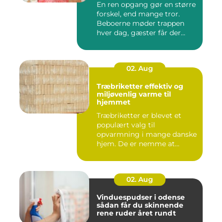
En ren opgang gør en større
forskel, end mange tror.
Beboerne møder trappen
hver dag, gæster får der...
02. Aug
Træbriketter effektiv og
miljøvenlig varme til
hjemmet
Træbriketter er blevet et
populært valg til
opvarmning i mange danske
hjem. De er nemme at
håndtere,...
02. Aug
Vinduespudser i odense
sådan får du skinnende
rene ruder året rundt