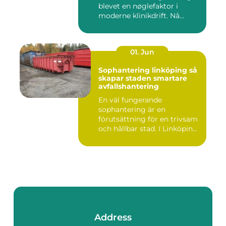
blevet en nøglefaktor i
moderne klinikdrift. Nå...
01. Jun
Sophantering linköping så
skapar staden smartare
avfallshantering
En väl fungerande
sophantering är en
förutsättning för en trivsam
och hållbar stad. I Linköping
växe...
Address