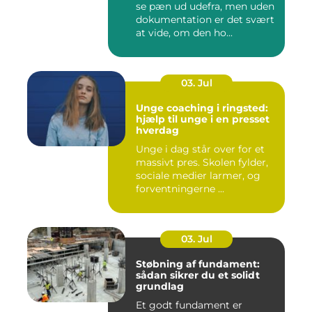
se pæn ud udefra, men uden
dokumentation er det svært
at vide, om den ho...
03. Jul
Unge coaching i ringsted:
hjælp til unge i en presset
hverdag
Unge i dag står over for et
massivt pres. Skolen fylder,
sociale medier larmer, og
forventningerne ...
03. Jul
Støbning af fundament:
sådan sikrer du et solidt
grundlag
Et godt fundament er