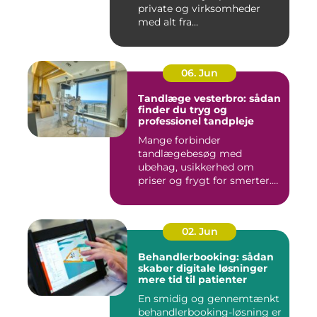
private og virksomheder
med alt fra...
06. Jun
Tandlæge vesterbro: sådan
finder du tryg og
professionel tandpleje
Mange forbinder
tandlægebesøg med
ubehag, usikkerhed om
priser og frygt for smerter.
Alligevel spill...
02. Jun
Behandlerbooking: sådan
skaber digitale løsninger
mere tid til patienter
En smidig og gennemtænkt
behandlerbooking-løsning er