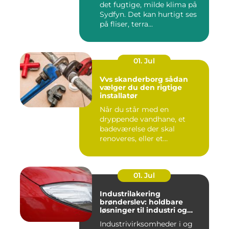
det fugtige, milde klima på
Sydfyn. Det kan hurtigt ses
på fliser, terra...
01. Jul
Vvs skanderborg sådan
vælger du den rigtige
installatør
Når du står med en
dryppende vandhane, et
badeværelse der skal
renoveres, eller et
varmeanlæg der ik...
01. Jul
Industrilakering
brønderslev: holdbare
løsninger til industri og
erhverv
Industrivirksomheder i og