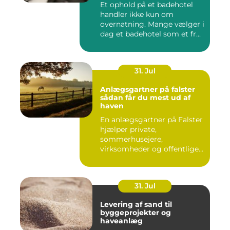
Et ophold på et badehotel
handler ikke kun om
overnatning. Mange vælger i
dag et badehotel som et fr...
31. Jul
Anlægsgartner på falster
sådan får du mest ud af
haven
En anlægsgartner på Falster
hjælper private,
sommerhusejere,
virksomheder og offentlige
institutione...
31. Jul
Levering af sand til
byggeprojekter og
haveanlæg