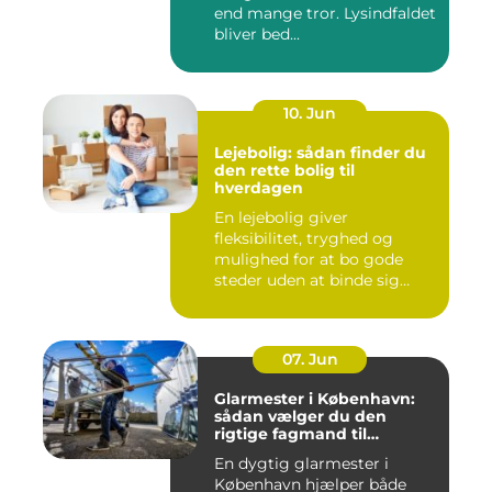
end mange tror. Lysindfaldet
bliver bed...
10. Jun
Lejebolig: sådan finder du
den rette bolig til
hverdagen
En lejebolig giver
fleksibilitet, tryghed og
mulighed for at bo gode
steder uden at binde sig
&oslas...
07. Jun
Glarmester i København:
sådan vælger du den
rigtige fagmand til
glasopgaver
En dygtig glarmester i
København hjælper både