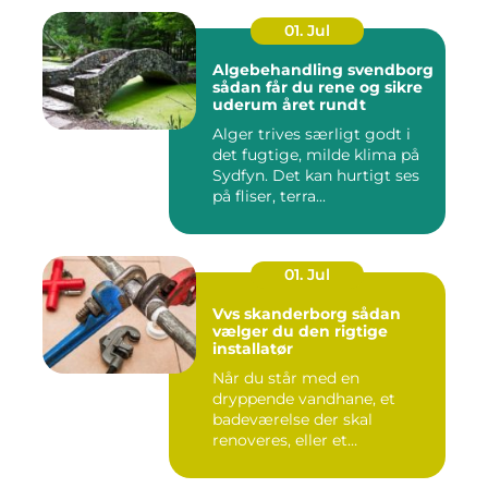
01. Jul
Algebehandling svendborg
sådan får du rene og sikre
uderum året rundt
Alger trives særligt godt i
det fugtige, milde klima på
Sydfyn. Det kan hurtigt ses
på fliser, terra...
01. Jul
Vvs skanderborg sådan
vælger du den rigtige
installatør
Når du står med en
dryppende vandhane, et
badeværelse der skal
renoveres, eller et
varmeanlæg der ik...