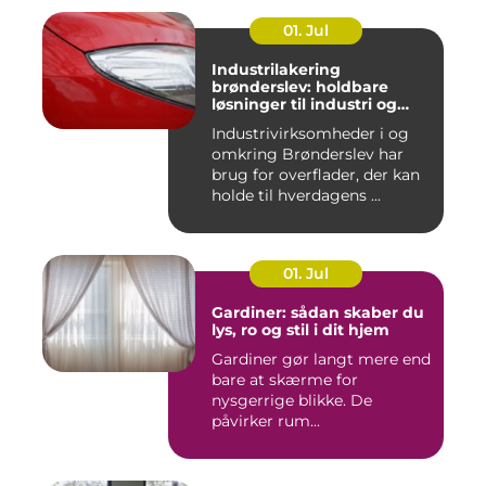
01. Jul
Industrilakering
brønderslev: holdbare
løsninger til industri og
erhverv
Industrivirksomheder i og
omkring Brønderslev har
brug for overflader, der kan
holde til hverdagens ...
01. Jul
Gardiner: sådan skaber du
lys, ro og stil i dit hjem
Gardiner gør langt mere end
bare at skærme for
nysgerrige blikke. De
påvirker rum...