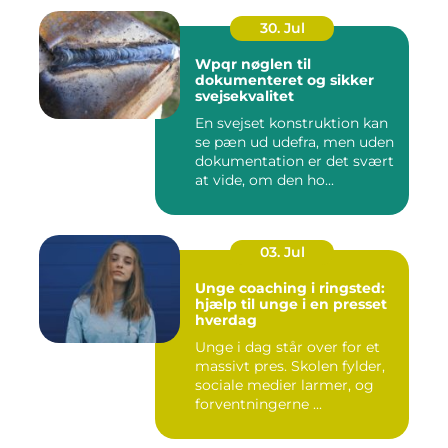
30. Jul
Wpqr nøglen til
dokumenteret og sikker
svejsekvalitet
En svejset konstruktion kan
se pæn ud udefra, men uden
dokumentation er det svært
at vide, om den ho...
03. Jul
Unge coaching i ringsted:
hjælp til unge i en presset
hverdag
Unge i dag står over for et
massivt pres. Skolen fylder,
sociale medier larmer, og
forventningerne ...