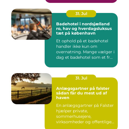
31. Jul
Badehotel i nordsjælland
ro, hav og hverdagsluksus
tæt på københavn
Et ophold på et badehotel
handler ikke kun om
overnatning. Mange vælger i
dag et badehotel som et fr...
31. Jul
Anlægsgartner på falster
sådan får du mest ud af
haven
En anlægsgartner på Falster
hjælper private,
sommerhusejere,
virksomheder og offentlige
institutione...