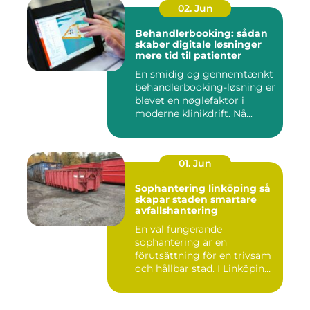
02. Jun
Behandlerbooking: sådan
skaber digitale løsninger
mere tid til patienter
En smidig og gennemtænkt
behandlerbooking-løsning er
blevet en nøglefaktor i
moderne klinikdrift. Nå...
01. Jun
Sophantering linköping så
skapar staden smartare
avfallshantering
En väl fungerande
sophantering är en
förutsättning för en trivsam
och hållbar stad. I Linköping
växe...