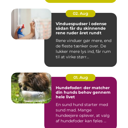
02. Aug
Vinduespudser i odense
sådan får du skinnende
rene ruder året rundt
Rene vinduer gør mere, end
de fleste tænker over. De
lukker mere lys ind, får rum
til at virke størr...
01. Aug
Hundefoder: der matcher
din hunds behov gennem
hele livet
En sund hund starter med
sund mad. Mange
hundeejere oplever, at valg
af hundefoder kan føles ...