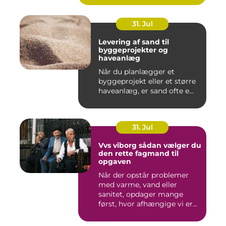
31. Jul
Levering af sand til
byggeprojekter og
haveanlæg
Når du planlægger et
byggeprojekt eller et større
haveanlæg, er sand ofte e...
31. Jul
Vvs viborg sådan vælger du
den rette fagmand til
opgaven
Når der opstår problemer
med varme, vand eller
sanitet, opdager mange
først, hvor afhængige vi er
af...