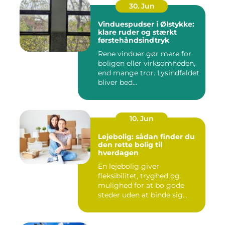
30. Jun
Vinduespudser i Ølstykke:
klare ruder og stærkt
førstehåndsindtryk
Rene vinduer gør mere for
boligen eller virksomheden,
end mange tror. Lysindfaldet
bliver bed...
10. Jun
Lejebolig: sådan finder du
den rette bolig til
hverdagen
En lejebolig giver
fleksibilitet, tryghed og
mulighed for at bo gode
steder uden at binde sig
&oslas...