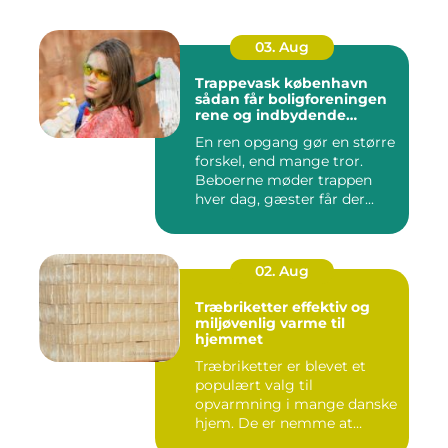
03. Aug
Trappevask københavn
sådan får boligforeningen
rene og indbydende
opgange
En ren opgang gør en større
forskel, end mange tror.
Beboerne møder trappen
hver dag, gæster får der...
02. Aug
Træbriketter effektiv og
miljøvenlig varme til
hjemmet
Træbriketter er blevet et
populært valg til
opvarmning i mange danske
hjem. De er nemme at
håndtere,...