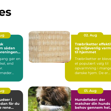
es
Aug
02. Aug
sk
Træbriketter effektiv
dan
og miljøvenlig var
foreningen
til hjemmet
indbydende
gang gør en
Træbriketter er blev
skel, end
et populært valg til
r.
opvarmning i mang
 møder
danske hjem. De er
ver dag,
nemme at håndtere,..
der...
Aug
01. Aug
dser i
Hundefoder: der
matcher din hunds
e rene
behov gennem hel