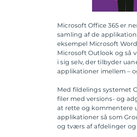
Microsoft Office 365 er 
samling af de applikatione
eksempel Microsoft Word,
Microsoft Outlook og så v
i sig selv, der tilbyder u
applikationer imellem – og 
Med fildelings systemet O
filer med versions- og ad
at rette og kommentere u
applikationer så som Gro
og tværs af afdelinger og