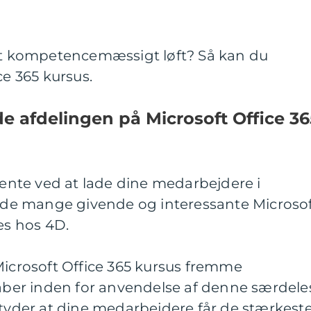
 et kompetencemæssigt løft? Så kan du
ce 365 kursus.
de afdelingen på Microsoft Office 36
 hente ved at lade dine medarbejdere i
af de mange givende og interessante Microso
es hos 4D.
Microsoft Office 365 kursus fremme
er inden for anvendelse af denne særdele
etyder at dine medarbejdere får de stærkest