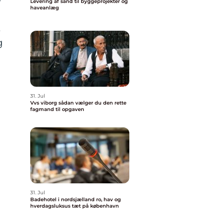
Levering af sand til byggeprojekter og
haveanlæg
t
g
31. Jul
Vvs viborg sådan vælger du den rette
fagmand til opgaven
31. Jul
Badehotel i nordsjælland ro, hav og
hverdagsluksus tæt på københavn