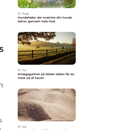
01. Aug
Hundefoder: der matcher din hunds
behov gennem hele livet
5
31. Jul
Anlægsgartner på falster sådan får du
mest ud af haven
ft
s
31. Jul
e