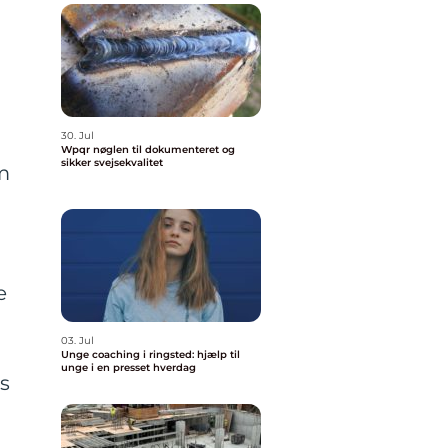
30. Jul
Wpqr nøglen til dokumenteret og
sikker svejsekvalitet
m
e
03. Jul
Unge coaching i ringsted: hjælp til
unge i en presset hverdag
ds