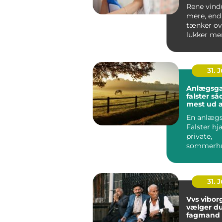
ruder åre
Rene vind
mere, end 
tænker ov
lukker mer
får rum til
størr...
31. J
Anlægsga
falster sådan får du
mest ud 
En anlægs
Falster hj
private,
sommerhu
virksomhe
offentlige
institutione
31. J
Vvs viborg såd
vælger du
fagmand 