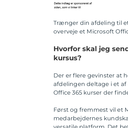
Trænger din afdeling til
overveje et Microsoft Offi
Hvorfor skal jeg sen
kursus?
Der er flere gevinster at
afdelingen deltage i et 
Office 365 kurser der find
Først og fremmest vil et 
medarbejdernes kundskab
versatile platform. Det b