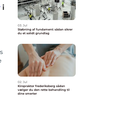
r
i
03. Jul
Støbning af fundament: sådan sikrer
du et solidt grundlag
s
e
02. Jul
Kiropraktor frederiksberg sådan
vælger du den rette behandling til
dine smerter