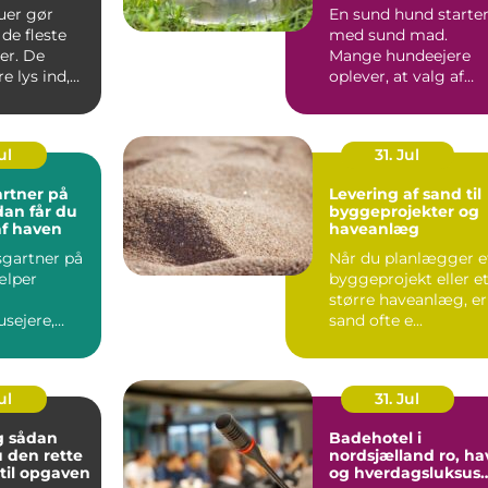
t rundt
livet
uer gør
En sund hund starte
de fleste
med sund mad.
er. De
Mange hundeejere
e lys ind,
oplever, at valg af
 at virke
hundefoder kan føle
...
ul
31. Jul
rtner på
Levering af sand til
byggeprojekter og
af haven
haveanlæg
gartner på
Når du planlægger e
ælper
byggeprojekt eller e
større haveanlæg, er
sejere,
sand ofte e...
der og
...
ul
31. Jul
an
Badehotel i
 den rette
nordsjælland ro, hav
til opgaven
og hverdagsluksus