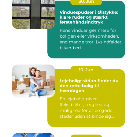
30. Jun
Vinduespudser i Ølstykke:
klare ruder og stærkt
førstehåndsindtryk
Rene vinduer gør mere for
boligen eller virksomheden,
end mange tror. Lysindfaldet
bliver bed...
10. Jun
Lejebolig: sådan finder du
den rette bolig til
hverdagen
En lejebolig giver
fleksibilitet, tryghed og
mulighed for at bo gode
steder uden at binde sig
&oslas...