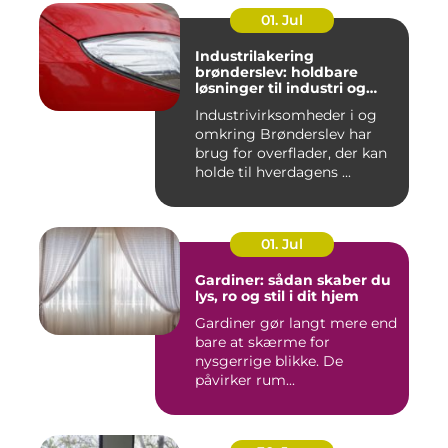
01. Jul
Industrilakering
brønderslev: holdbare
løsninger til industri og
erhverv
Industrivirksomheder i og
omkring Brønderslev har
brug for overflader, der kan
holde til hverdagens ...
01. Jul
Gardiner: sådan skaber du
lys, ro og stil i dit hjem
Gardiner gør langt mere end
bare at skærme for
nysgerrige blikke. De
påvirker rum...