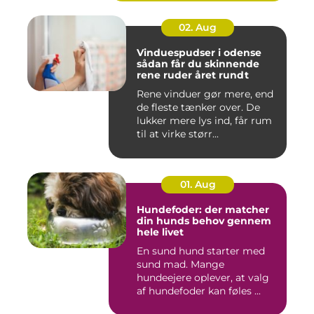
02. Aug
Vinduespudser i odense
sådan får du skinnende
rene ruder året rundt
Rene vinduer gør mere, end
de fleste tænker over. De
lukker mere lys ind, får rum
til at virke størr...
01. Aug
Hundefoder: der matcher
din hunds behov gennem
hele livet
En sund hund starter med
sund mad. Mange
hundeejere oplever, at valg
af hundefoder kan føles ...