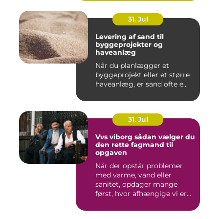
31. Jul
Levering af sand til
byggeprojekter og
haveanlæg
Når du planlægger et
byggeprojekt eller et større
haveanlæg, er sand ofte e...
31. Jul
Vvs viborg sådan vælger du
den rette fagmand til
opgaven
Når der opstår problemer
med varme, vand eller
sanitet, opdager mange
først, hvor afhængige vi er
af...