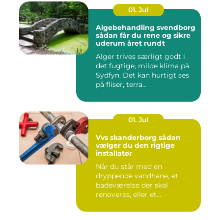
01. Jul
Algebehandling svendborg
sådan får du rene og sikre
uderum året rundt
Alger trives særligt godt i
det fugtige, milde klima på
Sydfyn. Det kan hurtigt ses
på fliser, terra...
01. Jul
Vvs skanderborg sådan
vælger du den rigtige
installatør
Når du står med en
dryppende vandhane, et
badeværelse der skal
renoveres, eller et
varmeanlæg der ik...