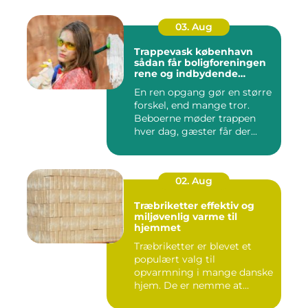
03. Aug
Trappevask københavn
sådan får boligforeningen
rene og indbydende
opgange
En ren opgang gør en større
forskel, end mange tror.
Beboerne møder trappen
hver dag, gæster får der...
02. Aug
Træbriketter effektiv og
miljøvenlig varme til
hjemmet
Træbriketter er blevet et
populært valg til
opvarmning i mange danske
hjem. De er nemme at
håndtere,...