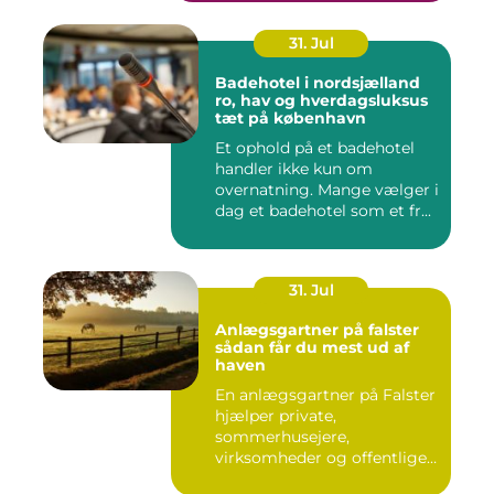
31. Jul
Badehotel i nordsjælland
ro, hav og hverdagsluksus
tæt på københavn
Et ophold på et badehotel
handler ikke kun om
overnatning. Mange vælger i
dag et badehotel som et fr...
31. Jul
Anlægsgartner på falster
sådan får du mest ud af
haven
En anlægsgartner på Falster
hjælper private,
sommerhusejere,
virksomheder og offentlige
institutione...