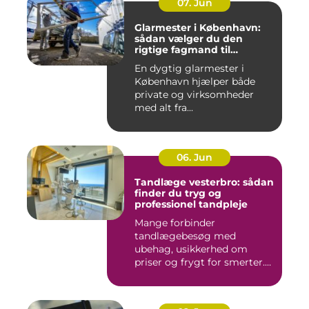
07. Jun
Glarmester i København:
sådan vælger du den
rigtige fagmand til
glasopgaver
En dygtig glarmester i
København hjælper både
private og virksomheder
med alt fra...
06. Jun
Tandlæge vesterbro: sådan
finder du tryg og
professionel tandpleje
Mange forbinder
tandlægebesøg med
ubehag, usikkerhed om
priser og frygt for smerter.
Alligevel spill...