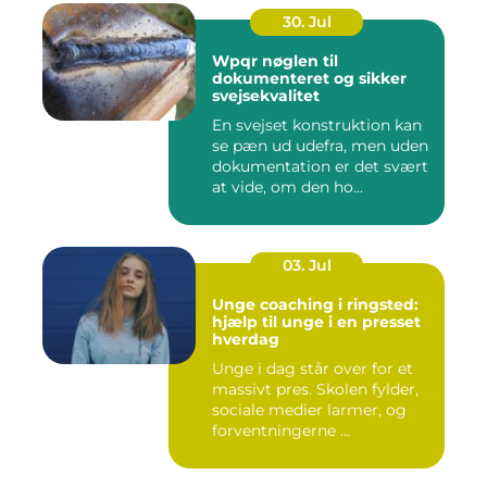
30. Jul
Wpqr nøglen til
dokumenteret og sikker
svejsekvalitet
En svejset konstruktion kan
se pæn ud udefra, men uden
dokumentation er det svært
at vide, om den ho...
03. Jul
Unge coaching i ringsted:
hjælp til unge i en presset
hverdag
Unge i dag står over for et
massivt pres. Skolen fylder,
sociale medier larmer, og
forventningerne ...