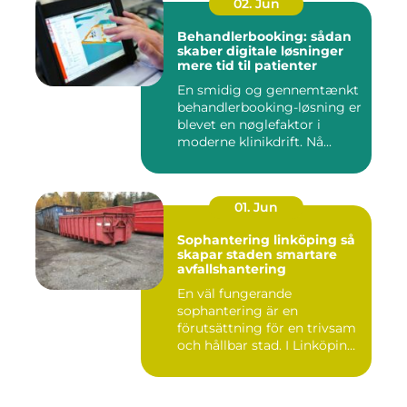
02. Jun
Behandlerbooking: sådan
skaber digitale løsninger
mere tid til patienter
En smidig og gennemtænkt
behandlerbooking-løsning er
blevet en nøglefaktor i
moderne klinikdrift. Nå...
01. Jun
Sophantering linköping så
skapar staden smartare
avfallshantering
En väl fungerande
sophantering är en
förutsättning för en trivsam
och hållbar stad. I Linköping
växe...