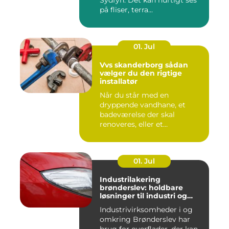
Sydfyn. Det kan hurtigt ses
på fliser, terra...
01. Jul
Vvs skanderborg sådan
vælger du den rigtige
installatør
Når du står med en
dryppende vandhane, et
badeværelse der skal
renoveres, eller et
varmeanlæg der ik...
01. Jul
Industrilakering
brønderslev: holdbare
løsninger til industri og
erhverv
Industrivirksomheder i og
omkring Brønderslev har