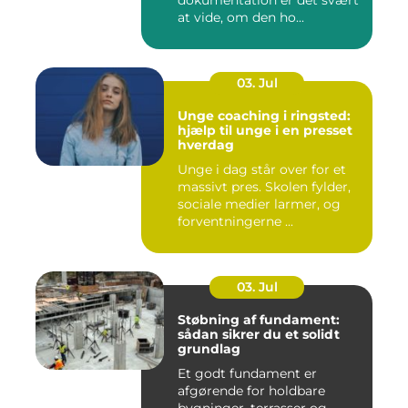
dokumentation er det svært
at vide, om den ho...
03. Jul
Unge coaching i ringsted:
hjælp til unge i en presset
hverdag
Unge i dag står over for et
massivt pres. Skolen fylder,
sociale medier larmer, og
forventningerne ...
03. Jul
Støbning af fundament:
sådan sikrer du et solidt
grundlag
Et godt fundament er
afgørende for holdbare