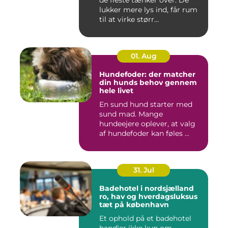
de fleste tænker over. De
lukker mere lys ind, får rum
til at virke størr...
01. Aug
Hundefoder: der matcher
din hunds behov gennem
hele livet
En sund hund starter med
sund mad. Mange
hundeejere oplever, at valg
af hundefoder kan føles ...
31. Jul
Badehotel i nordsjælland
ro, hav og hverdagsluksus
tæt på københavn
Et ophold på et badehotel