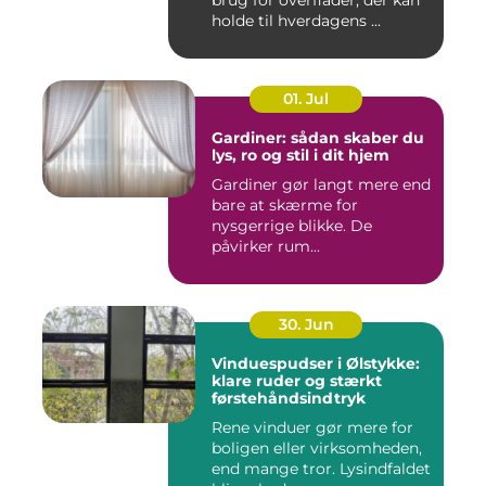
brug for overflader, der kan
holde til hverdagens ...
01. Jul
Gardiner: sådan skaber du
lys, ro og stil i dit hjem
Gardiner gør langt mere end
bare at skærme for
nysgerrige blikke. De
påvirker rum...
30. Jun
Vinduespudser i Ølstykke:
klare ruder og stærkt
førstehåndsindtryk
Rene vinduer gør mere for
boligen eller virksomheden,
end mange tror. Lysindfaldet