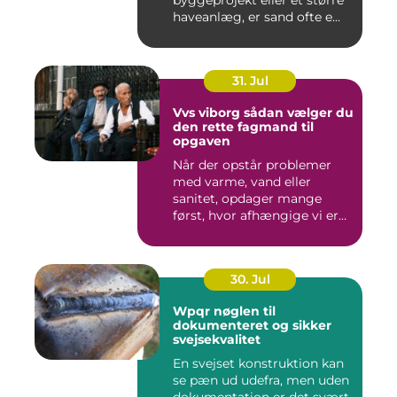
byggeprojekt eller et større
haveanlæg, er sand ofte e...
31. Jul
Vvs viborg sådan vælger du
den rette fagmand til
opgaven
Når der opstår problemer
med varme, vand eller
sanitet, opdager mange
først, hvor afhængige vi er
af...
30. Jul
Wpqr nøglen til
dokumenteret og sikker
svejsekvalitet
En svejset konstruktion kan
se pæn ud udefra, men uden