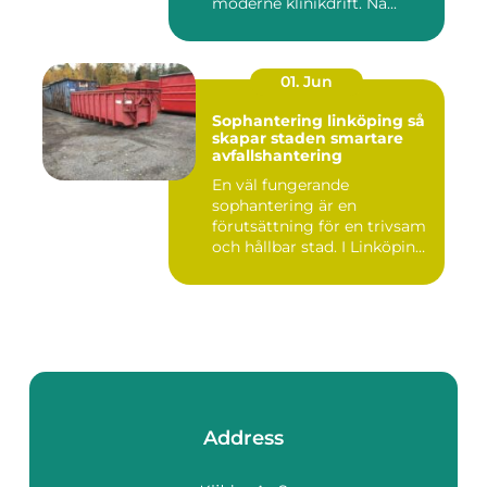
moderne klinikdrift. Nå...
01. Jun
Sophantering linköping så
skapar staden smartare
avfallshantering
En väl fungerande
sophantering är en
förutsättning för en trivsam
och hållbar stad. I Linköping
växe...
Address