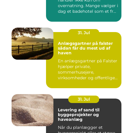
handler ikke kun om
overnatning. Mange vælger i
dag et badehotel som et fr...
31. Jul
Anlægsgartner på falster
sådan får du mest ud af
haven
En anlægsgartner på Falster
hjælper private,
sommerhusejere,
virksomheder og offentlige
institutione...
31. Jul
Levering af sand til
byggeprojekter og
haveanlæg
Når du planlægger et