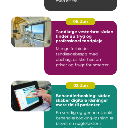
med alt fra...
06. Jun
Tandlæge vesterbro: sådan
finder du tryg og
professionel tandpleje
Mange forbinder
tandlægebesøg med
ubehag, usikkerhed om
priser og frygt for smerter.
Alligevel spill...
02. Jun
Behandlerbooking: sådan
skaber digitale løsninger
mere tid til patienter
En smidig og gennemtænkt
behandlerbooking-løsning er
blevet en nøglefaktor i