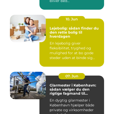
bliver bed...
10. Jun
Lejebolig: sådan finder du
den rette bolig til
hverdagen
En lejebolig giver
fleksibilitet, tryghed og
mulighed for at bo gode
steder uden at binde sig
&oslas...
07. Jun
Glarmester i København:
sådan vælger du den
rigtige fagmand til
glasopgaver
En dygtig glarmester i
København hjælper både
private og virksomheder