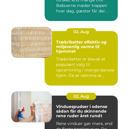
forskel, end mange tror.
Beboerne møder trappen
hver dag, gæster får der...
02. Aug
Træbriketter effektiv og
miljøvenlig varme til
hjemmet
Træbriketter er blevet et
populært valg til
opvarmning i mange danske
hjem. De er nemme at
håndtere,...
02. Aug
Vinduespudser i odense
sådan får du skinnende
rene ruder året rundt
Rene vinduer gør mere, end