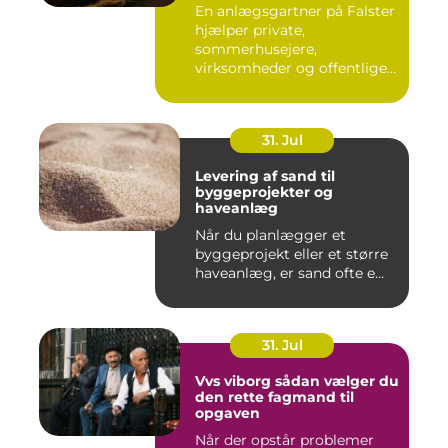
En anlægsgartner på Falster
hjælper private,
sommerhusejere,
virksomheder og offentlige
institutione...
31. Jul
Levering af sand til
byggeprojekter og
haveanlæg
Når du planlægger et
byggeprojekt eller et større
haveanlæg, er sand ofte e...
31. Jul
Vvs viborg sådan vælger du
den rette fagmand til
opgaven
Når der opstår problemer