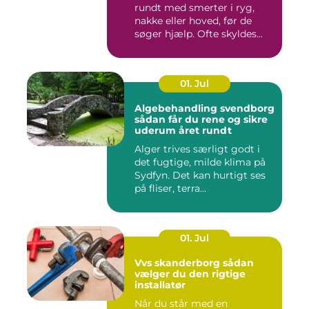
rundt med smerter i ryg,
nakke eller hoved, før de
søger hjælp. Ofte skyldes...
01. Jul
Algebehandling svendborg
sådan får du rene og sikre
uderum året rundt
Alger trives særligt godt i
det fugtige, milde klima på
Sydfyn. Det kan hurtigt ses
på fliser, terra...
01. Jul
Vvs skanderborg sådan
vælger du den rigtige
installatør
Når du står med en