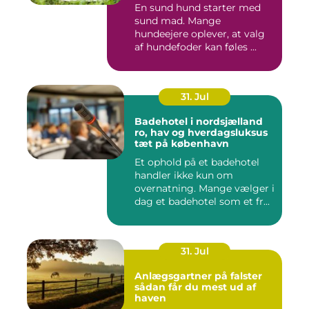
En sund hund starter med
sund mad. Mange
hundeejere oplever, at valg
af hundefoder kan føles ...
31. Jul
Badehotel i nordsjælland
ro, hav og hverdagsluksus
tæt på københavn
Et ophold på et badehotel
handler ikke kun om
overnatning. Mange vælger i
dag et badehotel som et fr...
31. Jul
Anlægsgartner på falster
sådan får du mest ud af
haven