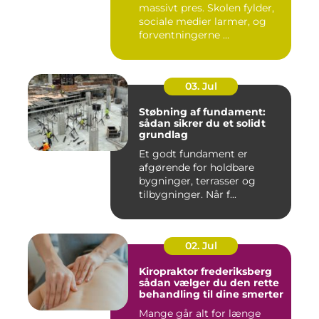
massivt pres. Skolen fylder,
sociale medier larmer, og
forventningerne ...
03. Jul
Støbning af fundament:
sådan sikrer du et solidt
grundlag
Et godt fundament er
afgørende for holdbare
bygninger, terrasser og
tilbygninger. Når f...
02. Jul
Kiropraktor frederiksberg
sådan vælger du den rette
behandling til dine smerter
Mange går alt for længe