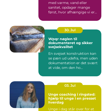
med varme, vand eller
sanitet, opdager mange
først, hvor afhængige vi er
af...
30. Jul
Wpqr nøglen til
dokumenteret og sikker
svejsekvalitet
En svejset konstruktion kan
se pæn ud udefra, men uden
dokumentation er det svært
at vide, om den ho...
03. Jul
Unge coaching i ringsted:
hjælp til unge i en presset
hverdag
Unge i dag står over for et