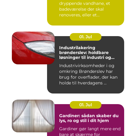
dryppende vandhane, et
badeværelse der skal
renoveres, eller et
varmeanlæg der ik...
01. Jul
Industrilakering
brønderslev: holdbare
løsninger til industri og
erhverv
Industrivirksomheder i og
omkring Brønderslev har
brug for overflader, der kan
holde til hverdagens ...
01. Jul
Gardiner: sådan skaber du
lys, ro og stil i dit hjem
Gardiner gør langt mere end
bare at skærme for