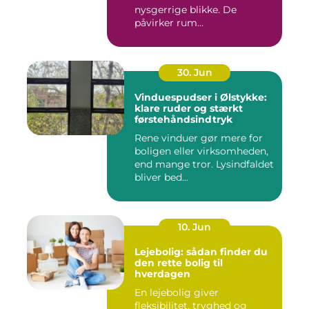
nysgerrige blikke. De
påvirker rum...
30. Jun
Vinduespudser i Ølstykke:
klare ruder og stærkt
førstehåndsindtryk
Rene vinduer gør mere for
boligen eller virksomheden,
end mange tror. Lysindfaldet
bliver bed...
10. Jun
Lejebolig: sådan finder du
den rette bolig til
hverdagen
En lejebolig giver
fleksibilitet, tryghed og