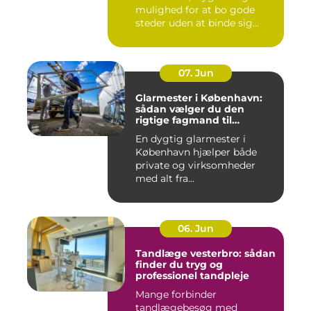
mulighed for at bo gode
steder uden at binde sig
&oslas...
07. Jun
Glarmester i København:
sådan vælger du den
rigtige fagmand til
glasopgaver
En dygtig glarmester i
København hjælper både
private og virksomheder
med alt fra...
06. Jun
Tandlæge vesterbro: sådan
finder du tryg og
professionel tandpleje
Mange forbinder
tandlægebesøg med