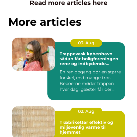
Read more articles here
More articles
03. Aug
Trappevask københavn
sådan får boligforeningen
rene og indbydende
opgange
En ren opgang gør en større
forskel, end mange tror.
Beboerne møder trappen
hver dag, gæster får der...
02. Aug
Træbriketter effektiv og
miljøvenlig varme til
hjemmet