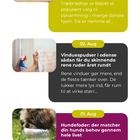
Træbriketter er blevet et
populært valg til
opvarmning i mange danske
hjem. De er nemme at
håndtere,...
02. Aug
Vinduespudser i odense
sådan får du skinnende
rene ruder året rundt
Rene vinduer gør mere, end
de fleste tænker over. De
lukker mere lys ind, får rum
til at virke størr...
01. Aug
Hundefoder: der matcher
din hunds behov gennem
hele livet