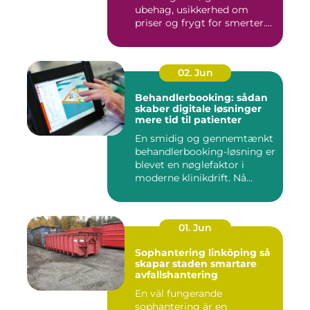
ubehag, usikkerhed om
priser og frygt for smerter.
Alligevel spill...
02. Jun
Behandlerbooking: sådan
skaber digitale løsninger
mere tid til patienter
En smidig og gennemtænkt
behandlerbooking-løsning er
blevet en nøglefaktor i
moderne klinikdrift. Nå...
01. Jun
Sophantering linköping så
skapar staden smartare
avfallshantering
En väl fungerande
sophantering är en