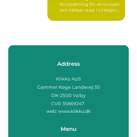
förutsättning för en trivsam
och hållbar stad. I Linköping
växe...
Address
web:
www.klikko.dk
Menu