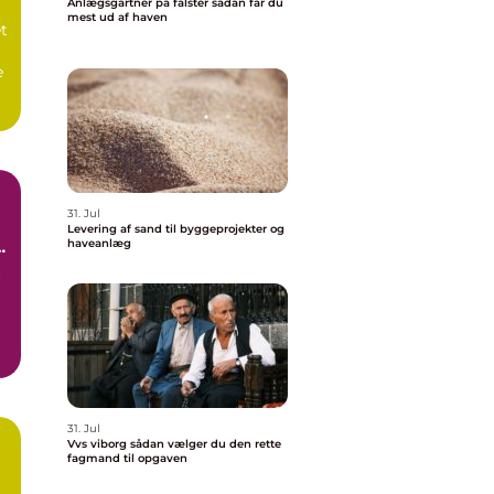
Anlægsgartner på falster sådan får du
mest ud af haven
et
e
.
31. Jul
Levering af sand til byggeprojekter og
haveanlæg
e
r
s
31. Jul
Vvs viborg sådan vælger du den rette
fagmand til opgaven