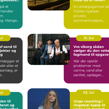
øbenhavn
på et
En anlægsgartner p
 handler
Falster hjælper
om
private,
ng. Mange
sommerhusejere,
ag et
virksomheder og
som et fr...
offentlige
institutione...
ul
31. Jul
f sand til
Vvs viborg sådan
jekter og
vælger du den rett
æg
fagmand til opgav
anlægger et
Når der opstår
kt eller et
problemer med
veanlæg, er
varme, vand eller
...
sanitet, opdager
mange først, hvor
afhængige vi er af...
Jul
03. Jul
Unge coaching i
eret og
ringsted: hjælp til
jsekvalitet
unge i en presset