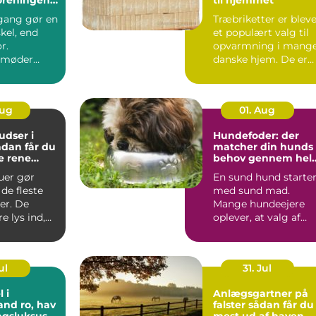
indbydende
gang gør en
Træbriketter er blev
skel, end
et populært valg til
r.
opvarmning i mang
 møder
danske hjem. De er
ver dag,
nemme at håndtere,..
der...
Aug
01. Aug
dser i
Hundefoder: der
matcher din hunds
e rene
behov gennem hel
t rundt
livet
uer gør
En sund hund starte
de fleste
med sund mad.
er. De
Mange hundeejere
e lys ind,
oplever, at valg af
 at virke
hundefoder kan føle
...
ul
31. Jul
 i
Anlægsgartner på
o, hav
falster sådan får du
agsluksus
mest ud af haven