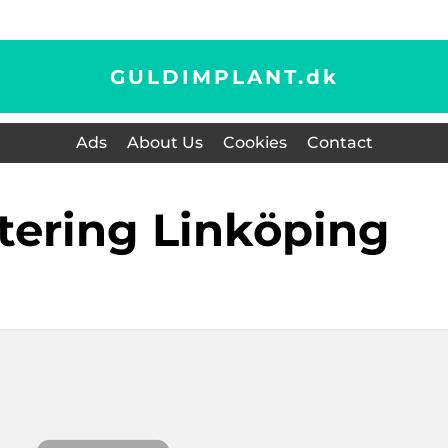
GULDIMPLANT.
dk
Ads
About Us
Cookies
Contact
tering Linköping