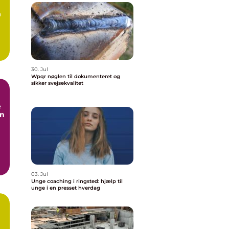
å
30. Jul
Wpqr nøglen til dokumenteret og
sikker svejsekvalitet
e
en
03. Jul
Unge coaching i ringsted: hjælp til
unge i en presset hverdag