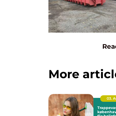
Rea
More articl
03. 
Trappeva
københavn så
får bolig