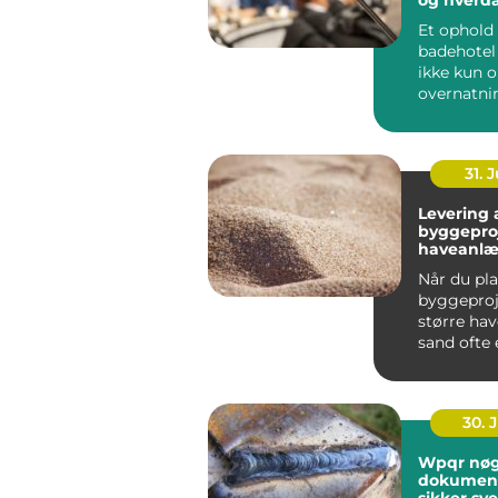
tæt på k
Et ophold 
badehotel
ikke kun 
overnatni
vælger i d
badehotel 
31. J
Levering a
byggepro
haveanl
Når du pl
byggeproje
større ha
sand ofte e
30. 
Wpqr nøglen til
dokument
sikker sve