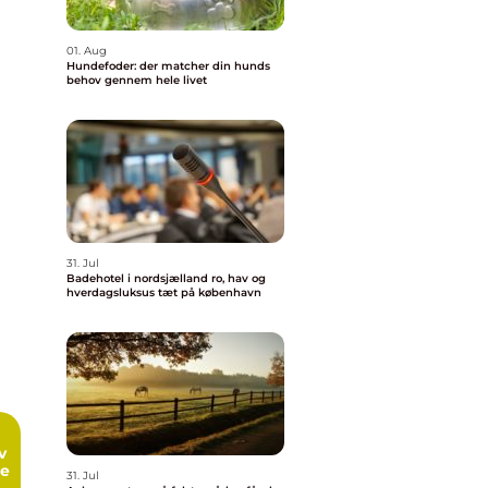
01. Aug
Hundefoder: der matcher din hunds
behov gennem hele livet
31. Jul
Badehotel i nordsjælland ro, hav og
hverdagsluksus tæt på københavn
me
31. Jul