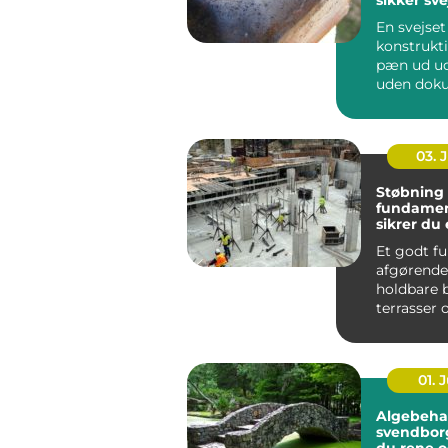
En svejset
konstrukt
pæn ud ud
uden dok
er det svæ
om den ho.
03. 
Støbning 
fundamen
sikrer du 
grundlag
Et godt f
afgørende
holdbare 
terrasser 
tilbygninge
01. J
Algebeha
svendborg sådan 
du rene o