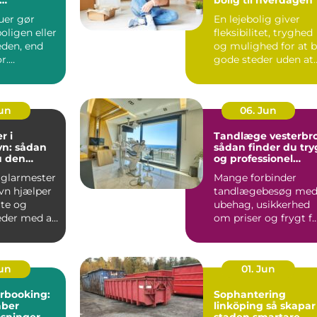
dsindtryk
uer gør
En lejebolig giver
oligen eller
fleksibilitet, tryghed
den, end
og mulighed for at 
r.
gode steder uden at
et bliver
binde sig &oslas...
Jun
06. Jun
r i
Tandlæge vesterbro
n: sådan
sådan finder du try
u den
og professionel
agmand til
tandpleje
 glarmester
Mange forbinder
ver
vn hjælper
tandlægebesøg me
ate og
ubehag, usikkerhed
der med alt
om priser og frygt f
smerter. Alligevel
spill...
Jun
01. Jun
rbooking:
Sophantering
aber
linköping så skapar
øsninger
staden smartare