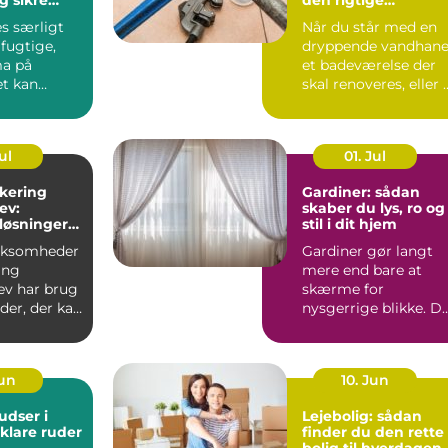
ret rundt
installatør
es særligt
Når du står med en
 fugtige,
dryppende vandhane
ma på
et badeværelse der
et kan
skal renoveres, eller 
 på fliser,
varmeanlæg der ik...
ul
01. Jul
akering
Gardiner: sådan
ev:
skaber du lys, ro og
løsninger
stil i dit hjem
i og
irksomheder
Gardiner gør langt
ing
mere end bare at
ev har brug
skærme for
ader, der kan
nysgerrige blikke. D
hverdagens
påvirker rum...
Jun
10. Jun
dser i
Lejebolig: sådan
 klare ruder
finder du den rette
bolig til hverdagen