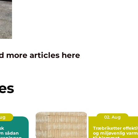
d more articles here
es
Aug
02. Aug
sk
Træbriketter effektiv
dan
og miljøvenlig var
foreningen
til hjemmet