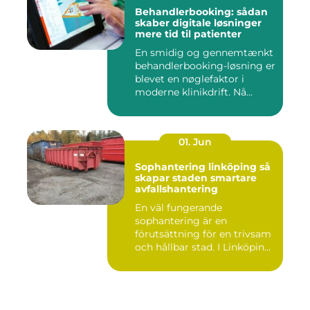
Behandlerbooking: sådan
skaber digitale løsninger
mere tid til patienter
En smidig og gennemtænkt
behandlerbooking-løsning er
blevet en nøglefaktor i
moderne klinikdrift. Nå...
01. Jun
Sophantering linköping så
skapar staden smartare
avfallshantering
En väl fungerande
sophantering är en
förutsättning för en trivsam
och hållbar stad. I Linköping
växe...