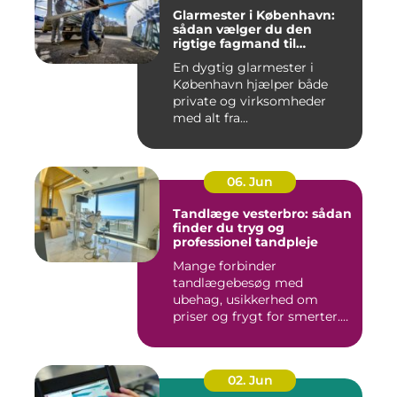
Glarmester i København:
sådan vælger du den
rigtige fagmand til
glasopgaver
En dygtig glarmester i
København hjælper både
private og virksomheder
med alt fra...
06. Jun
Tandlæge vesterbro: sådan
finder du tryg og
professionel tandpleje
Mange forbinder
tandlægebesøg med
ubehag, usikkerhed om
priser og frygt for smerter.
Alligevel spill...
02. Jun