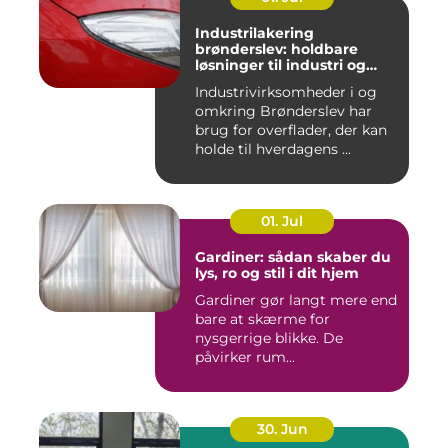
Industrilakering
brønderslev: holdbare
løsninger til industri og
erhverv
Industrivirksomheder i og
omkring Brønderslev har
brug for overflader, der kan
holde til hverdagens ...
01. Jul
Gardiner: sådan skaber du
lys, ro og stil i dit hjem
Gardiner gør langt mere end
bare at skærme for
nysgerrige blikke. De
påvirker rum...
30. Jun