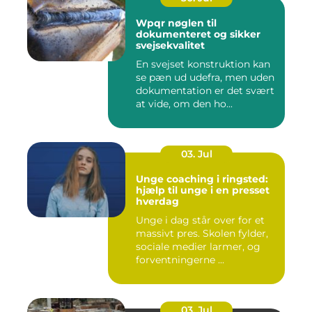
Wpqr nøglen til
dokumenteret og sikker
svejsekvalitet
En svejset konstruktion kan
se pæn ud udefra, men uden
dokumentation er det svært
at vide, om den ho...
03. Jul
Unge coaching i ringsted:
hjælp til unge i en presset
hverdag
Unge i dag står over for et
massivt pres. Skolen fylder,
sociale medier larmer, og
forventningerne ...
03. Jul