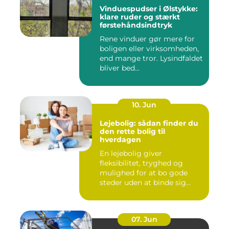
Vinduespudser i Ølstykke:
klare ruder og stærkt
førstehåndsindtryk
Rene vinduer gør mere for
boligen eller virksomheden,
end mange tror. Lysindfaldet
bliver bed...
10. Jun
Lejebolig: sådan finder du
den rette bolig til
hverdagen
En lejebolig giver
fleksibilitet, tryghed og
mulighed for at bo gode
steder uden at binde sig
&oslas...
07. Jun