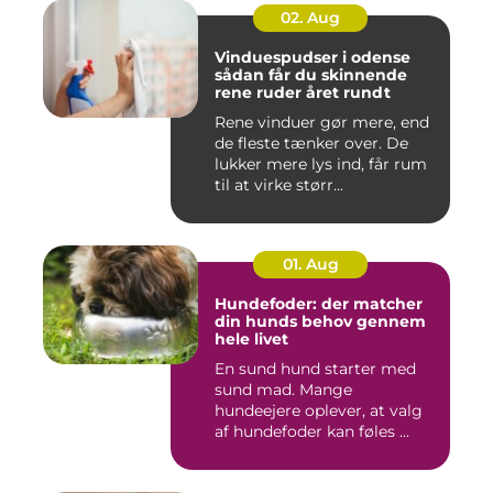
02. Aug
Vinduespudser i odense
sådan får du skinnende
rene ruder året rundt
Rene vinduer gør mere, end
de fleste tænker over. De
lukker mere lys ind, får rum
til at virke størr...
01. Aug
Hundefoder: der matcher
din hunds behov gennem
hele livet
En sund hund starter med
sund mad. Mange
hundeejere oplever, at valg
af hundefoder kan føles ...