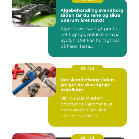
Algebehandling svendborg
sådan får du rene og sikre
uderum året rundt
Alger trives særligt godt i
det fugtige, milde klima på
Sydfyn. Det kan hurtigt ses
på fliser, terra...
01. Jul
Vvs skanderborg sådan
vælger du den rigtige
installatør
Når du står med en
dryppende vandhane, et
badeværelse der skal
renoveres, eller et
varmeanlæg der ik...
01. Jul