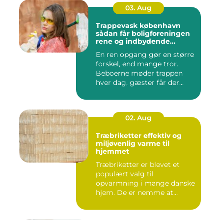
03. Aug
Trappevask københavn
sådan får boligforeningen
rene og indbydende
opgange
En ren opgang gør en større
forskel, end mange tror.
Beboerne møder trappen
hver dag, gæster får der...
02. Aug
Træbriketter effektiv og
miljøvenlig varme til
hjemmet
Træbriketter er blevet et
populært valg til
opvarmning i mange danske
hjem. De er nemme at
håndtere,...