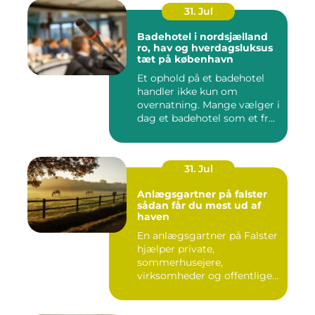
31. Jul
Badehotel i nordsjælland
ro, hav og hverdagsluksus
tæt på københavn
Et ophold på et badehotel
handler ikke kun om
overnatning. Mange vælger i
dag et badehotel som et fr...
31. Jul
Anlægsgartner på falster
sådan får du mest ud af
haven
En anlægsgartner på Falster
hjælper private,
sommerhusejere,
virksomheder og offentlige
institutione...