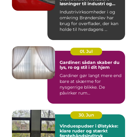
løsninger til industri og
erhverv
Industrivirksomheder i og
omkring Brønderslev har
brug for overflader, der kan
holde til hverdagens ...
01. Jul
Gardiner: sådan skaber du
lys, ro og stil i dit hjem
Gardiner gør langt mere end
bare at skærme for
nysgerrige blikke. De
påvirker rum...
30. Jun
Vinduespudser i Ølstykke:
klare ruder og stærkt
førstehåndsindtryk