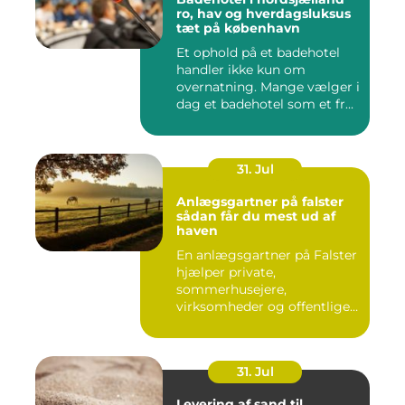
ro, hav og hverdagsluksus
tæt på københavn
Et ophold på et badehotel
handler ikke kun om
overnatning. Mange vælger i
dag et badehotel som et fr...
31. Jul
Anlægsgartner på falster
sådan får du mest ud af
haven
En anlægsgartner på Falster
hjælper private,
sommerhusejere,
virksomheder og offentlige
institutione...
31. Jul
Levering af sand til