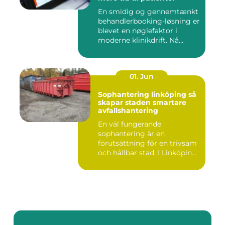
En smidig og gennemtænkt
behandlerbooking-løsning er
blevet en nøglefaktor i
moderne klinikdrift. Nå...
01. Jun
Sophantering linköping så
skapar staden smartare
avfallshantering
En väl fungerande
sophantering är en
förutsättning för en trivsam
och hållbar stad. I Linköping
växe...