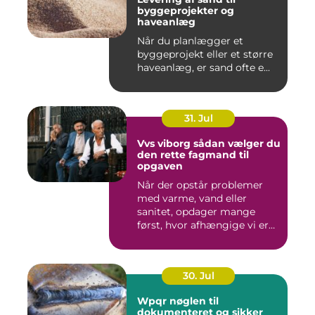
byggeprojekter og
haveanlæg
Når du planlægger et
byggeprojekt eller et større
haveanlæg, er sand ofte e...
31. Jul
Vvs viborg sådan vælger du
den rette fagmand til
opgaven
Når der opstår problemer
med varme, vand eller
sanitet, opdager mange
først, hvor afhængige vi er
af...
30. Jul
Wpqr nøglen til
dokumenteret og sikker