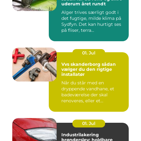
uderum året rundt
Alger trives særligt godt i
det fugtige, milde klima på
Sydfyn. Det kan hurtigt ses
på fliser, terra...
01. Jul
Vvs skanderborg sådan
vælger du den rigtige
installatør
Når du står med en
dryppende vandhane, et
badeværelse der skal
renoveres, eller et
varmeanlæg der ik...
01. Jul
Industrilakering
brønderslev: holdbare