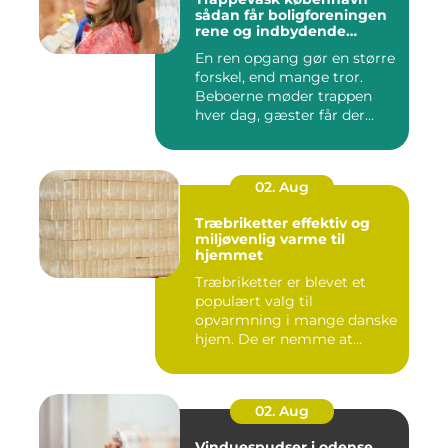
sådan får boligforeningen
rene og indbydende
opgange
En ren opgang gør en større
forskel, end mange tror.
Beboerne møder trappen
hver dag, gæster får der...
02. Aug
Træbriketter effektiv og
miljøvenlig varme til
hjemmet
Træbriketter er blevet et
populært valg til
opvarmning i mange danske
hjem. De er nemme at
håndtere,...
02. Aug
Vinduespudser i odense