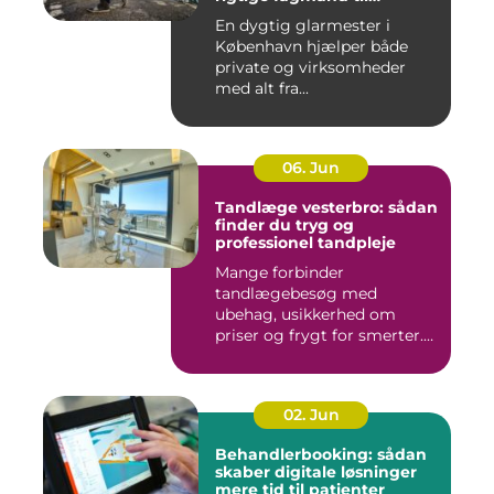
glasopgaver
En dygtig glarmester i
København hjælper både
private og virksomheder
med alt fra...
06. Jun
Tandlæge vesterbro: sådan
finder du tryg og
professionel tandpleje
Mange forbinder
tandlægebesøg med
ubehag, usikkerhed om
priser og frygt for smerter.
Alligevel spill...
02. Jun
Behandlerbooking: sådan
skaber digitale løsninger
mere tid til patienter