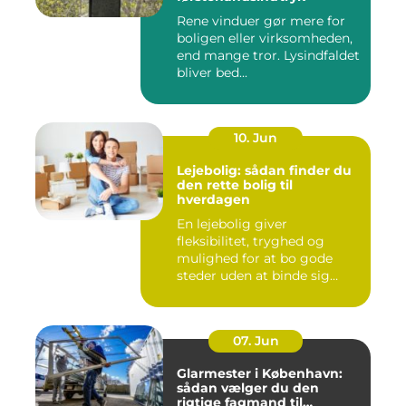
Rene vinduer gør mere for
boligen eller virksomheden,
end mange tror. Lysindfaldet
bliver bed...
10. Jun
Lejebolig: sådan finder du
den rette bolig til
hverdagen
En lejebolig giver
fleksibilitet, tryghed og
mulighed for at bo gode
steder uden at binde sig
&oslas...
07. Jun
Glarmester i København:
sådan vælger du den
rigtige fagmand til