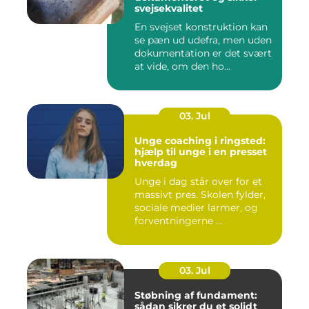
svejsekvalitet
En svejset konstruktion kan
se pæn ud udefra, men uden
dokumentation er det svært
at vide, om den ho...
03. Jul
Unge coaching i ringsted:
hjælp til unge i en presset
hverdag
Unge i dag står over for et
massivt pres. Skolen fylder,
sociale medier larmer, og
forventningerne ...
03. Jul
Støbning af fundament:
sådan sikrer du et solidt