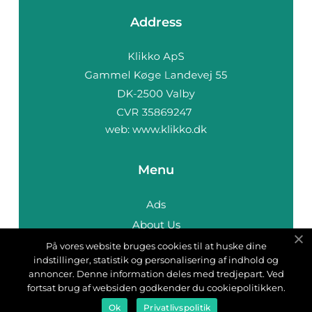
Address
web:
www.klikko.dk
Menu
Ads
About Us
Cookies
På vores website bruges cookies til at huske dine
indstillinger, statistik og personalisering af indhold og
Contact
annoncer. Denne information deles med tredjepart. Ved
Sitemap
fortsat brug af websiden godkender du cookiepolitikken.
Ok
Privatlivspolitik