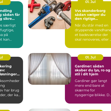
ul
01. Jul
ndling
Vvs skanderborg
får
sådan vælger du
g sikre
den rigtige
ret rundt
installatør
es særligt
Når du står med en
 fugtige,
dryppende vandhane
ma på
et badeværelse der
et kan
skal renoveres, eller 
 på fliser,
varmeanlæg der ik...
ul
01. Jul
akering
Gardiner: sådan
ev:
skaber du lys, ro og
løsninger
stil i dit hjem
i og
irksomheder
Gardiner gør langt
ing
mere end bare at
ev har brug
skærme for
ader, der kan
nysgerrige blikke. D
hverdagens
påvirker rum...