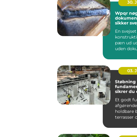
30. 
Wpqr nøglen til
dokument
sikker sve
En svejset
konstrukt
pæn ud ud
uden dok
er det svæ
om den ho.
03. 
Støbning 
fundamen
sikrer du 
grundlag
Et godt f
afgørende
holdbare 
terrasser 
tilbygninge