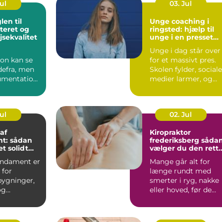
Jul
03. Jul
Unge coaching i
eret og
ringsted: hjælp til
jsekvalitet
unge i en presset
hverdag
Unge i dag står over
ion kan se
for et massivt pres.
efra, men
Skolen fylder, sociale
umentation
medier larmer, og
rt at vide,
forventningerne ...
..
Jul
02. Jul
af
Kiropraktor
t: sådan
frederiksberg sådan
et solidt
vælger du den rett
behandling til dine
undament er
Mange går alt for
smerter
 for
længe rundt med
bygninger,
smerter i ryg, nakke
og
eller hoved, før de
r. Når f...
søger hjælp. Ofte
skyldes...