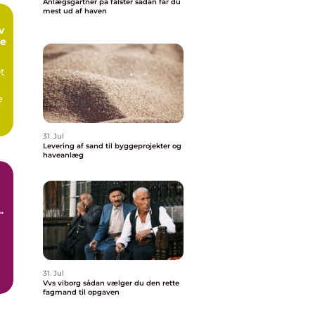
Anlægsgartner på falster sådan får du
mest ud af haven
me
et
e
.
31. Jul
Levering af sand til byggeprojekter og
haveanlæg
e
r
31. Jul
s
Vvs viborg sådan vælger du den rette
fagmand til opgaven