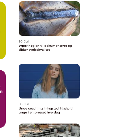
å
30. Jul
Wpqr nøglen til dokumenteret og
sikker svejsekvalitet
e
en
03. Jul
Unge coaching i ringsted: hjælp til
unge i en presset hverdag