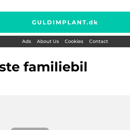
GULDIMPLANT.
dk
Ads
About Us
Cookies
Contact
dste familiebil