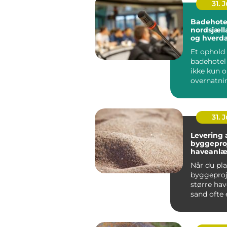
31. J
Badehotel
nordsjælland r
og hverd
tæt på k
Et ophold 
badehotel
ikke kun 
overnatni
vælger i d
badehotel 
31. J
Levering a
byggepro
haveanl
Når du pl
byggeproje
større ha
sand ofte e