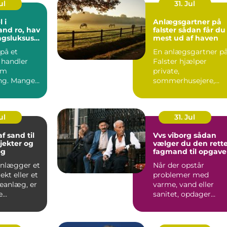
ul
31. Jul
 i
Anlægsgartner på
o, hav
falster sådan får du
agsluksus
mest ud af haven
øbenhavn
på et
En anlægsgartner p
 handler
Falster hjælper
om
private,
ng. Mange
sommerhusejere,
ag et
virksomheder og
som et fr...
offentlige
institutione...
ul
31. Jul
f sand til
Vvs viborg sådan
jekter og
vælger du den rett
æg
fagmand til opgav
anlægger et
Når der opstår
kt eller et
problemer med
veanlæg, er
varme, vand eller
...
sanitet, opdager
mange først, hvor
afhængige vi er af...