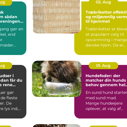
Aug
02. Aug
sk
Træbriketter effektiv
dan
og miljøvenlig var
foreningen
til hjemmet
indbydende
gang gør en
Træbriketter er blev
skel, end
et populært valg til
r.
opvarmning i mang
 møder
danske hjem. De er
ver dag,
nemme at håndtere,..
der...
Aug
01. Aug
dser i
Hundefoder: der
matcher din hunds
e rene
behov gennem hel
t rundt
livet
uer gør
En sund hund starte
de fleste
med sund mad.
er. De
Mange hundeejere
e lys ind,
oplever, at valg af
 at virke
hundefoder kan føle
...