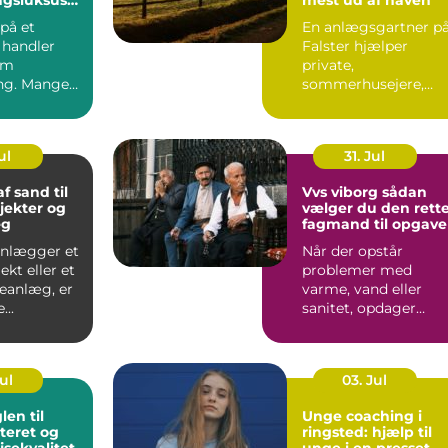
øbenhavn
på et
En anlægsgartner p
 handler
Falster hjælper
om
private,
ng. Mange
sommerhusejere,
ag et
virksomheder og
som et fr...
offentlige
institutione...
ul
31. Jul
f sand til
Vvs viborg sådan
jekter og
vælger du den rett
æg
fagmand til opgav
anlægger et
Når der opstår
kt eller et
problemer med
veanlæg, er
varme, vand eller
...
sanitet, opdager
mange først, hvor
afhængige vi er af...
Jul
03. Jul
Unge coaching i
eret og
ringsted: hjælp til
jsekvalitet
unge i en presset