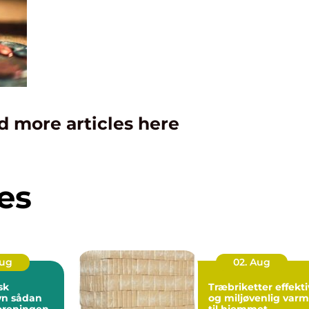
d more articles here
es
Aug
02. Aug
sk
Træbriketter effektiv
dan
og miljøvenlig var
foreningen
til hjemmet