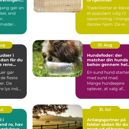
indbydende
gang gør en
Træbriketter er blev
skel, end
et populært valg til
r.
opvarmning i mang
 møder
danske hjem. De er
ver dag,
nemme at håndtere,..
der...
Aug
01. Aug
dser i
Hundefoder: der
matcher din hunds
e rene
behov gennem hel
t rundt
livet
uer gør
En sund hund starte
de fleste
med sund mad.
er. De
Mange hundeejere
e lys ind,
oplever, at valg af
 at virke
hundefoder kan føle
...
ul
31. Jul
 i
Anlægsgartner på
o, hav
falster sådan får du
agsluksus
mest ud af haven