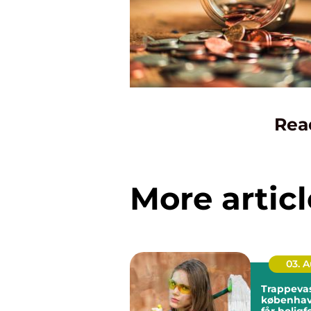
Rea
More articl
03. 
Trappeva
københavn så
får bolig