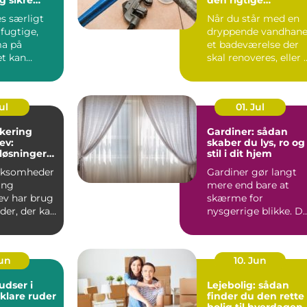
ret rundt
installatør
es særligt
Når du står med en
 fugtige,
dryppende vandhane
ma på
et badeværelse der
et kan
skal renoveres, eller 
 på fliser,
varmeanlæg der ik...
ul
01. Jul
akering
Gardiner: sådan
ev:
skaber du lys, ro og
løsninger
stil i dit hjem
i og
irksomheder
Gardiner gør langt
ing
mere end bare at
ev har brug
skærme for
ader, der kan
nysgerrige blikke. D
hverdagens
påvirker rum...
Jun
10. Jun
dser i
Lejebolig: sådan
 klare ruder
finder du den rette
bolig til hverdagen