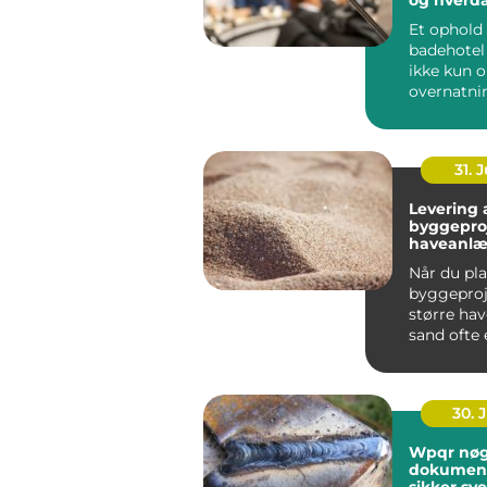
tæt på k
Et ophold 
badehotel
ikke kun 
overnatni
vælger i d
badehotel 
31. J
Levering a
byggepro
haveanl
Når du pl
byggeproje
større ha
sand ofte e
30. 
Wpqr nøglen til
dokument
sikker sve