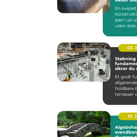
En svejset
konstrukt
pæn ud ud
uden dok
er det svæ
om den ho.
03. 
Støbning 
fundamen
sikrer du 
grundlag
Et godt f
afgørende
holdbare 
terrasser 
tilbygninge
01. J
Algebeha
svendborg sådan 
du rene o