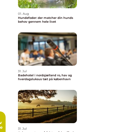
01. Aug
Hundefoder: der matcher din hunds
behov gennem hele livet
31. Jul
Badehotel i nordsjælland ro, hav og
hverdagsluksus tæt på københavn
me
31. Jul