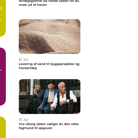
Anlægsgartner på falster sådan får du
mest ud af haven
et
e
.
31. Jul
Levering af sand til byggeprojekter og
haveanlæg
e
r
s
31. Jul
Vvs viborg sådan vælger du den rette
fagmand til opgaven