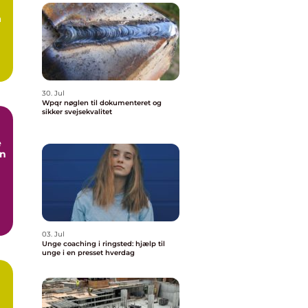
å
30. Jul
Wpqr nøglen til dokumenteret og
sikker svejsekvalitet
e
en
03. Jul
Unge coaching i ringsted: hjælp til
unge i en presset hverdag