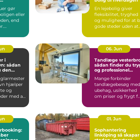
dsindtryk
uer gør
En lejebolig giver
oligen eller
fleksibilitet, tryghed
den, end
og mulighed for at 
r.
gode steder uden at
et bliver
binde sig &oslas...
Jun
06. Jun
r i
Tandlæge vesterbro
n: sådan
sådan finder du try
u den
og professionel
agmand til
tandpleje
 glarmester
Mange forbinder
ver
vn hjælper
tandlægebesøg me
ate og
ubehag, usikkerhed
der med alt
om priser og frygt f
smerter. Alligevel
spill...
Jun
01. Jun
rbooking:
Sophantering
aber
linköping så skapar
øsninger
staden smartare