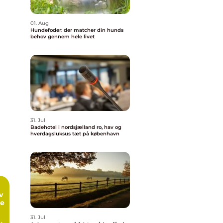
01. Aug
Hundefoder: der matcher din hunds
behov gennem hele livet
31. Jul
Badehotel i nordsjælland ro, hav og
hverdagsluksus tæt på københavn
me
31. Jul