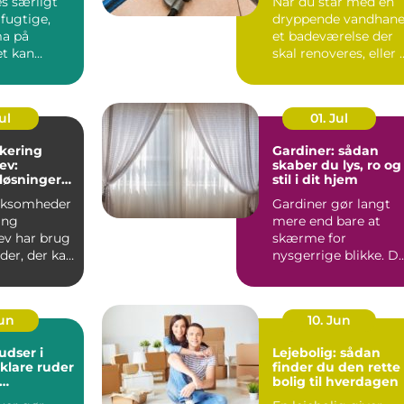
es særligt
Når du står med en
 fugtige,
dryppende vandhane
ma på
et badeværelse der
et kan
skal renoveres, eller 
 på fliser,
varmeanlæg der ik...
ul
01. Jul
akering
Gardiner: sådan
ev:
skaber du lys, ro og
løsninger
stil i dit hjem
i og
irksomheder
Gardiner gør langt
ing
mere end bare at
ev har brug
skærme for
ader, der kan
nysgerrige blikke. D
hverdagens
påvirker rum...
Jun
10. Jun
dser i
Lejebolig: sådan
 klare ruder
finder du den rette
bolig til hverdagen
dsindtryk