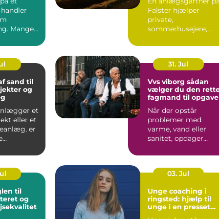
på et
En anlægsgartner p
 handler
Falster hjælper
om
private,
ng. Mange
sommerhusejere,
ag et
virksomheder og
som et fr...
offentlige
institutione...
ul
31. Jul
f sand til
Vvs viborg sådan
jekter og
vælger du den rett
æg
fagmand til opgav
anlægger et
Når der opstår
kt eller et
problemer med
veanlæg, er
varme, vand eller
...
sanitet, opdager
mange først, hvor
afhængige vi er af...
Jul
03. Jul
Unge coaching i
eret og
ringsted: hjælp til
jsekvalitet
unge i en presset
hverdag