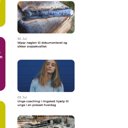
å
30. Jul
Wpqr nøglen til dokumenteret og
sikker svejsekvalitet
e
en
03. Jul
Unge coaching i ringsted: hjælp til
unge i en presset hverdag