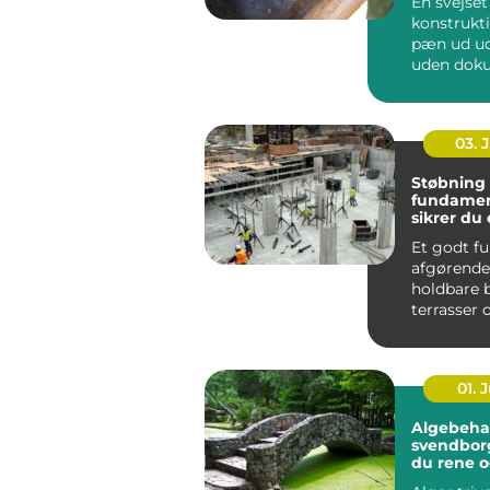
En svejset
konstrukt
pæn ud ud
uden dok
er det svæ
om den ho.
03. 
Støbning 
fundamen
sikrer du 
grundlag
Et godt f
afgørende
holdbare 
terrasser 
tilbygninge
01. J
Algebeha
svendborg sådan 
du rene o
uderum å