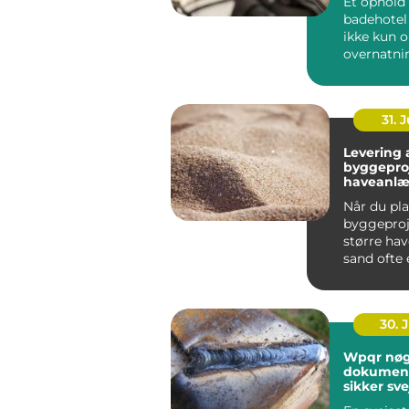
Et ophold 
badehotel
ikke kun 
overnatni
vælger i d
badehotel 
31. J
Levering a
byggepro
haveanl
Når du pl
byggeproje
større ha
sand ofte e
30. 
Wpqr nøglen til
dokument
sikker sve