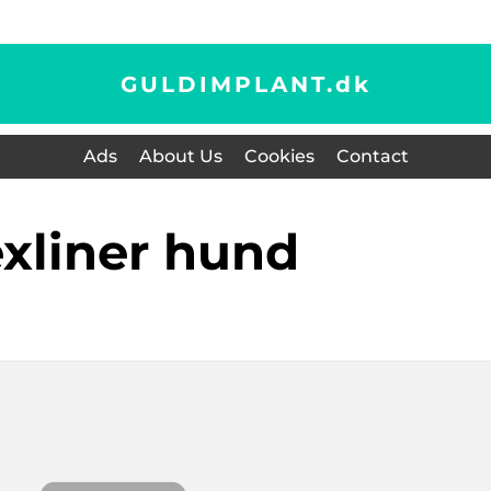
GULDIMPLANT.
dk
Ads
About Us
Cookies
Contact
lexliner hund