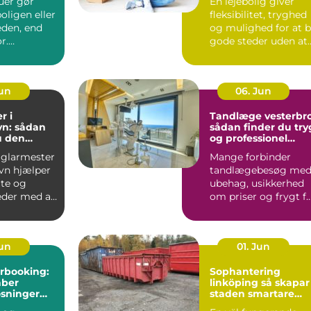
uer gør
En lejebolig giver
oligen eller
fleksibilitet, tryghed
den, end
og mulighed for at 
r.
gode steder uden at
et bliver
binde sig &oslas...
Jun
06. Jun
r i
Tandlæge vesterbro
n: sådan
sådan finder du try
u den
og professionel
agmand til
tandpleje
 glarmester
Mange forbinder
ver
vn hjælper
tandlægebesøg me
ate og
ubehag, usikkerhed
der med alt
om priser og frygt f
smerter. Alligevel
spill...
Jun
01. Jun
rbooking:
Sophantering
aber
linköping så skapar
øsninger
staden smartare
il patienter
avfallshantering