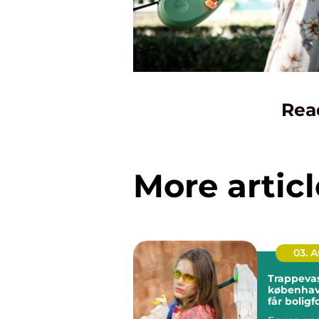
Rea
More articl
03. 
Trappeva
københavn så
får bolig
rene og 