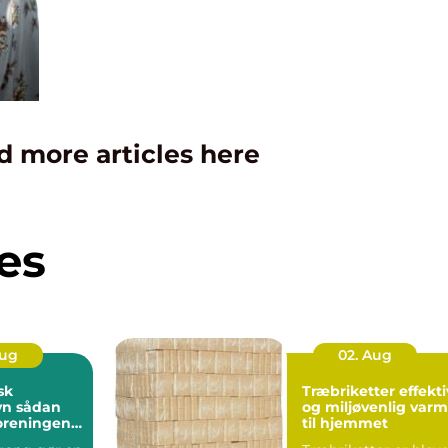
d more articles here
es
Aug
02. Aug
sk
Træbriketter effektiv
dan
og miljøvenlig var
foreningen
til hjemmet
indbydende