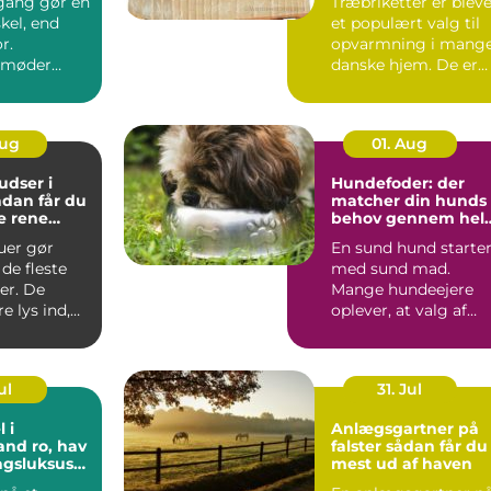
gang gør en
Træbriketter er blev
skel, end
et populært valg til
r.
opvarmning i mang
 møder
danske hjem. De er
ver dag,
nemme at håndtere,..
der...
Aug
01. Aug
dser i
Hundefoder: der
matcher din hunds
e rene
behov gennem hel
t rundt
livet
uer gør
En sund hund starte
de fleste
med sund mad.
er. De
Mange hundeejere
e lys ind,
oplever, at valg af
 at virke
hundefoder kan føle
...
ul
31. Jul
 i
Anlægsgartner på
o, hav
falster sådan får du
agsluksus
mest ud af haven
øbenhavn