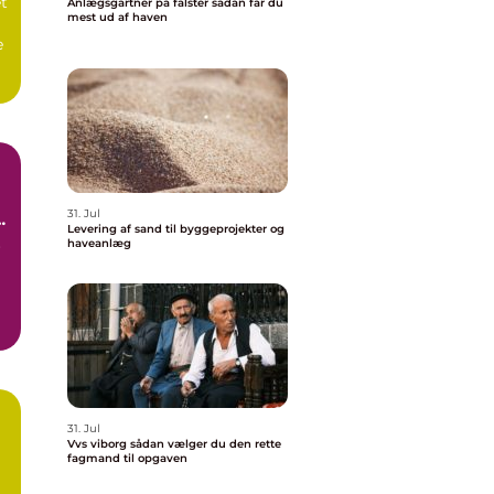
et
Anlægsgartner på falster sådan får du
mest ud af haven
e
.
31. Jul
e
Levering af sand til byggeprojekter og
haveanlæg
r
s
31. Jul
Vvs viborg sådan vælger du den rette
fagmand til opgaven