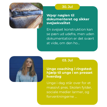
30. Jul
Wpqr nøglen til
dokumenteret og sikker
svejsekvalitet
En svejset konstruktion kan
se pæn ud udefra, men uden
dokumentation er det svært
at vide, om den ho...
03. Jul
Unge coaching i ringsted:
hjælp til unge i en presset
hverdag
Unge i dag står over for et
massivt pres. Skolen fylder,
sociale medier larmer, og
forventningerne ...