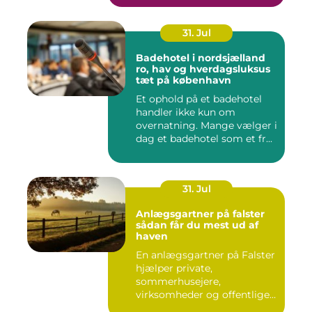
31. Jul
Badehotel i nordsjælland
ro, hav og hverdagsluksus
tæt på københavn
Et ophold på et badehotel
handler ikke kun om
overnatning. Mange vælger i
dag et badehotel som et fr...
31. Jul
Anlægsgartner på falster
sådan får du mest ud af
haven
En anlægsgartner på Falster
hjælper private,
sommerhusejere,
virksomheder og offentlige
institutione...