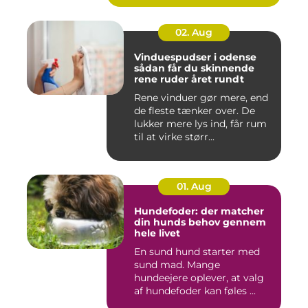
02. Aug
Vinduespudser i odense
sådan får du skinnende
rene ruder året rundt
Rene vinduer gør mere, end
de fleste tænker over. De
lukker mere lys ind, får rum
til at virke størr...
01. Aug
Hundefoder: der matcher
din hunds behov gennem
hele livet
En sund hund starter med
sund mad. Mange
hundeejere oplever, at valg
af hundefoder kan føles ...