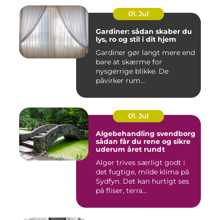
01. Jul
Gardiner: sådan skaber du
lys, ro og stil i dit hjem
Gardiner gør langt mere end
bare at skærme for
nysgerrige blikke. De
påvirker rum...
01. Jul
Algebehandling svendborg
sådan får du rene og sikre
uderum året rundt
Alger trives særligt godt i
det fugtige, milde klima på
Sydfyn. Det kan hurtigt ses
på fliser, terra...