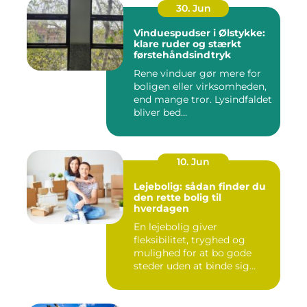
30. Jun
Vinduespudser i Ølstykke:
klare ruder og stærkt
førstehåndsindtryk
Rene vinduer gør mere for
boligen eller virksomheden,
end mange tror. Lysindfaldet
bliver bed...
10. Jun
Lejebolig: sådan finder du
den rette bolig til
hverdagen
En lejebolig giver
fleksibilitet, tryghed og
mulighed for at bo gode
steder uden at binde sig
&oslas...