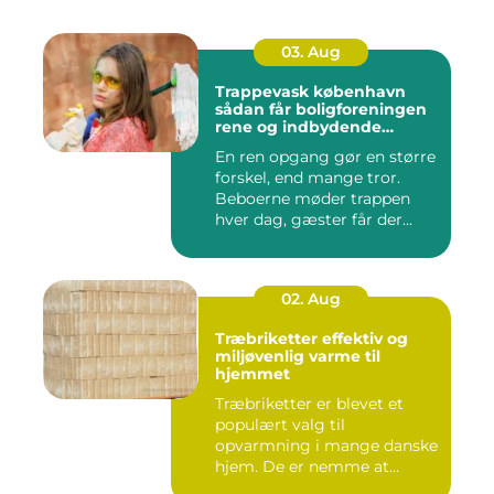
03. Aug
Trappevask københavn
sådan får boligforeningen
rene og indbydende
opgange
En ren opgang gør en større
forskel, end mange tror.
Beboerne møder trappen
hver dag, gæster får der...
02. Aug
Træbriketter effektiv og
miljøvenlig varme til
hjemmet
Træbriketter er blevet et
populært valg til
opvarmning i mange danske
hjem. De er nemme at
håndtere,...