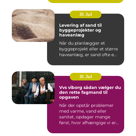
31. Jul
Levering af sand til
byggeprojekter og
haveanlæg
Når du planlægger et
byggeprojekt eller et større
haveanlæg, er sand ofte e...
31. Jul
Vvs viborg sådan vælger du
den rette fagmand til
opgaven
Når der opstår problemer
med varme, vand eller
sanitet, opdager mange
først, hvor afhængige vi er
af...