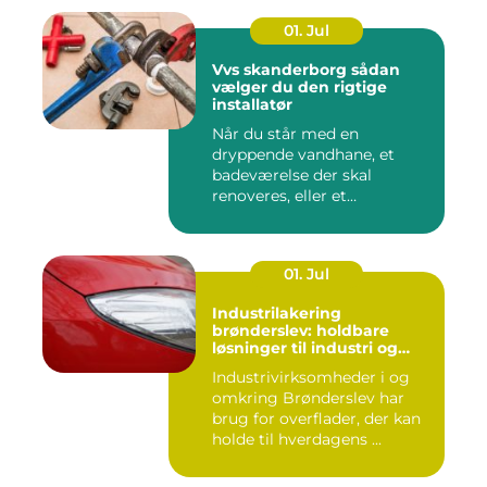
01. Jul
Vvs skanderborg sådan
vælger du den rigtige
installatør
Når du står med en
dryppende vandhane, et
badeværelse der skal
renoveres, eller et
varmeanlæg der ik...
01. Jul
Industrilakering
brønderslev: holdbare
løsninger til industri og
erhverv
Industrivirksomheder i og
omkring Brønderslev har
brug for overflader, der kan
holde til hverdagens ...