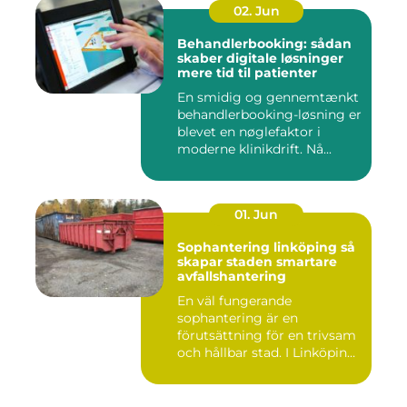
02. Jun
Behandlerbooking: sådan
skaber digitale løsninger
mere tid til patienter
En smidig og gennemtænkt
behandlerbooking-løsning er
blevet en nøglefaktor i
moderne klinikdrift. Nå...
01. Jun
Sophantering linköping så
skapar staden smartare
avfallshantering
En väl fungerande
sophantering är en
förutsättning för en trivsam
och hållbar stad. I Linköping
växe...