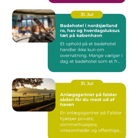
31. Jul
Badehotel i nordsjælland
ro, hav og hverdagsluksus
tæt på københavn
Et ophold på et badehotel
handler ikke kun om
overnatning. Mange vælger i
dag et badehotel som et fr...
31. Jul
Anlægsgartner på falster
sådan får du mest ud af
haven
En anlægsgartner på Falster
hjælper private,
sommerhusejere,
virksomheder og offentlige
institutione...