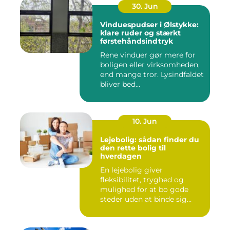
30. Jun
Vinduespudser i Ølstykke:
klare ruder og stærkt
førstehåndsindtryk
Rene vinduer gør mere for
boligen eller virksomheden,
end mange tror. Lysindfaldet
bliver bed...
10. Jun
Lejebolig: sådan finder du
den rette bolig til
hverdagen
En lejebolig giver
fleksibilitet, tryghed og
mulighed for at bo gode
steder uden at binde sig
&oslas...