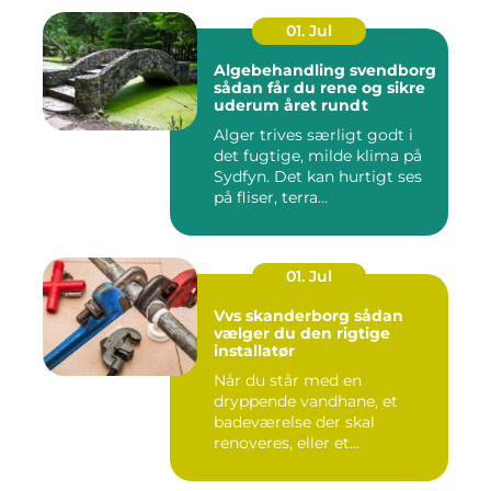
01. Jul
Algebehandling svendborg
sådan får du rene og sikre
uderum året rundt
Alger trives særligt godt i
det fugtige, milde klima på
Sydfyn. Det kan hurtigt ses
på fliser, terra...
01. Jul
Vvs skanderborg sådan
vælger du den rigtige
installatør
Når du står med en
dryppende vandhane, et
badeværelse der skal
renoveres, eller et
varmeanlæg der ik...