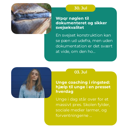
30. Jul
Wpqr nøglen til
dokumenteret og sikker
svejsekvalitet
En svejset konstruktion kan
se pæn ud udefra, men uden
dokumentation er det svært
at vide, om den ho...
03. Jul
Unge coaching i ringsted:
hjælp til unge i en presset
hverdag
Unge i dag står over for et
massivt pres. Skolen fylder,
sociale medier larmer, og
forventningerne ...