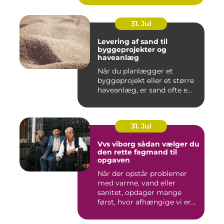
31. Jul
Levering af sand til
byggeprojekter og
haveanlæg
Når du planlægger et
byggeprojekt eller et større
haveanlæg, er sand ofte e...
31. Jul
Vvs viborg sådan vælger du
den rette fagmand til
opgaven
Når der opstår problemer
med varme, vand eller
sanitet, opdager mange
først, hvor afhængige vi er
af...