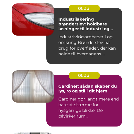
01. Jul
Industrilakering
brønderslev: holdbare
løsninger til industri og
erhverv
Industrivirksomheder i og
omkring Brønderslev har
brug for overflader, der kan
holde til hverdagens ...
01. Jul
Gardiner: sådan skaber du
lys, ro og stil i dit hjem
Gardiner gør langt mere end
bare at skærme for
nysgerrige blikke. De
påvirker rum...