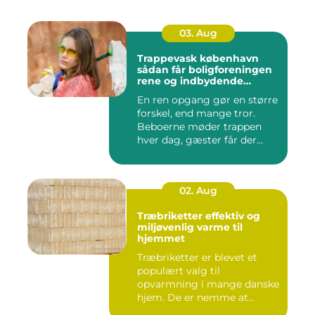
03. Aug
Trappevask københavn
sådan får boligforeningen
rene og indbydende
opgange
En ren opgang gør en større
forskel, end mange tror.
Beboerne møder trappen
hver dag, gæster får der...
02. Aug
Træbriketter effektiv og
miljøvenlig varme til
hjemmet
Træbriketter er blevet et
populært valg til
opvarmning i mange danske
hjem. De er nemme at
håndtere,...