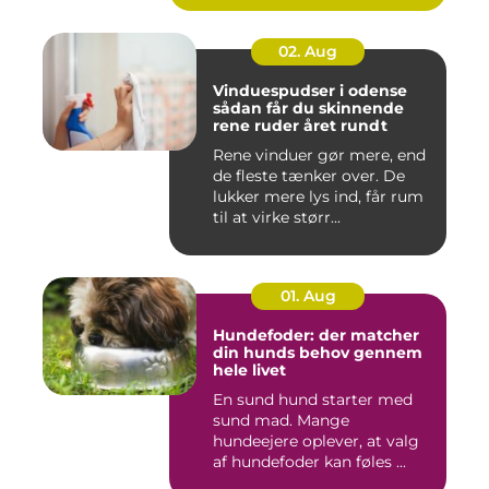
02. Aug
Vinduespudser i odense
sådan får du skinnende
rene ruder året rundt
Rene vinduer gør mere, end
de fleste tænker over. De
lukker mere lys ind, får rum
til at virke størr...
01. Aug
Hundefoder: der matcher
din hunds behov gennem
hele livet
En sund hund starter med
sund mad. Mange
hundeejere oplever, at valg
af hundefoder kan føles ...