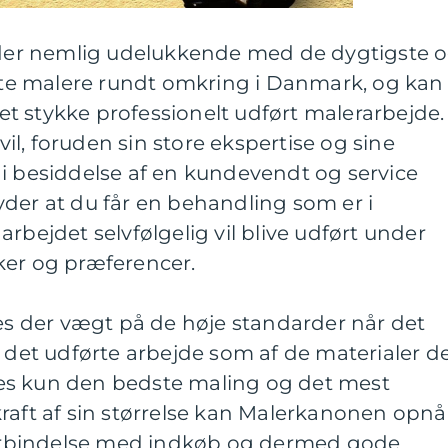
er nemlig udelukkende med de dygtigste 
e malere rundt omkring i Danmark, og kan
r et stykke professionelt udført malerarbejde.
l, foruden sin store ekspertise og sine
 i besiddelse af en kundevendt og service
der at du får en behandling som er i
rbejdet selvfølgelig vil blive udført under
ker og præferencer.
 der vægt på de høje standarder når det
f det udførte arbejde som af de materialer d
es kun den bedste maling og det mest
raft af sin størrelse kan Malerkanonen opnå
 forbindelse med indkøb og dermed gode