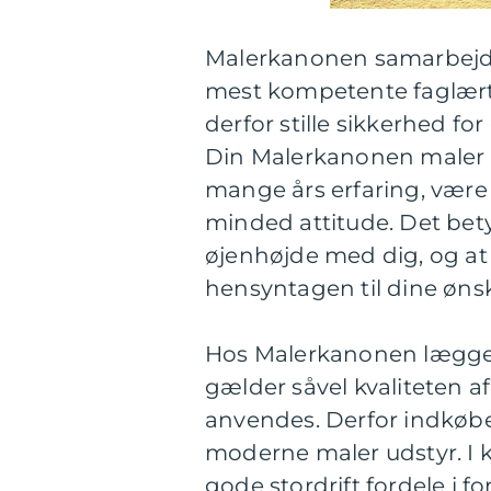
Malerkanonen samarbejd
mest kompetente faglært
derfor stille sikkerhed fo
Din Malerkanonen maler vi
mange års erfaring, være
minded attitude. Det bety
øjenhøjde med dig, og at a
hensyntagen til dine øns
Hos Malerkanonen lægges
gælder såvel kvaliteten a
anvendes. Derfor indkøb
moderne maler udstyr. I k
gode stordrift fordele i