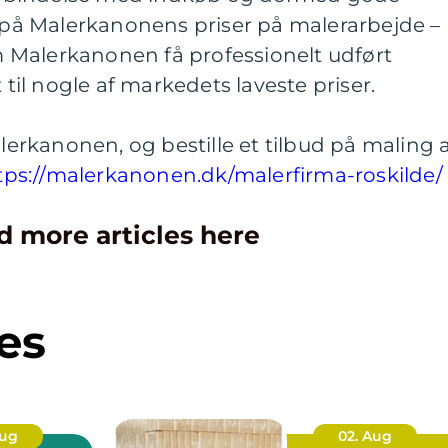
f på Malerkanonens priser på malerarbejde –
 Malerkanonen få professionelt udført
 til nogle af markedets laveste priser.
rkanonen, og bestille et tilbud på maling 
tps://malerkanonen.dk/malerfirma-roskilde/
d more articles here
es
Aug
02. Aug