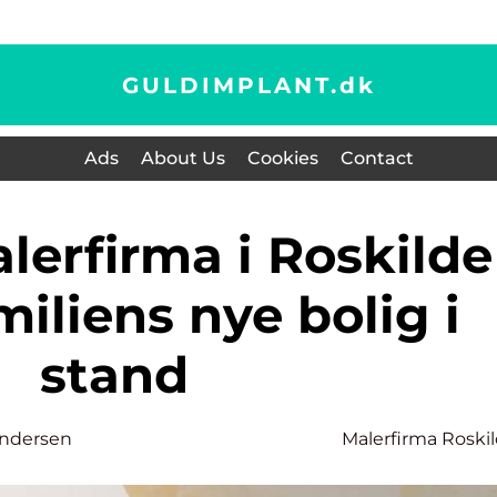
GULDIMPLANT.
dk
Ads
About Us
Cookies
Contact
iliens nye bolig i
stand
ndersen
Malerfirma Roski