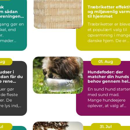
sk
Træbriketter effektiv
dan
og miljøvenlig var
foreningen
til hjemmet
indbydende
gang gør en
Træbriketter er blev
skel, end
et populært valg til
r.
opvarmning i mang
 møder
danske hjem. De er
ver dag,
nemme at håndtere,..
der...
Aug
01. Aug
dser i
Hundefoder: der
matcher din hunds
e rene
behov gennem hel
t rundt
livet
uer gør
En sund hund starte
de fleste
med sund mad.
er. De
Mange hundeejere
e lys ind,
oplever, at valg af
 at virke
hundefoder kan føle
...
ul
31. Jul