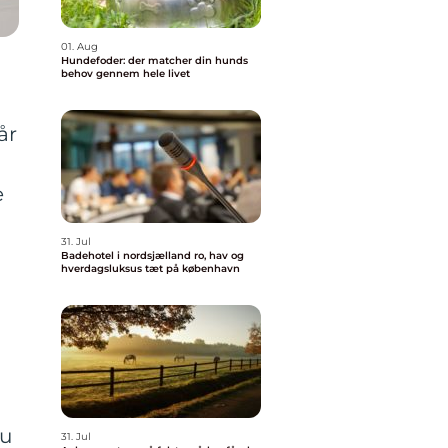
01. Aug
Hundefoder: der matcher din hunds
behov gennem hele livet
år
e
31. Jul
Badehotel i nordsjælland ro, hav og
hverdagsluksus tæt på københavn
Du
31. Jul