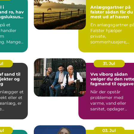
 i
Anlægsgartner på
o, hav
falster sådan får du
agsluksus
mest ud af haven
øbenhavn
på et
En anlægsgartner p
 handler
Falster hjælper
om
private,
ng. Mange
sommerhusejere,
ag et
virksomheder og
som et fr...
offentlige
institutione...
ul
31. Jul
f sand til
Vvs viborg sådan
jekter og
vælger du den rett
æg
fagmand til opgav
anlægger et
Når der opstår
kt eller et
problemer med
veanlæg, er
varme, vand eller
...
sanitet, opdager
mange først, hvor
afhængige vi er af...
Jul
03. Jul