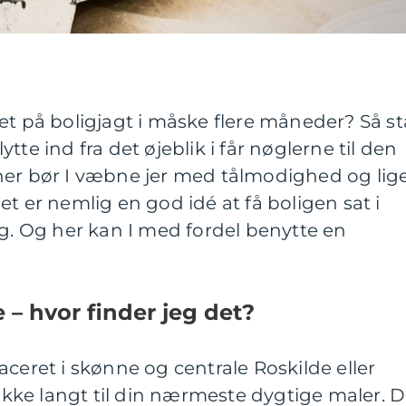
et på boligjagt i måske flere måneder? Så st
flytte ind fra det øjeblik i får nøglerne til den
her bør I væbne jer med tålmodighed og lig
t er nemlig en god idé at få boligen sat i
ng. Og her kan I med fordel benytte en
 – hvor finder jeg det?
aceret i skønne og centrale Roskilde eller
ke langt til din nærmeste dygtige maler. 