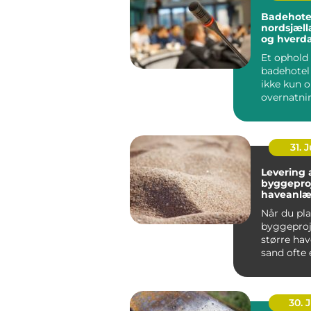
Badehotel
nordsjælland r
og hverd
tæt på k
Et ophold 
badehotel
ikke kun 
overnatni
vælger i d
badehotel 
31. J
Levering a
byggepro
haveanl
Når du pl
byggeproje
større ha
sand ofte e
30. 