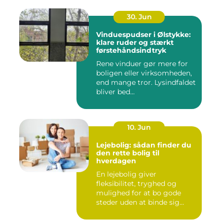
30. Jun
Vinduespudser i Ølstykke:
klare ruder og stærkt
førstehåndsindtryk
Rene vinduer gør mere for
boligen eller virksomheden,
end mange tror. Lysindfaldet
bliver bed...
10. Jun
Lejebolig: sådan finder du
den rette bolig til
hverdagen
En lejebolig giver
fleksibilitet, tryghed og
mulighed for at bo gode
steder uden at binde sig
&oslas...