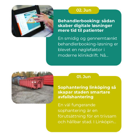
02. Jun
Behandlerbooking: sådan
skaber digitale løsninger
mere tid til patienter
En smidig og gennemtænkt
behandlerbooking-løsning er
blevet en nøglefaktor i
moderne klinikdrift. Nå...
01. Jun
Sophantering linköping så
skapar staden smartare
avfallshantering
En väl fungerande
sophantering är en
förutsättning för en trivsam
och hållbar stad. I Linköping
växe...