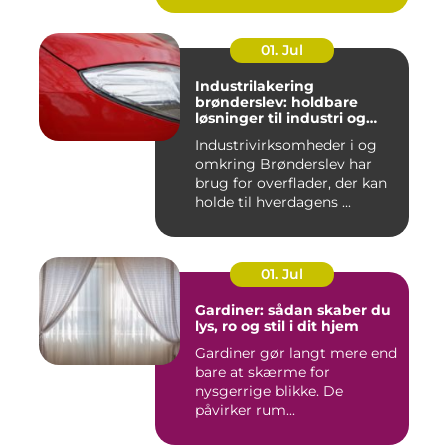
01. Jul
Industrilakering
brønderslev: holdbare
løsninger til industri og
erhverv
Industrivirksomheder i og
omkring Brønderslev har
brug for overflader, der kan
holde til hverdagens ...
01. Jul
Gardiner: sådan skaber du
lys, ro og stil i dit hjem
Gardiner gør langt mere end
bare at skærme for
nysgerrige blikke. De
påvirker rum...