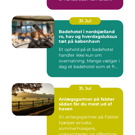
31. Jul
Badehotel i nordsjælland
ro, hav og hverdagsluksus
tæt på københavn
Et ophold på et badehotel
handler ikke kun om
overnatning. Mange vælger i
dag et badehotel som et fr...
31. Jul
Anlægsgartner på falster
sådan får du mest ud af
haven
En anlægsgartner på Falster
hjælper private,
sommerhusejere,
virksomheder og offentlige