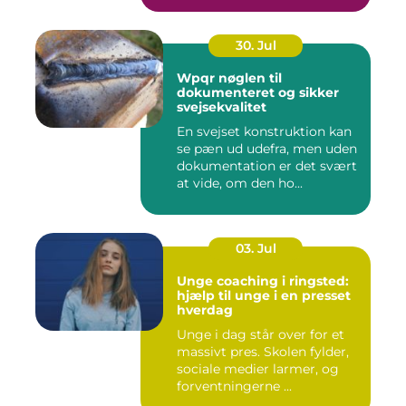
30. Jul
Wpqr nøglen til
dokumenteret og sikker
svejsekvalitet
En svejset konstruktion kan
se pæn ud udefra, men uden
dokumentation er det svært
at vide, om den ho...
03. Jul
Unge coaching i ringsted:
hjælp til unge i en presset
hverdag
Unge i dag står over for et
massivt pres. Skolen fylder,
sociale medier larmer, og
forventningerne ...