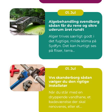
01. Jul
Algebehandling svendborg
sådan får du rene og sikre
uderum året rundt
Alger trives særligt godt i
det fugtige, milde klima på
Sydfyn. Det kan hurtigt ses
på fliser, terra...
01. Jul
Vvs skanderborg sådan
vælger du den rigtige
installatør
Når du står med en
dryppende vandhane, et
badeværelse der skal
renoveres, eller et
varmeanlæg der ik...