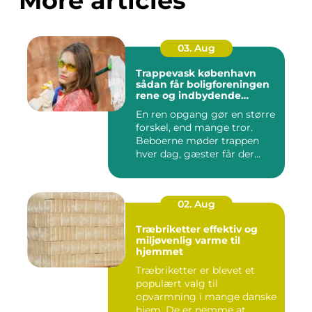
More articles
03. Aug
Trappevask københavn
sådan får boligforeningen
rene og indbydende
opgange
En ren opgang gør en større
forskel, end mange tror.
Beboerne møder trappen
hver dag, gæster får der...
02. Aug
Træbriketter effektiv og
miljøvenlig varme til
hjemmet
Træbriketter er blevet et
populært valg til
opvarmning i mange danske
hjem. De er nemme at