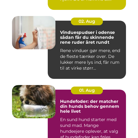
håndtere,...
02. Aug
Vinduespudser i odense
sådan får du skinnende
rene ruder året rundt
Rene vinduer gør mere, end
de fleste tænker over. De
lukker mere lys ind, får rum
til at virke størr...
01. Aug
Hundefoder: der matcher
din hunds behov gennem
hele livet
En sund hund starter med
sund mad. Mange
hundeejere oplever, at valg
af hundefoder kan føles ...