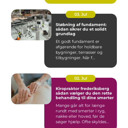
03. Jul
Støbning af fundament:
sådan sikrer du et solidt
grundlag
Et godt fundament er
afgørende for holdbare
bygninger, terrasser og
tilbygninger. Når f...
02. Jul
Kiropraktor frederiksberg
sådan vælger du den rette
behandling til dine smerter
Mange går alt for længe
rundt med smerter i ryg,
nakke eller hoved, før de
søger hjælp. Ofte skyldes...