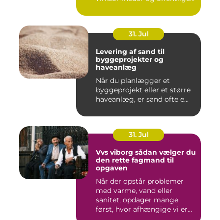
institutione...
31. Jul
Levering af sand til
byggeprojekter og
haveanlæg
Når du planlægger et
byggeprojekt eller et større
haveanlæg, er sand ofte e...
31. Jul
Vvs viborg sådan vælger du
den rette fagmand til
opgaven
Når der opstår problemer
med varme, vand eller
sanitet, opdager mange
først, hvor afhængige vi er
af...