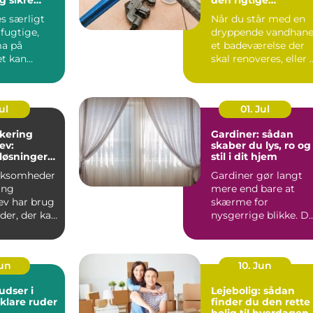
ret rundt
installatør
es særligt
Når du står med en
 fugtige,
dryppende vandhane
ma på
et badeværelse der
et kan
skal renoveres, eller 
 på fliser,
varmeanlæg der ik...
ul
01. Jul
akering
Gardiner: sådan
ev:
skaber du lys, ro og
løsninger
stil i dit hjem
i og
irksomheder
Gardiner gør langt
ing
mere end bare at
ev har brug
skærme for
ader, der kan
nysgerrige blikke. D
hverdagens
påvirker rum...
Jun
10. Jun
dser i
Lejebolig: sådan
 klare ruder
finder du den rette
bolig til hverdagen