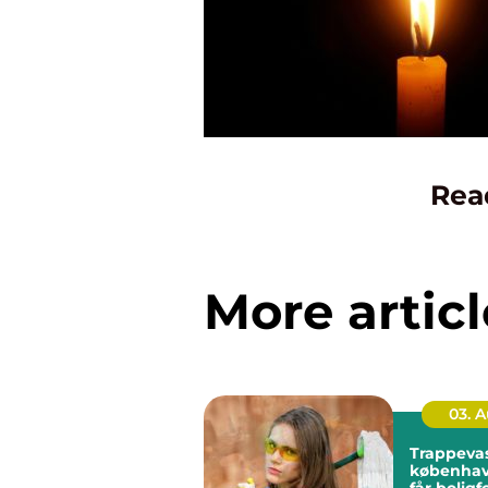
Rea
More articl
03. 
Trappeva
københavn så
får bolig