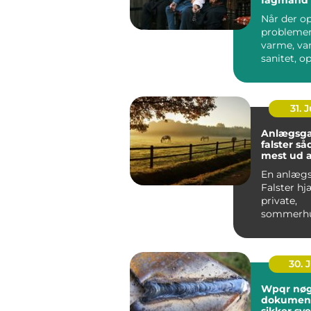
Når der o
probleme
varme, van
sanitet, o
mange før
afhængige v
31. J
Anlægsga
falster sådan får du
mest ud 
En anlægs
Falster hj
private,
sommerhu
virksomhe
offentlige
institutione
30. 
Wpqr nøglen til
dokument
sikker sve