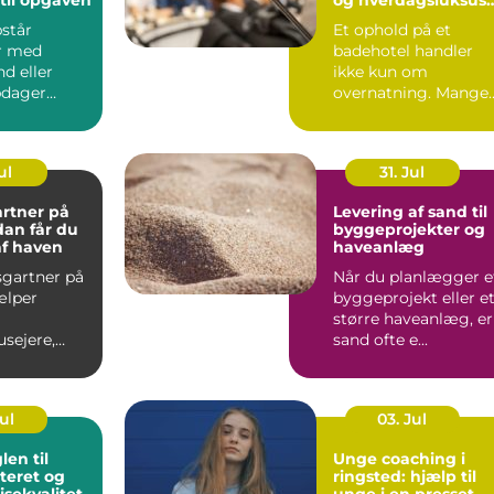
tæt på københavn
pstår
Et ophold på et
r med
badehotel handler
d eller
ikke kun om
pdager
overnatning. Mange
st, hvor
vælger i dag et
i er af...
badehotel som et fr..
ul
31. Jul
rtner på
Levering af sand til
byggeprojekter og
af haven
haveanlæg
gartner på
Når du planlægger e
ælper
byggeprojekt eller e
større haveanlæg, er
sejere,
sand ofte e...
der og
...
Jul
03. Jul
Unge coaching i
eret og
ringsted: hjælp til
jsekvalitet
unge i en presset