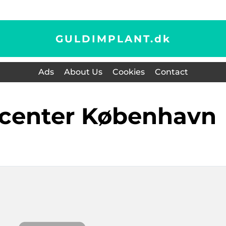
GULDIMPLANT.
dk
Ads
About Us
Cookies
Contact
scenter København