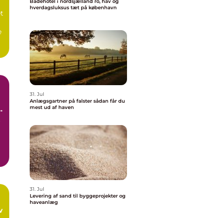
Badehotel i nordsjælland ro, hav og
hverdagsluksus tæt på københavn
et
e
.
31. Jul
Anlægsgartner på falster sådan får du
mest ud af haven
e
r
s
31. Jul
Levering af sand til byggeprojekter og
haveanlæg