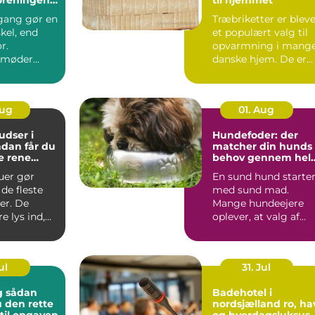
indbydende
gang gør en
Træbriketter er blev
skel, end
et populært valg til
r.
opvarmning i mang
 møder
danske hjem. De er
ver dag,
nemme at håndtere,..
der...
Aug
01. Aug
dser i
Hundefoder: der
matcher din hunds
e rene
behov gennem hel
t rundt
livet
uer gør
En sund hund starte
de fleste
med sund mad.
er. De
Mange hundeejere
e lys ind,
oplever, at valg af
 at virke
hundefoder kan føle
...
ul
31. Jul
an
Badehotel i
 den rette
nordsjælland ro, hav
til opgaven
og hverdagsluksus