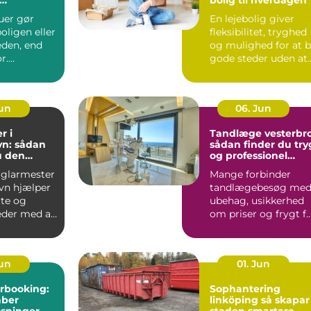
dsindtryk
uer gør
En lejebolig giver
oligen eller
fleksibilitet, tryghed
den, end
og mulighed for at 
r.
gode steder uden at
et bliver
binde sig &oslas...
Jun
06. Jun
r i
Tandlæge vesterbro
n: sådan
sådan finder du try
u den
og professionel
agmand til
tandpleje
 glarmester
Mange forbinder
ver
vn hjælper
tandlægebesøg me
ate og
ubehag, usikkerhed
der med alt
om priser og frygt f
smerter. Alligevel
spill...
Jun
01. Jun
rbooking:
Sophantering
aber
linköping så skapar
øsninger
staden smartare