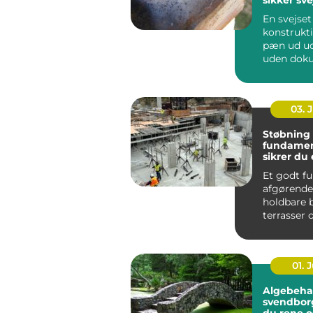
En svejset
konstrukt
pæn ud ud
uden dok
er det svæ
om den ho.
03. 
Støbning 
fundamen
sikrer du 
grundlag
Et godt f
afgørende
holdbare 
terrasser 
tilbygninge
01. J
Algebeha
svendborg sådan 
du rene o