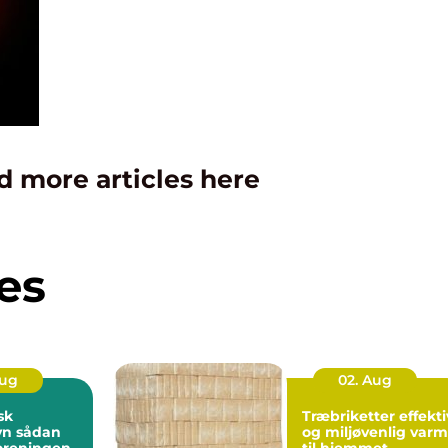
d more articles here
es
Aug
02. Aug
sk
Træbriketter effektiv
dan
og miljøvenlig var
foreningen
til hjemmet