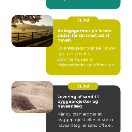
31. Jul
Anlægsgartner på falster
sådan får du mest ud af
haven
En anlægsgartner på Falster
hjælper private,
sommerhusejere,
virksomheder og offentlige
institutione...
31. Jul
Levering af sand til
byggeprojekter og
haveanlæg
Når du planlægger et
byggeprojekt eller et større
haveanlæg, er sand ofte e...