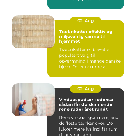
02. Aug
Træbriketter effektiv og
miljøvenlig varme til
hjemmet
Træbriketter er blevet et
populært valg til
opvarmning i mange danske
hjem. De er nemme at
håndtere,...
02. Aug
Vinduespudser i odense
sådan får du skinnende
rene ruder året rundt
Rene vinduer gør mere, end
de fleste tænker over. De
lukker mere lys ind, får rum
til at virke størr...