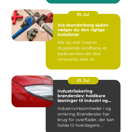
01. Jul
Vvs skanderborg sådan
vælger du den rigtige
installatør
Når du står med en
dryppende vandhane, et
badeværelse der skal
renoveres, eller et
varmeanlæg der ik...
01. Jul
Industrilakering
brønderslev: holdbare
løsninger til industri og
erhverv
Industrivirksomheder i og
omkring Brønderslev har
brug for overflader, der kan
holde til hverdagens ...