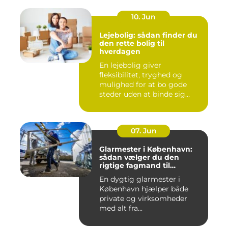
10. Jun
Lejebolig: sådan finder du
den rette bolig til
hverdagen
En lejebolig giver
fleksibilitet, tryghed og
mulighed for at bo gode
steder uden at binde sig
&oslas...
07. Jun
Glarmester i København:
sådan vælger du den
rigtige fagmand til
glasopgaver
En dygtig glarmester i
København hjælper både
private og virksomheder
med alt fra...