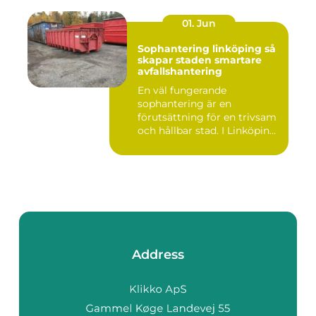
01. Jun
Sophantering linköping så
skapar staden smartare
avfallshantering
En väl fungerande
sophantering är en
förutsättning för en trivsam
och hållbar stad. I Linköping
växe...
Address