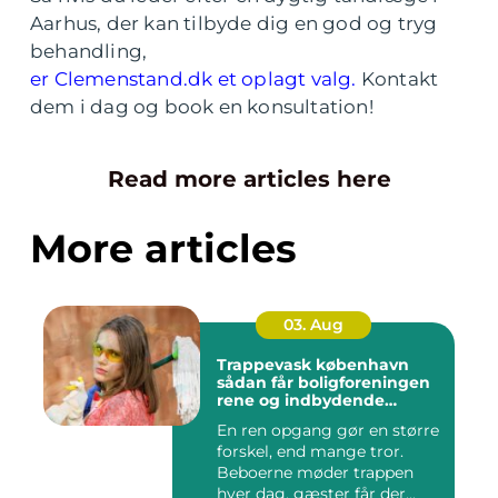
Aarhus, der kan tilbyde dig en god og tryg
behandling,
er Clemenstand.dk et oplagt valg.
Kontakt
dem i dag og book en konsultation!
Read more articles here
More articles
03. Aug
Trappevask københavn
sådan får boligforeningen
rene og indbydende
opgange
En ren opgang gør en større
forskel, end mange tror.
Beboerne møder trappen
hver dag, gæster får der...