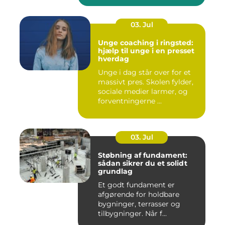
03. Jul
Unge coaching i ringsted:
hjælp til unge i en presset
hverdag
Unge i dag står over for et
massivt pres. Skolen fylder,
sociale medier larmer, og
forventningerne ...
03. Jul
Støbning af fundament:
sådan sikrer du et solidt
grundlag
Et godt fundament er
afgørende for holdbare
bygninger, terrasser og
tilbygninger. Når f...