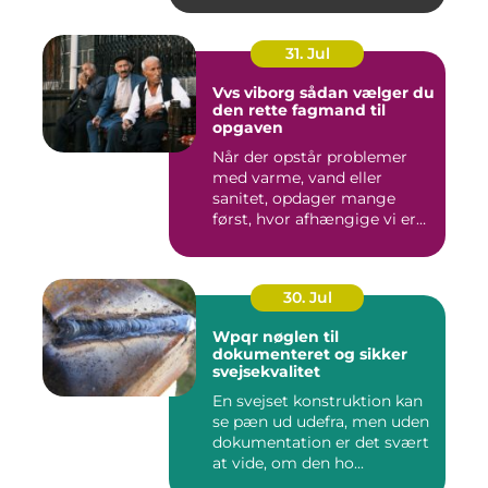
31. Jul
Vvs viborg sådan vælger du
den rette fagmand til
opgaven
Når der opstår problemer
med varme, vand eller
sanitet, opdager mange
først, hvor afhængige vi er
af...
30. Jul
Wpqr nøglen til
dokumenteret og sikker
svejsekvalitet
En svejset konstruktion kan
se pæn ud udefra, men uden
dokumentation er det svært
at vide, om den ho...