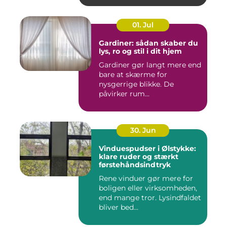
01. Jul
Gardiner: sådan skaber du
lys, ro og stil i dit hjem
Gardiner gør langt mere end
bare at skærme for
nysgerrige blikke. De
påvirker rum...
30. Jun
Vinduespudser i Ølstykke:
klare ruder og stærkt
førstehåndsindtryk
Rene vinduer gør mere for
boligen eller virksomheden,
end mange tror. Lysindfaldet
bliver bed...