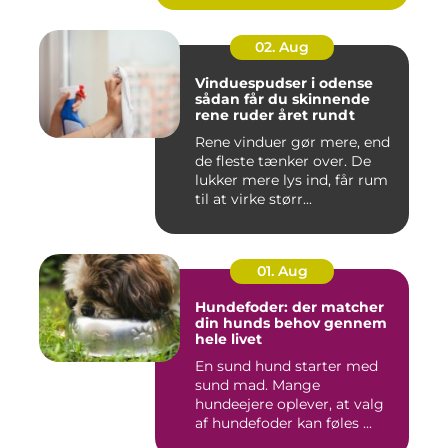
02. Aug
Vinduespudser i odense
sådan får du skinnende
rene ruder året rundt
Rene vinduer gør mere, end
de fleste tænker over. De
lukker mere lys ind, får rum
til at virke størr...
01. Aug
Hundefoder: der matcher
din hunds behov gennem
hele livet
En sund hund starter med
sund mad. Mange
hundeejere oplever, at valg
af hundefoder kan føles ...