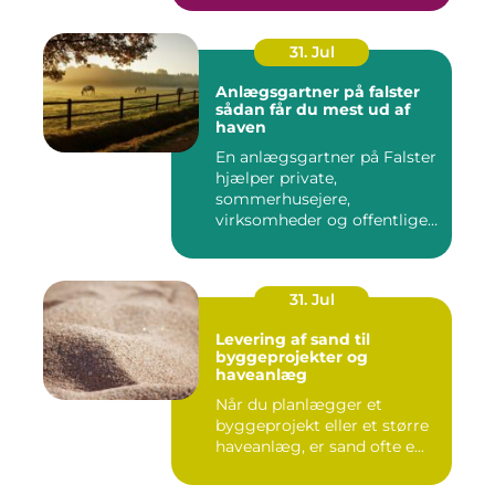
31. Jul
Anlægsgartner på falster
sådan får du mest ud af
haven
En anlægsgartner på Falster
hjælper private,
sommerhusejere,
virksomheder og offentlige
institutione...
31. Jul
Levering af sand til
byggeprojekter og
haveanlæg
Når du planlægger et
byggeprojekt eller et større
haveanlæg, er sand ofte e...