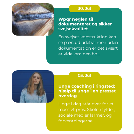
30. Jul
Wpqr nøglen til
dokumenteret og sikker
svejsekvalitet
En svejset konstruktion kan
se pæn ud udefra, men uden
dokumentation er det svært
at vide, om den ho...
03. Jul
Unge coaching i ringsted:
hjælp til unge i en presset
hverdag
Unge i dag står over for et
massivt pres. Skolen fylder,
sociale medier larmer, og
forventningerne ...