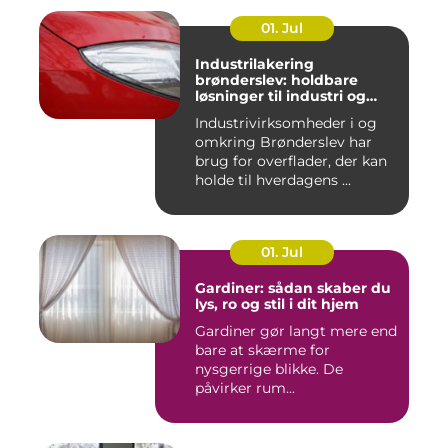
01. Jul
Industrilakering
brønderslev: holdbare
løsninger til industri og
erhverv
Industrivirksomheder i og
omkring Brønderslev har
brug for overflader, der kan
holde til hverdagens ...
01. Jul
Gardiner: sådan skaber du
lys, ro og stil i dit hjem
Gardiner gør langt mere end
bare at skærme for
nysgerrige blikke. De
påvirker rum...