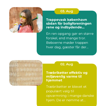
03. Aug
Trappevask københavn
sådan får boligforeningen
rene og indbydende
opgange
En ren opgang gør en større
forskel, end mange tror.
Beboerne møder trappen
hver dag, gæster får der...
02. Aug
Træbriketter effektiv og
miljøvenlig varme til
hjemmet
Træbriketter er blevet et
populært valg til
opvarmning i mange danske
hjem. De er nemme at
håndtere,...