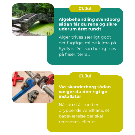
01. Jul
Algebehandling svendborg
sådan får du rene og sikre
uderum året rundt
Alger trives særligt godt i
det fugtige, milde klima på
Sydfyn. Det kan hurtigt ses
på fliser, terra...
01. Jul
Vvs skanderborg sådan
vælger du den rigtige
installatør
Når du står med en
dryppende vandhane, et
badeværelse der skal
renoveres, eller et
varmeanlæg der ik...