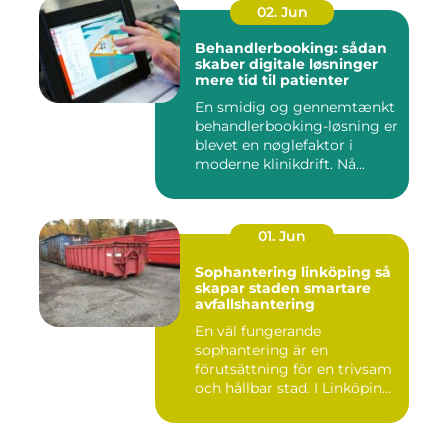
02. Jun
Behandlerbooking: sådan
skaber digitale løsninger
mere tid til patienter
En smidig og gennemtænkt
behandlerbooking-løsning er
blevet en nøglefaktor i
moderne klinikdrift. Nå...
01. Jun
Sophantering linköping så
skapar staden smartare
avfallshantering
En väl fungerande
sophantering är en
förutsättning för en trivsam
och hållbar stad. I Linköping
växe...