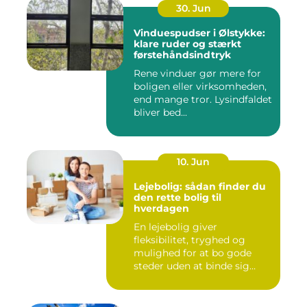
30. Jun
Vinduespudser i Ølstykke:
klare ruder og stærkt
førstehåndsindtryk
Rene vinduer gør mere for
boligen eller virksomheden,
end mange tror. Lysindfaldet
bliver bed...
10. Jun
Lejebolig: sådan finder du
den rette bolig til
hverdagen
En lejebolig giver
fleksibilitet, tryghed og
mulighed for at bo gode
steder uden at binde sig
&oslas...